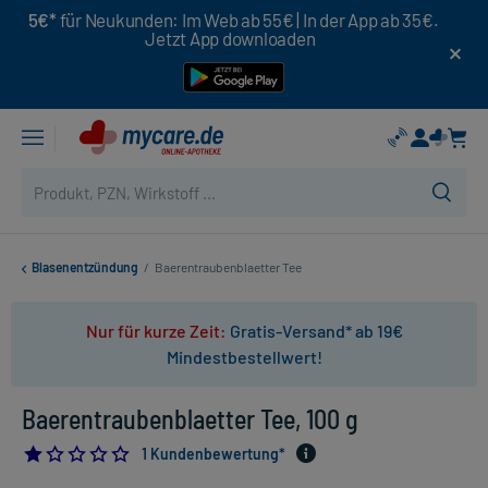
5€*
für Neukunden: Im Web ab 55€ | In der App ab 35€.
Jetzt App downloaden
Blasenentzündung
/
Baerentraubenblaetter Tee
Nur für kurze Zeit:
Gratis-Versand* ab 19€
Mindestbestellwert!
Baerentraubenblaetter Tee, 100 g
1.0
1 Kundenbewertung*