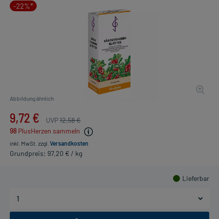
-22%*
Abbildung ähnlich
9,72 €
UVP
12,58 €
98
PlusHerzen sammeln
inkl. MwSt.
zzgl.
Versandkosten
Grundpreis: 97,20 € / kg
Lieferbar