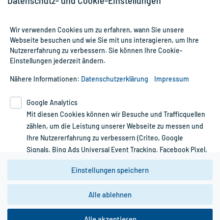
Datenschutz- und Cookie-Einstellungen
- im Dunkeln (z.B. im Umkarton)
aufbewahrt werden.
Wir verwenden Cookies um zu erfahren, wann Sie unsere
Webseite besuchen und wie Sie mit uns interagieren, um Ihre
Handelsformen:
Alle Preise gelten inkl. MwSt., ggf. zzgl. Versandkosten
Nutzererfahrung zu verbessern. Sie können Ihre Cookie-
Anbieter: BOMBASTUS, Freital, www.bombastus.de
Informationen auf dieser Website werden ausschließlich für
Einstellungen jederzeit ändern.
Bearbeitungsstand: 07.04.2016
informative Zwecke zur Verfügung gestellt. Sie ersetzen
keinesfalls die Untersuchung und Behandlung durch einen Arzt.
Nähere Informationen:
Datenschutzerklärung
Impressum
Bitte beachten Sie, dass hierdurch weder Diagnosen gestellt
noch Therapien eingeleitet werden können. | Diese Webseite
Google Analytics
benutzt Google Analytics. Lesen Sie bitte dazu die wichtigen
Mit diesen Cookies können wir Besuche und Trafficquellen
Hinweise in unserer Datenschutzerklärung. Für den Widerruf
zählen, um die Leistung unserer Webseite zu messen und
einer Bestellung nutzen Sie das Formular:
Ihre Nutzererfahrung zu verbessern (Criteo, Google
Signals, Bing Ads Universal Event Tracking, Facebook Pixel,
Vertrag widerrufen
Youtube-Social Plugin).
Einstellungen speichern
Wir weisen darauf hin, dass die
*Hinweise zu unseren Aktionen und Bewertungen
Datenschutzbestimmungen von
Google Analytics
nicht
Alle ablehnen
zwingend den Europäischen Anforderungen gem. EU-
DSGVO genügen und ein Datentransfer in Drittstaaten
bzw. die USA nicht ausgeschlossen werden kann. Wie
Alle akzeptieren