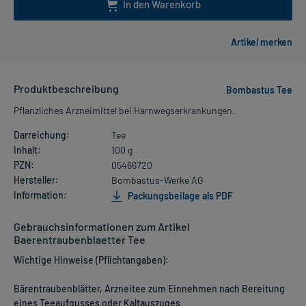
In den Warenkorb
Produktbeschreibung
Bombastus Tee
Pflanzliches Arzneimittel bei Harnwegserkrankungen.
Darreichung:
Tee
Inhalt:
100 g
PZN:
05466720
Hersteller:
Bombastus-Werke AG
Information:
Packungsbeilage als PDF
Gebrauchsinformationen zum Artikel
Baerentraubenblaetter Tee
Wichtige Hinweise (Pflichtangaben):
Bärentraubenblätter, Arzneitee zum Einnehmen nach Bereitung
eines Teeaufgusses oder Kaltauszuges