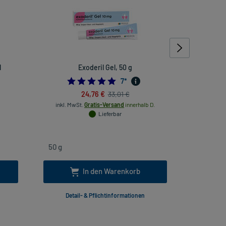
l
Exoderil Gel, 50 g
Curaprox
714285714
5.0
7
*
24,76 €
33,01 €
inkl. MwSt.
Gratis-Versand
innerhalb D.
Lieferbar
inkl
In den Warenkorb
Detail- & Pflichtinformationen
Deta