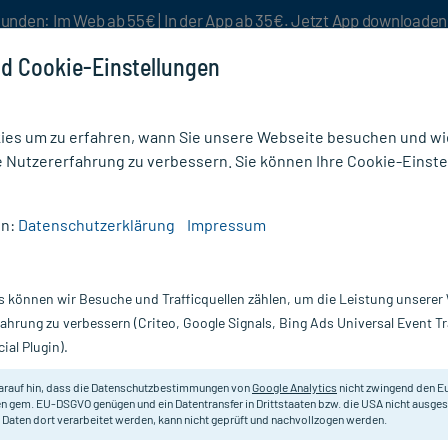
unden: Im Web ab 55€ | In der App ab 35€. Jetzt App downloade
d Cookie-Einstellungen
es um zu erfahren, wann Sie unsere Webseite besuchen und wie
e Nutzererfahrung zu verbessern. Sie können Ihre Cookie-Einste
nlösen
Rezeptur
Aktion %
en:
Datenschutzerklärung
Impressum
eln
s können wir Besuche und Trafficquellen zählen, um die Leistung unsere
Nur für kurze Zeit:
Gratis-Versand* ab 19€ Mindestbestellwert!
fahrung zu verbessern (Criteo, Google Signals, Bing Ads Universal Event 
ial Plugin).
arauf hin, dass die Datenschutzbestimmungen von
Google Analytics
nicht zwingend den E
Nahrungsergänzungsmittel.
n gem. EU-DSGVO genügen und ein Datentransfer in Drittstaaten bzw. die USA nicht ausg
 Daten dort verarbeitet werden, kann nicht geprüft und nachvollzogen werden.
Darreichung:
Ka