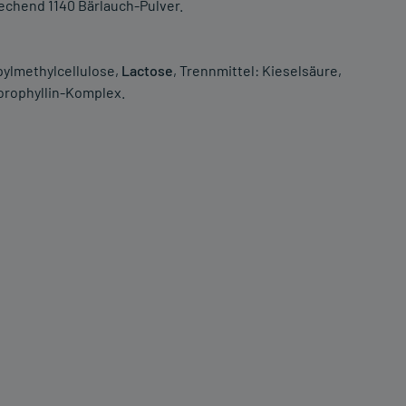
echend 1140 Bärlauch-Pulver.
pylmethylcellulose,
Lactose
, Trennmittel: Kieselsäure,
orophyllin-Komplex.