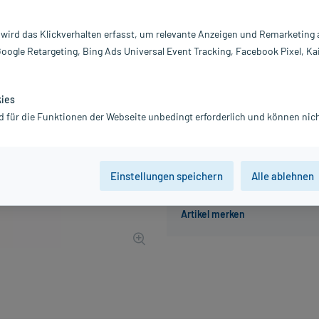
Inhalt:
90
PZN:
0
 wird das Klickverhalten erfasst, um relevante Anzeigen und Remarketing
Hersteller:
N
Google Retargeting, Bing Ads Universal Event Tracking, Facebook Pixel, Ka
22,24 €
UVP
25,97 €
223
inkl. MwSt.
Gratis-Versand
innerhalb D.
kies
d für die Funktionen der Webseite unbedingt erforderlich und können nich
Der Artikel ist momentan nicht
Einstellungen speichern
Alle ablehnen
Beratung für Produktalternat