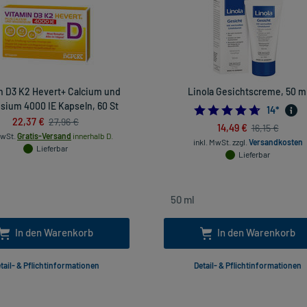
n D3 K2 Hevert+ Calcium und
Linola Gesichtscreme, 50 m
ium 4000 IE Kapseln, 60 St
4.714285
14
*
22,37 €
27,96 €
14,49 €
16,15 €
MwSt.
Gratis-Versand
innerhalb D.
inkl. MwSt.
zzgl.
Versandkosten
Lieferbar
Lieferbar
In den Warenkorb
In den Warenkorb
tail- & Pflichtinformationen
Detail- & Pflichtinformationen