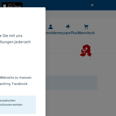
n
E-Rezept App
Anmelden
mycarePlus
Warenkorb
 Sie mit uns
llungen jederzeit
r Webseite zu messen
Tracking, Facebook
uropäischen
eschlossen werden
pseln