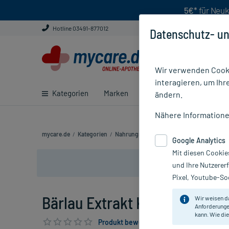
5€*
für Neuk
Hotline 03491-877012
Datenschutz- un
Wir verwenden Cooki
interagieren, um Ihr
Kategorien
Marken
Ratgeber
E-Rezept ei
ändern.
Nähere Information
mycare.de
/
Kategorien
/
Nahrungsergänzung
/
Bärlau Extrakt Kaps
Google Analytics
Mit diesen Cookie
und Ihre Nutzerer
Pixel, Youtube-Soc
Bärlau Extrakt Kapseln, 90 St
Wir weisen d
Anforderunge
kann. Wie die
Produkt bewerten & PlusHerzen sichern