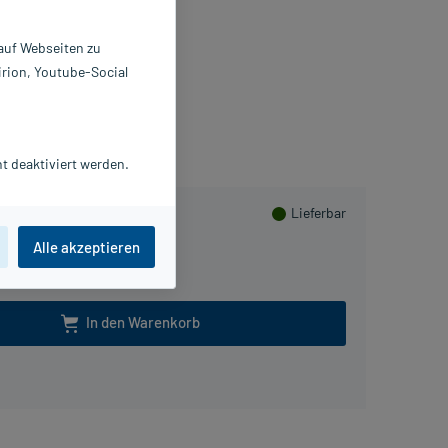
00 ml
7259824
 auf Webseiten zu
AUL HARTMANN AG
irion, Youtube-Social
sHerzen sammeln
t deaktiviert werden.
Lieferbar
Alle akzeptieren
In den Warenkorb