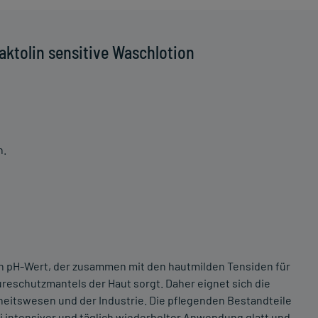
ktolin sensitive Waschlotion
n.
en pH-Wert, der zusammen mit den hautmilden Tensiden für
ureschutzmantels der Haut sorgt. Daher eignet sich die
heitswesen und der Industrie. Die pflegenden Bestandteile
i intensiver und täglich wiederholter Anwendung glatt und