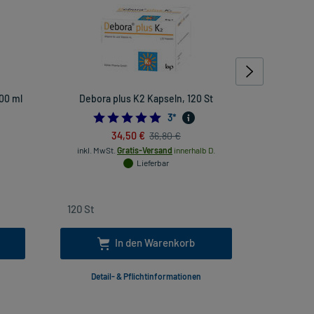
500 ml
Debora plus K2 Kapseln, 120 St
Movicol aro
5.0
3
*
34,50 €
36,80 €
inkl
inkl. MwSt.
Gratis-Versand
innerhalb D.
Lieferbar
In den Warenkorb
Detail- & Pflichtinformationen
Deta