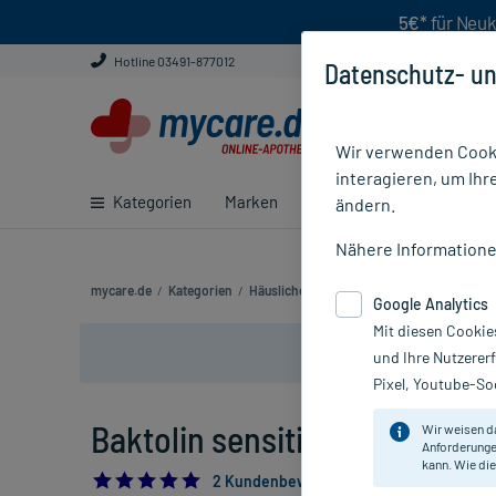
5€*
für Neuk
Hotline 03491-877012
Datenschutz- un
Wir verwenden Cooki
interagieren, um Ihr
Kategorien
Marken
Ratgeber
E-Rezept ei
ändern.
Nähere Information
mycare.de
/
Kategorien
/
Häusliche Pflege
/
Hygiene
/
Desinfektio
Google Analytics
Mit diesen Cookie
und Ihre Nutzerer
Pixel, Youtube-Soc
Baktolin sensitive Waschlotio
Wir weisen d
Anforderunge
kann. Wie die
5.0
2 Kundenbewertungen*