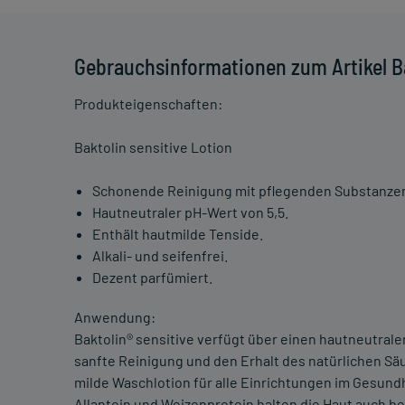
Gebrauchsinformationen zum Artikel Ba
Produkteigenschaften:
Baktolin sensitive Lotion
Schonende Reinigung mit pflegenden Substanze
Hautneutraler pH-Wert von 5,5.
Enthält hautmilde Tenside.
Alkali- und seifenfrei.
Dezent parfümiert.
Anwendung:
Baktolin® sensitive verfügt über einen hautneutral
sanfte Reinigung und den Erhalt des natürlichen Sä
milde Waschlotion für alle Einrichtungen im Gesund
Allantoin und Weizenprotein halten die Haut auch be