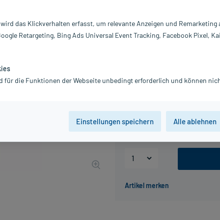
Inhalt:
10
PZN:
0
 wird das Klickverhalten erfasst, um relevante Anzeigen und Remarketing
Hersteller:
P
Google Retargeting, Bing Ads Universal Event Tracking, Facebook Pixel, Ka
7,42 €
UVP
10,43 €
75
Plu
inkl. MwSt.
zzgl.
Versandkosten
kies
Grundpreis: 7,42 € / l
d für die Funktionen der Webseite unbedingt erforderlich und können nich
Packungseinheit
Einstellungen speichern
Alle ablehnen
500 ml
1000 ml