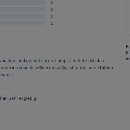
0
0
0
0
Be
Ku
od
schen und desinfizieren. Lange Zeit hatte ich das
itdem ich ausschließlich diese Waschlotion nutze fühlen
eistert!
at. Sehr ergiebig.