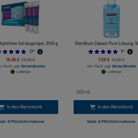
Nighttime Gel Augengel, 3X10 g
Sterillium Classic Pure Lösung, 
5.0
5.0
17
*
7
*
18,99 €
7,59 €
29,95 €
13,58 €
kl. MwSt.
zzgl.
Versandkosten
inkl. MwSt.
zzgl.
Versandkosten
Lieferbar
Lieferbar
In den Warenkorb
In den Warenkorb
tail- & Pflichtinformationen
Detail- & Pflichtinformationen