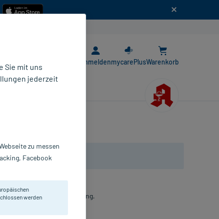
n
E-Rezept App
Anmelden
mycarePlus
Warenkorb
 Sie mit uns
llungen jederzeit
r Webseite zu messen
Tracking, Facebook
uropäischen
lotion für die sanfte Reinigung.
eschlossen werden
tion