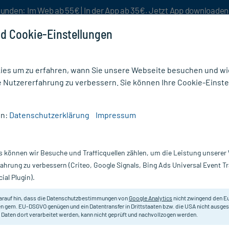
unden: Im Web ab 55€ | In der App ab 35€. Jetzt App downloade
d Cookie-Einstellungen
es um zu erfahren, wann Sie unsere Webseite besuchen und wie
e Nutzererfahrung zu verbessern. Sie können Ihre Cookie-Einste
nlösen
Rezeptur
Aktion %
en:
Datenschutzerklärung
Impressum
n & Reinigung
/
Baktolin sensitive Waschlotion
s können wir Besuche und Trafficquellen zählen, um die Leistung unsere
Nur für kurze Zeit:
Gratis-Versand* ab 19€ Mindestbestellwert!
fahrung zu verbessern (Criteo, Google Signals, Bing Ads Universal Event 
ial Plugin).
n, 1000 ml
arauf hin, dass die Datenschutzbestimmungen von
Google Analytics
nicht zwingend den E
Milde und zugleich pflegende Wasch
n gem. EU-DSGVO genügen und ein Datentransfer in Drittstaaten bzw. die USA nicht ausg
 Daten dort verarbeitet werden, kann nicht geprüft und nachvollzogen werden.
Darreichung:
Lo