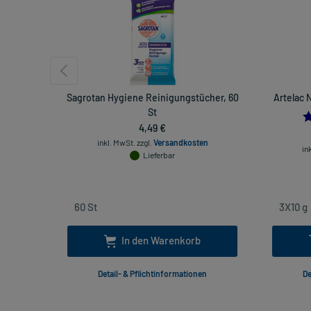
Sagrotan Hygiene Reinigungstücher, 60
Artelac 
St
4,49 €
inkl. MwSt.
zzgl.
Versandkosten
in
Lieferbar
In den Warenkorb
Detail- & Pflichtinformationen
De