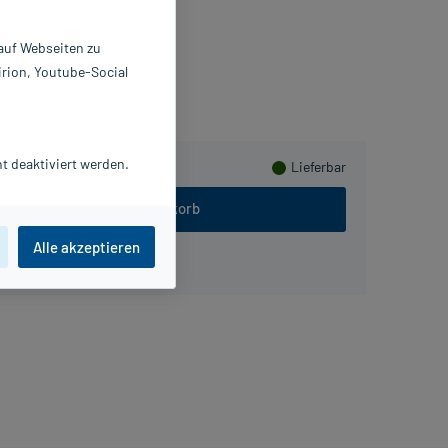
4877384
elstedter Elektronik
 auf Webseiten zu
irion, Youtube-Social
eln
t deaktiviert werden.
Lieferbar
In den Warenkorb
Alle akzeptieren