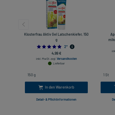
Klosterfrau Aktiv Gel Latschenkiefer, 150
Ap
g
mikr
5.0
2
*
in
4,99 €
inkl. MwSt.
zzgl.
Versandkosten
Lieferbar
In den Warenkorb
Detail- & Pflichtinformationen
De