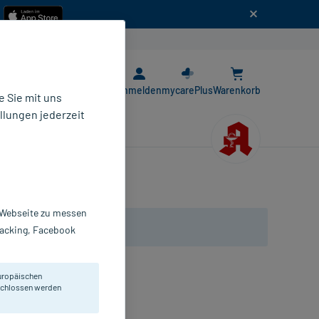
n
E-Rezept App
Anmelden
mycarePlus
Warenkorb
 Sie mit uns
llungen jederzeit
r Webseite zu messen
Tracking, Facebook
uropäischen
en.
eschlossen werden
St