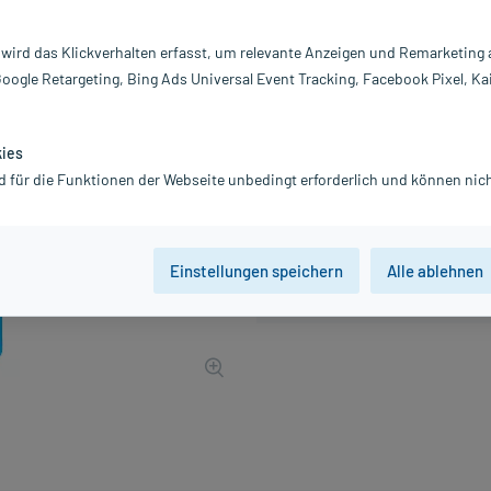
PZN:
0
Hersteller:
Vi
 wird das Klickverhalten erfasst, um relevante Anzeigen und Remarketing
4,13 €
Google Retargeting, Bing Ads Universal Event Tracking, Facebook Pixel, Ka
42
PlusHerzen samm
inkl. MwSt.
zzgl.
Versandkosten
kies
d für die Funktionen der Webseite unbedingt erforderlich und können nich
Einstellungen speichern
Alle ablehnen