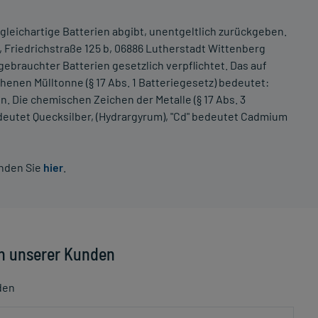
e gleichartige Batterien abgibt, unentgeltlich zurückgeben.
., Friedrichstraße 125 b, 06886 Lutherstadt Wittenberg
ebrauchter Batterien gesetzlich verpflichtet. Das auf
enen Mülltonne (§ 17 Abs. 1 Batteriegesetz) bedeutet:
n. Die chemischen Zeichen der Metalle (§ 17 Abs. 3
deutet Quecksilber, (Hydrargyrum), "Cd" bedeutet Cadmium
inden Sie
hier
.
n unserer Kunden
den