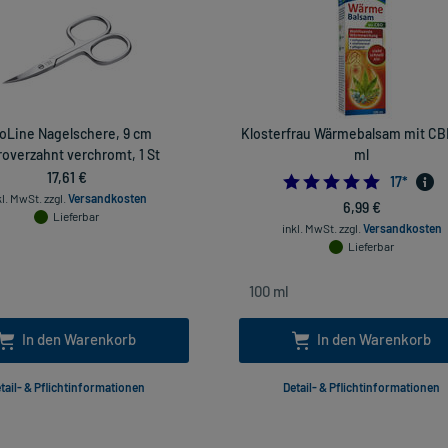
oLine Nagelschere, 9 cm
Klosterfrau Wärmebalsam mit CB
overzahnt verchromt, 1 St
ml
17,61 €
4.882352
17
*
kl. MwSt.
zzgl.
Versandkosten
6,99 €
Lieferbar
inkl. MwSt.
zzgl.
Versandkosten
Lieferbar
In den Warenkorb
In den Warenkorb
tail- & Pflichtinformationen
Detail- & Pflichtinformationen