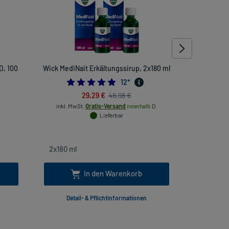
D, 100
Wick MediNait Erkältungssirup, 2x180 ml
Klost
Latschenk
4.916666666666667
12
*
941176471
29,29 €
48,98 €
inkl. MwSt.
Gratis-Versand
innerhalb D.
Lieferbar
inkl
In den Warenkorb
Detail- & Pflichtinformationen
Deta