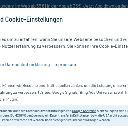
unden: Im Web ab 55€ | In der App ab 35€. Jetzt App downloade
d Cookie-Einstellungen
es um zu erfahren, wann Sie unsere Webseite besuchen und wie
e Nutzererfahrung zu verbessern. Sie können Ihre Cookie-Einste
nlösen
Rezeptur
Aktion %
en:
Datenschutzerklärung
Impressum
en für Hörgeräte Power PP13
s können wir Besuche und Trafficquellen zählen, um die Leistung unsere
Nur für kurze Zeit:
Gratis-Versand* ab 19€ Mindestbestellwert!
fahrung zu verbessern (Criteo, Google Signals, Bing Ads Universal Event 
ial Plugin).
 PP13, 6 St
arauf hin, dass die Datenschutzbestimmungen von
Google Analytics
nicht zwingend den E
Zubehör zur Nutzung von Hörgerät
n gem. EU-DSGVO genügen und ein Datentransfer in Drittstaaten bzw. die USA nicht ausg
 Daten dort verarbeitet werden, kann nicht geprüft und nachvollzogen werden.
Inhalt:
6 