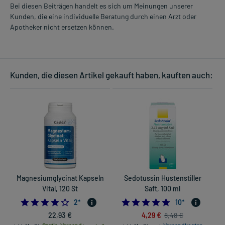
Bei diesen Beiträgen handelt es sich um Meinungen unserer
Kunden, die eine individuelle Beratung durch einen Arzt oder
Apotheker nicht ersetzen können.
Kunden, die diesen Artikel gekauft haben, kauften auch:
Magnesiumglycinat Kapseln
Sedotussin Hustenstiller
Vital, 120 St
Saft, 100 ml
4.0
4.7
2
*
10
*
22,93 €
4,29 €
8,48 €