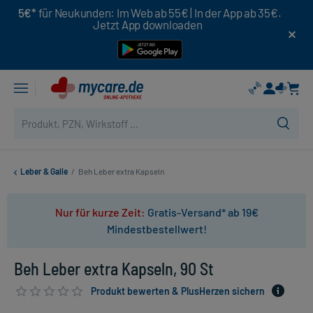
5€*
für Neukunden: Im Web ab 55€ | In der App ab 35€.
Jetzt App downloaden
Leber & Galle
/
Beh Leber extra Kapseln
Nur für kurze Zeit:
Gratis-Versand* ab 19€
Mindestbestellwert!
Beh Leber extra Kapseln, 90 St
Produkt bewerten & PlusHerzen sichern