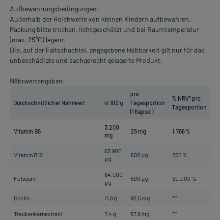
Aufbewahrungsbedingungen:
Außerhalb der Reichweite von kleinen Kindern aufbewahren.
Packung bitte trocken, lichtgeschützt und bei Raumtemperatur
(max. 25°C) lagern.
Die, auf der Faltschachtel, angegebene Haltbarkeit gilt nur für das
unbeschädigte und sachgerecht gelagerte Produkt.
Nährwertangaben:
pro
% NRV* pro
Durchschnittlicher Nährwert
in 100 g
Tagesportion
Tagesportion
(1 Kapsel)
3.200
Vitamin B6
25 mg
1.766 %
mg
63.900
Vitamin B12
500 µg
250 %
µg
64.000
Folsäure
500 µg
20.000 %
µg
Cholin
11,8 g
92,5 mg
**
Traubenkernextrakt
7,4 g
57,9 mg
**