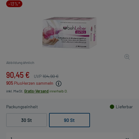
-13%*
Abbildung ähnlich
90,45 €
UVP
104,90 €
905
PlusHerzen sammeln
inkl. MwSt.
Gratis-Versand
innerhalb D.
Packungseinheit
Lieferbar
30 St
90 St