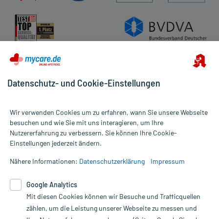
Datenschutz- und Cookie-Einstellungen
Wir verwenden Cookies um zu erfahren, wann Sie unsere Webseite
besuchen und wie Sie mit uns interagieren, um Ihre
Nutzererfahrung zu verbessern. Sie können Ihre Cookie-
Alle Preise gelten inkl. MwSt., ggf. zzgl. Versandkosten
Einstellungen jederzeit ändern.
Informationen auf dieser Website werden ausschließlich für
informative Zwecke zur Verfügung gestellt. Sie ersetzen keinesfalls
Nähere Informationen:
Datenschutzerklärung
Impressum
die Untersuchung und Behandlung durch einen Arzt. Bitte
beachten Sie, dass hierdurch weder Diagnosen gestellt noch
Google Analytics
Therapien eingeleitet werden können. | Diese Webseite benutzt
Mit diesen Cookies können wir Besuche und Trafficquellen
Google Analytics. Lesen Sie bitte dazu die wichtigen Hinweise in
unserer Datenschutzerklärung. Für den Widerruf einer Bestellung
zählen, um die Leistung unserer Webseite zu messen und
nutzen Sie das Formular: