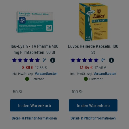
Ibu-Lysin - 1 A Pharma 400
Luvos Heilerde Kapseln, 100
mg Filmtabletten, 50 St
St
5.0
5.0
9
*
8
*
8,89 €
13,64 €
17,86 €
17,49 €
inkl. MwSt.
zzgl.
Versandkosten
inkl. MwSt.
zzgl.
Versandkosten
Lieferbar
Lieferbar
In den Warenkorb
In den Warenkorb
Detail- & Pflichtinformationen
Detail- & Pflichtinformationen