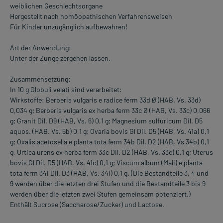
weiblichen Geschlechtsorgane
Hergestellt nach homöopathischen Verfahrensweisen
Für Kinder unzugänglich aufbewahren!
Art der Anwendung:
Unter der Zunge zergehen lassen.
Zusammensetzung:
In 10 g Globuli velati sind verarbeitet:
Wirkstoffe: Berberis vulgaris e radice ferm 33d Ø (HAB. Vs. 33d)
0,034 g; Berberis vulgaris ex herba ferm 33c Ø (HAB, Vs. 33c) 0,066
g; Granit Dil. D9 (HAB, Vs. 6) 0,1 g; Magnesium sulfuricum Dil. D5
aquos. (HAB. Vs. 5b) 0,1 g; Ovaria bovis Gl Dil. D5 (HAB, Vs. 41a) 0,1
g; Oxalis acetosella e planta tota ferm 34b Dil. D2 (HAB, Vs 34b) 0,1
g, Urtica urens ex herba ferm 33c Dil. D2 (HAB, Vs. 33c) 0,1 g; Uterus
bovis Gl Dil. D5 (HAB, Vs. 41c) 0,1 g; Viscum album (Mali) e planta
tota ferm 34i Dil. D3 (HAB, Vs. 34i) 0,1 g. (Die Bestandteile 3, 4 und
9 werden über die letzten drei Stufen und die Bestandteile 3 bis 9
werden über die letzten zwei Stufen gemeinsam potenziert.)
Enthält Sucrose (Saccharose/Zucker) und Lactose.