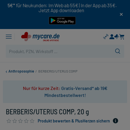
5€*
für Neukunden: Im Web ab 55€ | In der App ab 35€.
Jetzt App downloaden
Anthroposophie
/
BERBERIS/UTERUS COMP
Nur für kurze Zeit:
Gratis-Versand* ab 19€
Mindestbestellwert!
BERBERIS/UTERUS COMP, 20 g
Produkt bewerten & PlusHerzen sichern