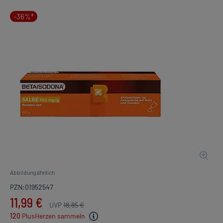
-36%*
Abbildung ähnlich
PZN:01952547
11,99 €
UVP
18,85 €
120
PlusHerzen sammeln