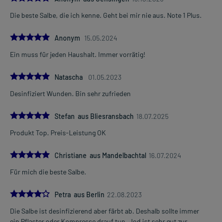
Die beste Salbe, die ich kenne. Geht bei mir nie aus. Note 1 Plus.
5.0
Anonym
15.05.2024
Ein muss für jeden Haushalt. Immer vorrätig!
5.0
Natascha
01.05.2023
Desinfiziert Wunden. Bin sehr zufrieden
5.0
Stefan aus Bliesransbach
18.07.2025
Produkt Top. Preis-Leistung OK
5.0
Christiane aus Mandelbachtal
16.07.2024
Für mich die beste Salbe.
4.0
Petra aus Berlin
22.08.2023
Die Salbe ist desinfizierend aber färbt ab. Deshalb sollte immer
ein Pflaster oder Kompresse drauf tun. Jod ist sehr gut zur