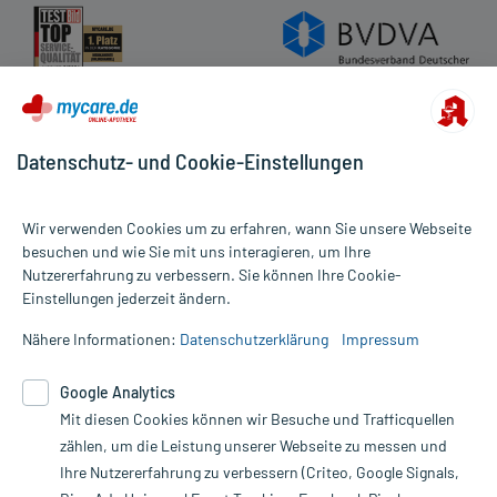
Datenschutz- und Cookie-Einstellungen
Wir verwenden Cookies um zu erfahren, wann Sie unsere Webseite
besuchen und wie Sie mit uns interagieren, um Ihre
Nutzererfahrung zu verbessern. Sie können Ihre Cookie-
Alle Preise gelten inkl. MwSt., ggf. zzgl. Versandkosten
Einstellungen jederzeit ändern.
Informationen auf dieser Website werden ausschließlich für
informative Zwecke zur Verfügung gestellt. Sie ersetzen keinesfalls
Nähere Informationen:
Datenschutzerklärung
Impressum
die Untersuchung und Behandlung durch einen Arzt. Bitte
beachten Sie, dass hierdurch weder Diagnosen gestellt noch
Google Analytics
Therapien eingeleitet werden können. | Diese Webseite benutzt
Google Analytics. Lesen Sie bitte dazu die wichtigen Hinweise in
Mit diesen Cookies können wir Besuche und Trafficquellen
unserer Datenschutzerklärung. Für den Widerruf einer Bestellung
zählen, um die Leistung unserer Webseite zu messen und
nutzen Sie das Formular:
Ihre Nutzererfahrung zu verbessern (Criteo, Google Signals,