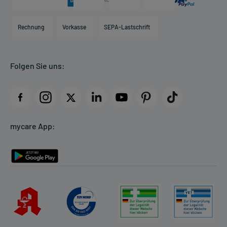
Karriere
Hilfsmittelbox
Engagement
Direktabrechnung PKV
Rechnung
Vorkasse
SEPA-Lastschrift
Partner
Apotheke vor Ort
Kundenbewertungen
Folgen Sie uns:
AGB
Impressum
Datenschutz
Cookie-Einstellungen
mycare App:
Rückgabe/Widerruf
Barrierefreiheitserklärung