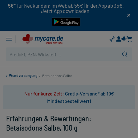
5€*
für Neukunden: Im Web ab 55€ | In der App ab 35€.
Jetzt App downloaden
Wundversorgung
/
Betaisodona Salbe
Nur für kurze Zeit:
Gratis-Versand* ab 19€
Mindestbestellwert!
Erfahrungen & Bewertungen:
Betaisodona Salbe, 100 g