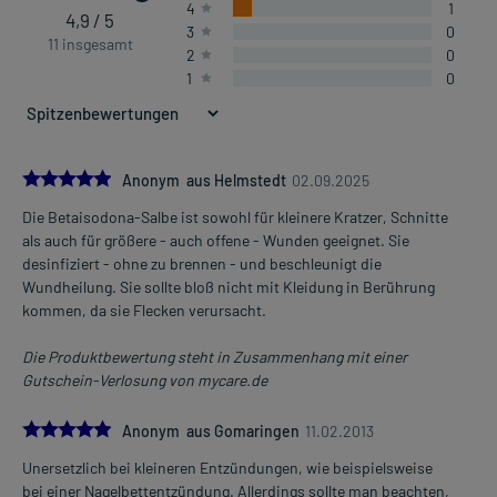
4
1
4,9 / 5
3
0
11 insgesamt
2
0
1
0
5.0
Anonym aus Helmstedt
02.09.2025
Die Betaisodona-Salbe ist sowohl für kleinere Kratzer, Schnitte
als auch für größere - auch offene - Wunden geeignet. Sie
desinfiziert - ohne zu brennen - und beschleunigt die
Wundheilung. Sie sollte bloß nicht mit Kleidung in Berührung
kommen, da sie Flecken verursacht.
Die Produktbewertung steht in Zusammenhang mit einer
Gutschein-Verlosung von mycare.de
5.0
Anonym aus Gomaringen
11.02.2013
Unersetzlich bei kleineren Entzündungen, wie beispielsweise
bei einer Nagelbettentzündung. Allerdings sollte man beachten,