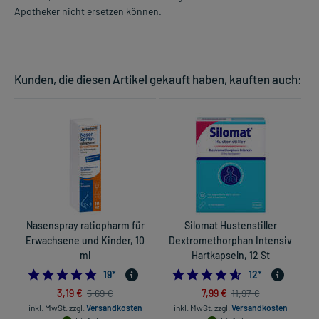
Apotheker nicht ersetzen können.
Kunden, die diesen Artikel gekauft haben, kauften auch:
Nasenspray ratiopharm für
Silomat Hustenstiller
Erwachsene und Kinder, 10
Dextromethorphan Intensiv
ml
Hartkapseln, 12 St
4.947368421052632
4.5833333333333
19
*
12
*
3,19 €
7,99 €
5,69 €
11,97 €
inkl. MwSt.
zzgl.
Versandkosten
inkl. MwSt.
zzgl.
Versandkosten