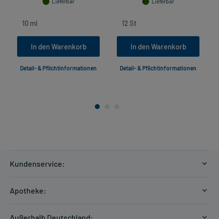
Lieferbar
Lieferbar
In den Warenkorb
In den Warenkorb
Detail- & Pflichtinformationen
Detail- & Pflichtinformationen
Kundenservice:
Versandkosten
Apotheke:
Zahlungsarten
Ratgeber
Kontakt
Außerhalb Deutschland: