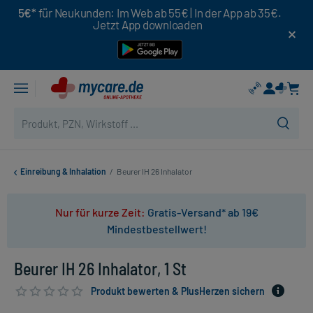
5€*
für Neukunden: Im Web ab 55€ | In der App ab 35€.
Jetzt App downloaden
Einreibung & Inhalation
/
Beurer IH 26 Inhalator
Nur für kurze Zeit:
Gratis-Versand* ab 19€
Mindestbestellwert!
Beurer IH 26 Inhalator, 1 St
Produkt bewerten & PlusHerzen sichern