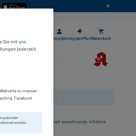
n
E-Rezept App
Anmelden
mycarePlus
Warenkorb
 Sie mit uns
llungen jederzeit
r Webseite zu messen
Tracking, Facebook
uropäischen
Silber für mittelstark bis stark exsudierende, infizierte
eschlossen werden