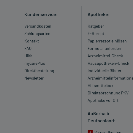
Kundenservice:
Apotheke:
Versandkosten
Ratgeber
Zahlungsarten
E-Rezept
Kontakt
Papierrezept einlösen
FAQ
Formular anfordern
Hilfe
Arzneimittel-Check
mycarePlus
Hausapotheken-Check
Direktbestellung
Individuelle Blister
Newsletter
Arzneimittelinformation
Hilfsmittelbox
Direktabrechnung PKV
Apotheke vor Ort
Außerhalb
Deutschland:
Versandkosten