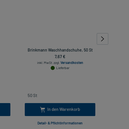
Brinkmann Waschhandschuhe, 50 St
HANDSCHU
7,67 €
inkl. MwSt.
zzgl.
Versandkosten
inkl
Lieferbar
In den Warenkorb
Detail- & Pflichtinformationen
Deta