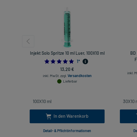
Injekt Solo Spritze 10 ml Luer, 100X10 ml
BD 
F
5.0
1
*
13,20 €
inkl. 
inkl. MwSt.
zzgl.
Versandkosten
Lieferbar
In den Warenkorb
Detail- & Pflichtinformationen
De