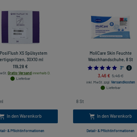
PosiFlush XS Spülsystem
MoliCare Skin Feuchte
ertigspritzen, 30X10 ml
Waschhandschuhe, 8 St
119,28 €
5.0
3
*
MwSt.
Gratis-Versand
innerhalb D.
3,46 €
5,46 €
Lieferbar
inkl. MwSt.
zzgl.
Versandkosten
Lieferbar
In den Warenkorb
In den Warenkorb
tail- & Pflichtinformationen
Detail- & Pflichtinformationen