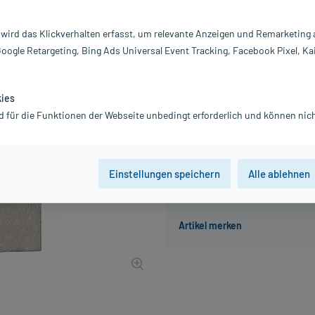
Darreichung:
V
Inhalt:
30
 wird das Klickverhalten erfasst, um relevante Anzeigen und Remarketing
PZN:
01
Google Retargeting, Bing Ads Universal Event Tracking, Facebook Pixel, Ka
Hersteller:
C
330,18 €
3302
PlusHerze
kies
inkl. MwSt.
Gratis-Versand
innerhalb D.
d für die Funktionen der Webseite unbedingt erforderlich und können nich
Einstellungen speichern
Alle ablehnen
Der Artikel ist momentan nicht
Beratung für Produktalternat