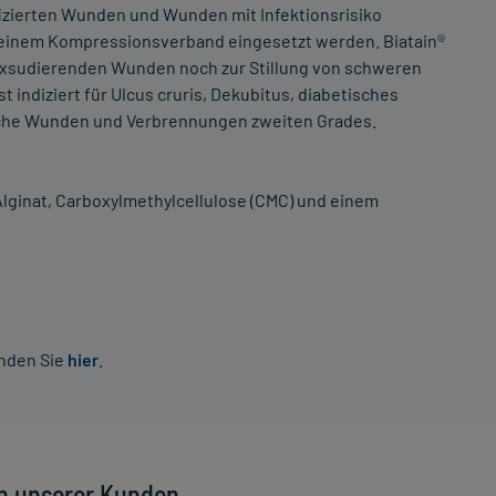
nfizierten Wunden und Wunden mit Infektionsrisiko
r einem Kompressionsverband eingesetzt werden. Biatain®
t exsudierenden Wunden noch zur Stillung von schweren
t indiziert für Ulcus cruris, Dekubitus, diabetisches
che Wunden und Verbrennungen zweiten Grades.
 Alginat, Carboxylmethylcellulose (CMC) und einem
inden Sie
hier
.
n unserer Kunden