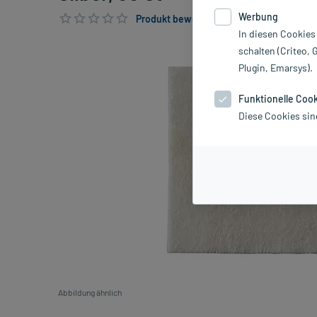
Werbung
Produkt bewerten & PlusHerzen sichern
In diesen Cookies
schalten (Criteo, 
Plugin, Emarsys).
Funktionelle Coo
Diese Cookies sin
Abbildung ähnlich