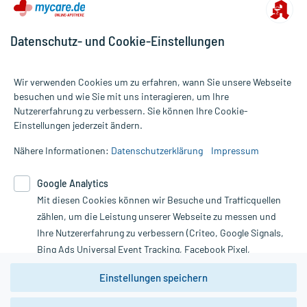
Datenschutz- und Cookie-Einstellungen
Wir verwenden Cookies um zu erfahren, wann Sie unsere Webseite
besuchen und wie Sie mit uns interagieren, um Ihre
Nutzererfahrung zu verbessern. Sie können Ihre Cookie-
Alle Preise gelten inkl. MwSt., ggf. zzgl. Versandkosten
Einstellungen jederzeit ändern.
Informationen auf dieser Website werden ausschließlich für
informative Zwecke zur Verfügung gestellt. Sie ersetzen keinesfalls
Nähere Informationen:
Datenschutzerklärung
Impressum
die Untersuchung und Behandlung durch einen Arzt. Bitte
beachten Sie, dass hierdurch weder Diagnosen gestellt noch
Google Analytics
Therapien eingeleitet werden können. | Diese Webseite benutzt
Mit diesen Cookies können wir Besuche und Trafficquellen
Google Analytics. Lesen Sie bitte dazu die wichtigen Hinweise in
unserer Datenschutzerklärung. Für den Widerruf einer Bestellung
zählen, um die Leistung unserer Webseite zu messen und
nutzen Sie das Formular:
Ihre Nutzererfahrung zu verbessern (Criteo, Google Signals,
Bing Ads Universal Event Tracking, Facebook Pixel,
Vertrag widerrufen
Youtube-Social Plugin).
Einstellungen speichern
Wir weisen darauf hin, dass die
Datenschutzbestimmungen von
Google Analytics
nicht