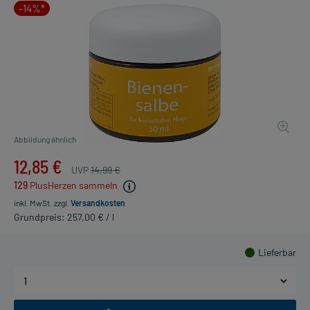
-14%*
Abbildung ähnlich
12,85 €
UVP
14,99 €
129
PlusHerzen sammeln
inkl. MwSt.
zzgl.
Versandkosten
Grundpreis: 257,00 € / l
Lieferbar