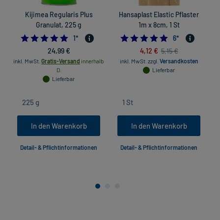
Kijimea Regularis Plus
Hansaplast Elastic Pflaster
Granulat, 225 g
1m x 8cm, 1 St
5.0
4.8333333333333
1
*
6
*
24,99 €
4,12 €
5,15 €
inkl. MwSt.
Gratis-Versand
innerhalb
inkl. MwSt.
zzgl.
Versandkosten
D.
Lieferbar
Lieferbar
In den Warenkorb
In den Warenkorb
Detail- & Pflichtinformationen
Detail- & Pflichtinformationen