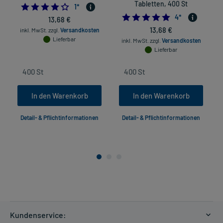
Tabletten, 400 St
4.0
1
*
5.0
4
*
13,68 €
13,68 €
inkl. MwSt.
zzgl.
Versandkosten
Lieferbar
inkl. MwSt.
zzgl.
Versandkosten
Lieferbar
In den Warenkorb
In den Warenkorb
Detail- & Pflichtinformationen
Detail- & Pflichtinformationen
Kundenservice: