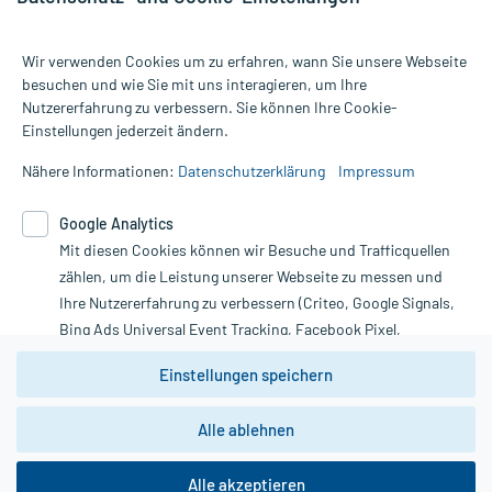
Wir verwenden Cookies um zu erfahren, wann Sie unsere Webseite
besuchen und wie Sie mit uns interagieren, um Ihre
Nutzererfahrung zu verbessern. Sie können Ihre Cookie-
Alle Preise gelten inkl. MwSt., ggf. zzgl. Versandkosten
Einstellungen jederzeit ändern.
Informationen auf dieser Website werden ausschließlich für
informative Zwecke zur Verfügung gestellt. Sie ersetzen keinesfalls
Nähere Informationen:
Datenschutzerklärung
Impressum
die Untersuchung und Behandlung durch einen Arzt. Bitte
beachten Sie, dass hierdurch weder Diagnosen gestellt noch
Google Analytics
Therapien eingeleitet werden können. | Diese Webseite benutzt
Mit diesen Cookies können wir Besuche und Trafficquellen
Google Analytics. Lesen Sie bitte dazu die wichtigen Hinweise in
unserer Datenschutzerklärung. Für den Widerruf einer Bestellung
zählen, um die Leistung unserer Webseite zu messen und
nutzen Sie das Formular:
Ihre Nutzererfahrung zu verbessern (Criteo, Google Signals,
Bing Ads Universal Event Tracking, Facebook Pixel,
Vertrag widerrufen
Youtube-Social Plugin).
Einstellungen speichern
Wir weisen darauf hin, dass die
Datenschutzbestimmungen von
Google Analytics
nicht
Alle ablehnen
*Hinweise zu unseren Aktionen und Bewertungen
zwingend den Europäischen Anforderungen gem. EU-
DSGVO genügen und ein Datentransfer in Drittstaaten bzw.
die USA nicht ausgeschlossen werden kann. Wie die
Alle akzeptieren
Daten dort verarbeitet werden, kann nicht geprüft und