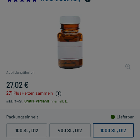
Abbildung ähnlich
27,02 €
271
PlusHerzen sammeln
inkl. MwSt.
Gratis-Versand
innerhalb D.
Packungseinheit
Lieferbar
100 St
, D12
400 St
, D12
1000 St
, D12