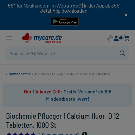
5€*
für Neukunden: Im Web ab 55€ | In der App ab 35€.
Jetzt App downloaden
Homöopathie
/
Biochemie Pflueger 1 Calcium fluor. D 12 Tabletten
Nur für kurze Zeit:
Gratis-Versand* ab 19€
Mindestbestellwert!
Biochemie Pflueger 1 Calcium fluor. D 12
Tabletten, 1000 St
5.0
1 Kundenbewertung*