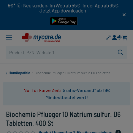
5€*
für Neukunden: Im Web ab 55€ | In der App ab 35€.
Jetzt App downloaden
Homöopathie
/
Biochemie Pflueger 10 Natrium sulfur. D6 Tabletten
Nur für kurze Zeit:
Gratis-Versand* ab 19€
Mindestbestellwert!
Biochemie Pflueger 10 Natrium sulfur. D6
Tabletten, 400 St
Produkt bewerten & PlusHerzen sichern