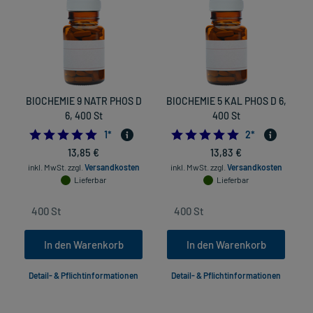
BIOCHEMIE 9 NATR PHOS D
BIOCHEMIE 5 KAL PHOS D 6,
B
6, 400 St
400 St
5.0
5.0
1
*
2
*
13,85 €
13,83 €
inkl. MwSt.
zzgl.
Versandkosten
inkl. MwSt.
zzgl.
Versandkosten
Lieferbar
Lieferbar
In den Warenkorb
In den Warenkorb
Detail- & Pflichtinformationen
Detail- & Pflichtinformationen