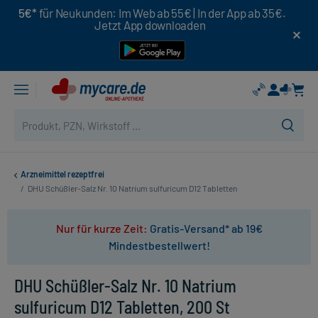
5€*
für Neukunden: Im Web ab 55€ | In der App ab 35€.
Jetzt App downloaden
Arzneimittel rezeptfrei
/
DHU Schüßler-Salz Nr. 10 Natrium sulfuricum D12 Tabletten
Nur für kurze Zeit:
Gratis-Versand* ab 19€
Mindestbestellwert!
DHU Schüßler-Salz Nr. 10 Natrium
sulfuricum D12 Tabletten, 200 St