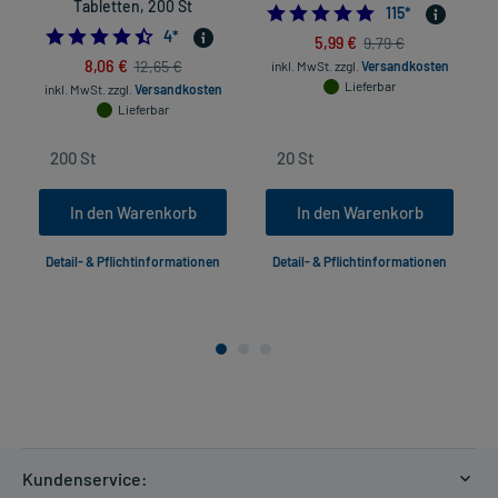
Tabletten, 200 St
4.9130434782608
115
*
4.5
4
*
5,99 €
9,79 €
8,06 €
12,65 €
inkl. MwSt.
zzgl.
Versandkosten
Lieferbar
inkl. MwSt.
zzgl.
Versandkosten
Lieferbar
In den Warenkorb
In den Warenkorb
Detail- & Pflichtinformationen
Detail- & Pflichtinformationen
Kundenservice: