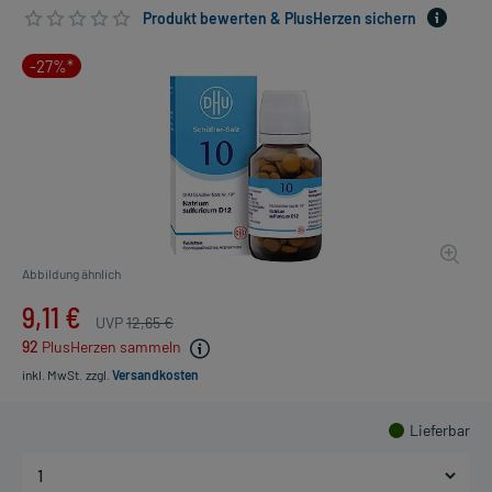
Produkt bewerten & PlusHerzen sichern
-27%*
Abbildung ähnlich
9,11 €
UVP
12,65 €
92
PlusHerzen sammeln
inkl. MwSt.
zzgl.
Versandkosten
Lieferbar