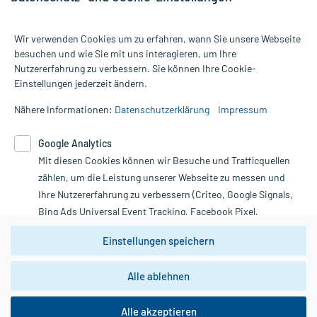
Wir verwenden Cookies um zu erfahren, wann Sie unsere Webseite
besuchen und wie Sie mit uns interagieren, um Ihre
Nutzererfahrung zu verbessern. Sie können Ihre Cookie-
Alle Preise gelten inkl. MwSt., ggf. zzgl. Versandkosten
Einstellungen jederzeit ändern.
Informationen auf dieser Website werden ausschließlich für
informative Zwecke zur Verfügung gestellt. Sie ersetzen keinesfalls
Nähere Informationen:
Datenschutzerklärung
Impressum
die Untersuchung und Behandlung durch einen Arzt. Bitte
beachten Sie, dass hierdurch weder Diagnosen gestellt noch
Google Analytics
Therapien eingeleitet werden können. | Diese Webseite benutzt
Google Analytics. Lesen Sie bitte dazu die wichtigen Hinweise in
Mit diesen Cookies können wir Besuche und Trafficquellen
unserer Datenschutzerklärung. Für den Widerruf einer Bestellung
zählen, um die Leistung unserer Webseite zu messen und
nutzen Sie das Formular:
Ihre Nutzererfahrung zu verbessern (Criteo, Google Signals,
Bing Ads Universal Event Tracking, Facebook Pixel,
Vertrag widerrufen
Youtube-Social Plugin).
Einstellungen speichern
Wir weisen darauf hin, dass die
Datenschutzbestimmungen von
Google Analytics
nicht
*Hinweise zu unseren Aktionen und Bewertungen
Alle ablehnen
zwingend den Europäischen Anforderungen gem. EU-
DSGVO genügen und ein Datentransfer in Drittstaaten bzw.
die USA nicht ausgeschlossen werden kann. Wie die
Alle akzeptieren
Daten dort verarbeitet werden, kann nicht geprüft und