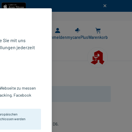
n
E-Rezept App
Anmelden
mycarePlus
Warenkorb
 Sie mit uns
llungen jederzeit
r Webseite zu messen
Tracking, Facebook
uropäischen
eschlossen werden
 Calcium phosphoricum Trit. D6.