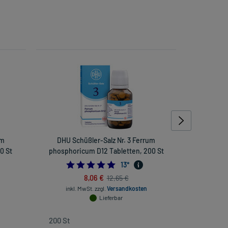
um
DHU Schüßler-Salz Nr. 3 Ferrum
DHU Schü
0 St
phosphoricum D12 Tabletten, 200 St
5.0
13
*
8,06 €
12,65 €
inkl. MwSt.
zzgl.
Versandkosten
inkl
Lieferbar