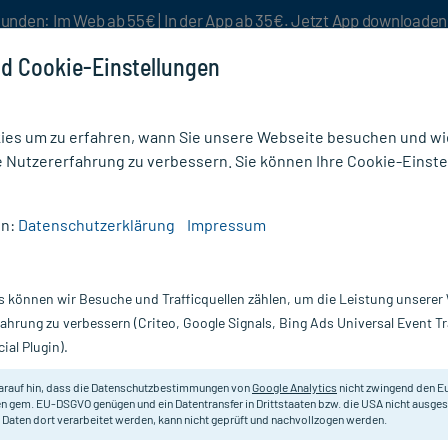
unden: Im Web ab 55€ | In der App ab 35€. Jetzt App downloade
d Cookie-Einstellungen
es um zu erfahren, wann Sie unsere Webseite besuchen und wie
e Nutzererfahrung zu verbessern. Sie können Ihre Cookie-Einste
nlösen
Rezeptur
Aktion %
en:
Datenschutzerklärung
Impressum
z Nr. 2 Calcium phosphoricum D6 Tabletten
s können wir Besuche und Trafficquellen zählen, um die Leistung unsere
Nur für kurze Zeit:
Gratis-Versand* ab 19€ Mindestbestellwert!
fahrung zu verbessern (Criteo, Google Signals, Bing Ads Universal Event 
ial Plugin).
ium
DHU Schüßler Salze
arauf hin, dass die Datenschutzbestimmungen von
Google Analytics
nicht zwingend den E
n gem. EU-DSGVO genügen und ein Datentransfer in Drittstaaten bzw. die USA nicht ausg
 Daten dort verarbeitet werden, kann nicht geprüft und nachvollzogen werden.
Homöopathisches Arzneimittel mit
420 St