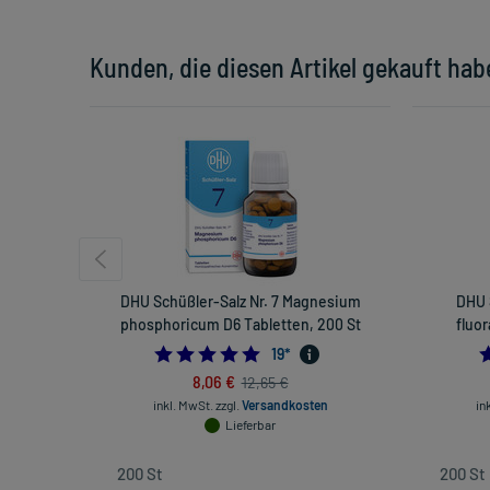
Kunden, die diesen Artikel gekauft hab
DHU Schüßler-Salz Nr. 7 Magnesium
DHU 
phosphoricum D6 Tabletten, 200 St
fluo
4.894736842105263
19
*
8,06 €
12,65 €
inkl. MwSt.
zzgl.
Versandkosten
in
Lieferbar