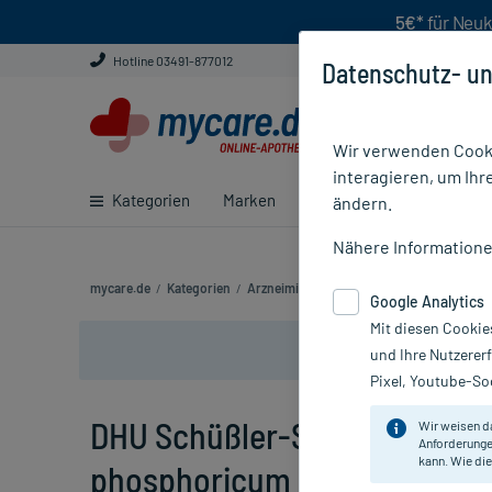
5€*
für Neuk
Hotline 03491-877012
Datenschutz- un
Wir verwenden Cooki
interagieren, um Ihr
Kategorien
Marken
Ratgeber
E-Rezept ei
ändern.
Nähere Information
mycare.de
/
Kategorien
/
Arzneimittel rezeptfrei
/
DHU Schüßler-Sal
Google Analytics
Mit diesen Cookie
und Ihre Nutzerer
Pixel, Youtube-Soc
DHU Schüßler-Salz Nr. 2 Calc
Wir weisen d
Anforderunge
kann. Wie die
phosphoricum D6 Tabletten, 