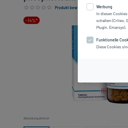
Werbung
Produkt bewerten & PlusHerzen sichern
In diesen Cookies
-14%*
schalten (Criteo, 
Plugin, Emarsys).
Funktionelle Coo
Diese Cookies sin
Abbildung ähnlich