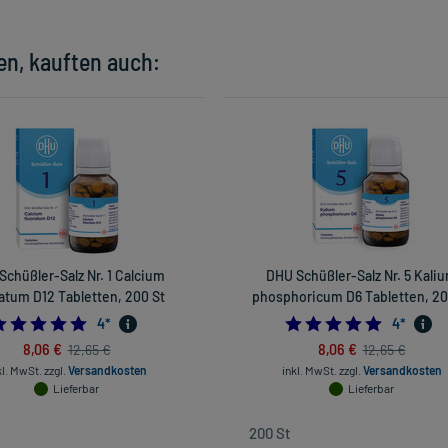
en, kauften auch:
Schüßler-Salz Nr. 1 Calcium
DHU Schüßler-Salz Nr. 5 Kali
ratum D12 Tabletten, 200 St
phosphoricum D6 Tabletten, 20
5.0
5.0
4
*
4
*
8,06 €
8,06 €
12,65 €
12,65 €
kl. MwSt.
zzgl.
Versandkosten
inkl. MwSt.
zzgl.
Versandkosten
Lieferbar
Lieferbar