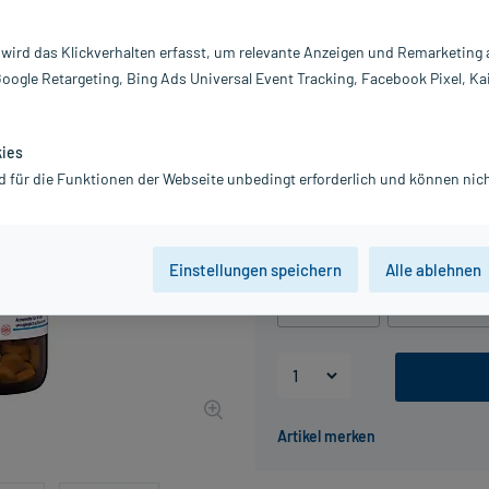
Darreichung:
Ta
Inhalt:
42
 wird das Klickverhalten erfasst, um relevante Anzeigen und Remarketing
PZN:
06
Google Retargeting, Bing Ads Universal Event Tracking, Facebook Pixel, Ka
Hersteller:
DH
Information:
17,13 €
kies
UVP
19,99 €
172
Pl
d für die Funktionen der Webseite unbedingt erforderlich und können nich
inkl. MwSt.
zzgl.
Versandkosten
Packungseinheit
Einstellungen speichern
Alle ablehnen
80 St
, D6
200 St
, D6