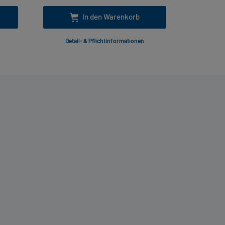
In den Warenkorb
Detail- & Pflichtinformationen
Deta