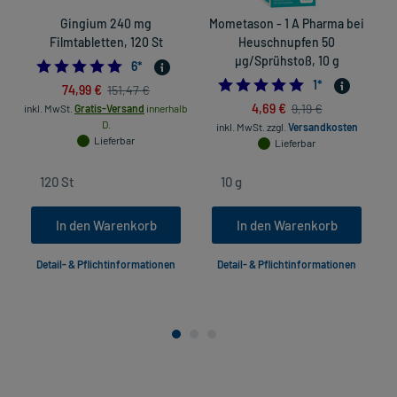
Gingium 240 mg
Mometason - 1 A Pharma bei
Filmtabletten, 120 St
Heuschnupfen 50
µg/Sprühstoß, 10 g
5.0
6
*
5.0
1
*
74,99 €
151,47 €
4,69 €
9,19 €
inkl. MwSt.
Gratis-Versand
innerhalb
D.
inkl. MwSt.
zzgl.
Versandkosten
Lieferbar
Lieferbar
In den Warenkorb
In den Warenkorb
Detail- & Pflichtinformationen
Detail- & Pflichtinformationen