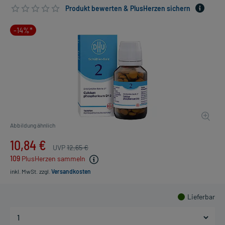
Produkt bewerten & PlusHerzen sichern
-14%*
Abbildung ähnlich
10,84 €
UVP
12,65 €
109
PlusHerzen sammeln
inkl. MwSt.
zzgl.
Versandkosten
Lieferbar