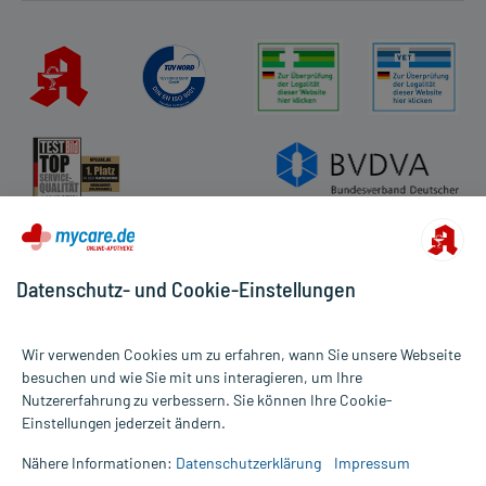
Kundenbewertungen
AGB
Impressum
Datenschutz
Cookie-Einstellungen
Rückgabe/Widerruf
Barrierefreiheitserklärung
Datenschutz- und Cookie-Einstellungen
Wir verwenden Cookies um zu erfahren, wann Sie unsere Webseite
besuchen und wie Sie mit uns interagieren, um Ihre
Nutzererfahrung zu verbessern. Sie können Ihre Cookie-
Alle Preise gelten inkl. MwSt., ggf. zzgl. Versandkosten
Einstellungen jederzeit ändern.
Informationen auf dieser Website werden ausschließlich für
informative Zwecke zur Verfügung gestellt. Sie ersetzen keinesfalls
Nähere Informationen:
Datenschutzerklärung
Impressum
die Untersuchung und Behandlung durch einen Arzt. Bitte