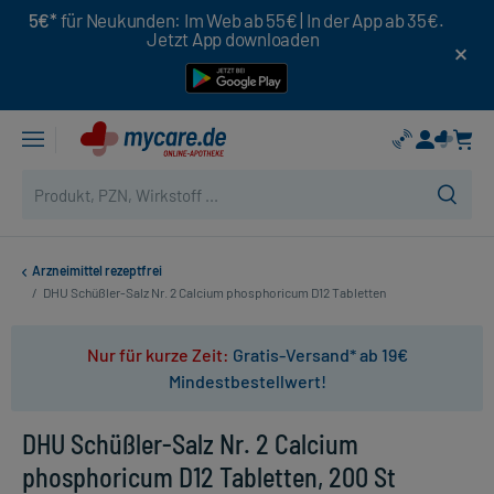
5€*
für Neukunden: Im Web ab 55€ | In der App ab 35€.
Jetzt App downloaden
Arzneimittel rezeptfrei
/
DHU Schüßler-Salz Nr. 2 Calcium phosphoricum D12 Tabletten
Nur für kurze Zeit:
Gratis-Versand* ab 19€
Mindestbestellwert!
DHU Schüßler-Salz Nr. 2 Calcium
phosphoricum D12 Tabletten, 200 St