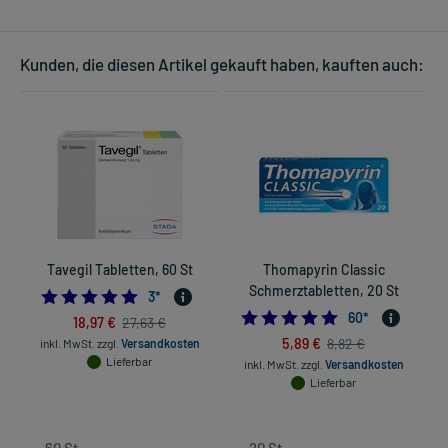
Kunden, die diesen Artikel gekauft haben, kauften auch:
Tavegil Tabletten, 60 St
Thomapyrin Classic
I
Schmerztabletten, 20 St
5.0
3
*
4.7333333333333
60
*
18,97 €
27,63 €
5,89 €
8,82 €
inkl. MwSt.
zzgl.
Versandkosten
Lieferbar
inkl. MwSt.
zzgl.
Versandkosten
Lieferbar