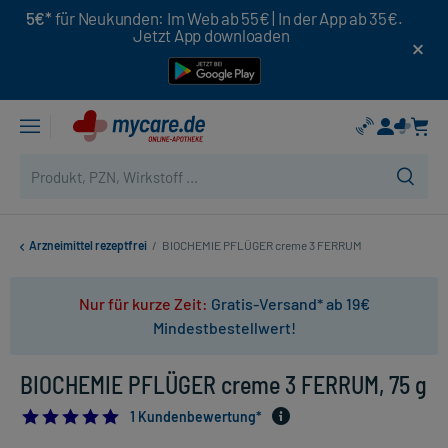
5€*
für Neukunden: Im Web ab 55€ | In der App ab 35€.
Jetzt App downloaden
Arzneimittel rezeptfrei
/
BIOCHEMIE PFLÜGER creme 3 FERRUM
Nur für kurze Zeit:
Gratis-Versand* ab 19€
Mindestbestellwert!
BIOCHEMIE PFLÜGER creme 3 FERRUM, 75 g
5.0
1 Kundenbewertung*