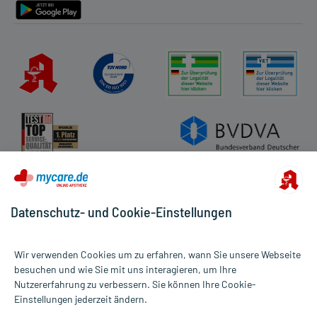
Datenschutz- und Cookie-Einstellungen
Wir verwenden Cookies um zu erfahren, wann Sie unsere Webseite
besuchen und wie Sie mit uns interagieren, um Ihre
Nutzererfahrung zu verbessern. Sie können Ihre Cookie-
Alle Preise gelten inkl. MwSt., ggf. zzgl. Versandkosten
Einstellungen jederzeit ändern.
Informationen auf dieser Website werden ausschließlich für
informative Zwecke zur Verfügung gestellt. Sie ersetzen keinesfalls