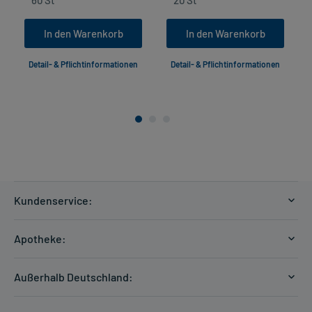
In den Warenkorb
In den Warenkorb
Detail- & Pflichtinformationen
Detail- & Pflichtinformationen
Kundenservice:
Versandkosten
Apotheke:
Zahlungsarten
Ratgeber
Kontakt
Außerhalb Deutschland:
E-Rezept
FAQ
Versandkosten Schweiz
Papierrezept einlösen
Hilfe