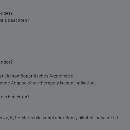
endet?
tels beachten?
endet?
ist ein homöopathisches Arzneimittel.
 ohne Angabe einer therapeutischen Indikation.
tels beachten?
 z. B. Cetylstearylalkohol oder Benzylalkohol, bekannt ist.