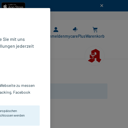
n
E-Rezept App
Anmelden
mycarePlus
Warenkorb
 Sie mit uns
llungen jederzeit
r Webseite zu messen
Tracking, Facebook
uropäischen
eschlossen werden
Kalium sulfuricum Trit. D4.