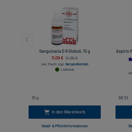
Sanguinaria D 6 Globuli, 10 g
Aspirin 
11,09 €
12,95 €
inkl. MwSt.
zzgl.
Versandkosten
Lieferbar
in
In den Warenkorb
Detail- & Pflichtinformationen
De