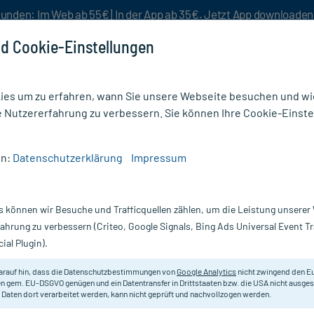
unden: Im Web ab 55€ | In der App ab 35€. Jetzt App downloade
d Cookie-Einstellungen
es um zu erfahren, wann Sie unsere Webseite besuchen und wie
e Nutzererfahrung zu verbessern. Sie können Ihre Cookie-Einste
nlösen
Rezeptur
Aktion %
en:
Datenschutzerklärung
Impressum
& Lotionen
/
DHU Schüßler-Salz Nr. 6 Kalium sulfuricum Salbe N
s können wir Besuche und Trafficquellen zählen, um die Leistung unsere
Nur für kurze Zeit:
Gratis-Versand* ab 19€ Mindestbestellwert!
fahrung zu verbessern (Criteo, Google Signals, Bing Ads Universal Event 
ial Plugin).
um sulfuricum
DHU Schüßler Salze
arauf hin, dass die Datenschutzbestimmungen von
Google Analytics
nicht zwingend den E
n gem. EU-DSGVO genügen und ein Datentransfer in Drittstaaten bzw. die USA nicht ausg
 Daten dort verarbeitet werden, kann nicht geprüft und nachvollzogen werden.
Homöopathisches Arzneimittel mit 