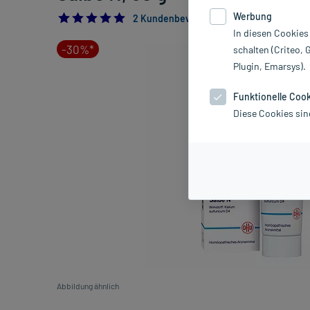
Werbung
5.0
2 Kundenbewertungen*
In diesen Cookies
-30%*
schalten (Criteo, 
Plugin, Emarsys).
Funktionelle Coo
Diese Cookies sin
Abbildung ähnlich