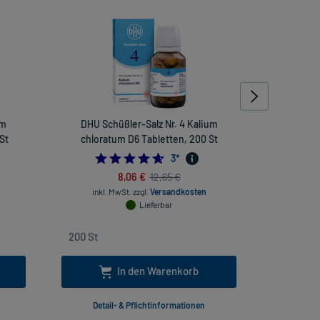
um
DHU Schüßler-Salz Nr. 4 Kalium
Propolis
St
chloratum D6 Tabletten, 200 St
inkl
4.666666666666667
3
*
8,06 €
12,65 €
inkl. MwSt.
zzgl.
Versandkosten
Lieferbar
In den Warenkorb
Detail- & Pflichtinformationen
Deta