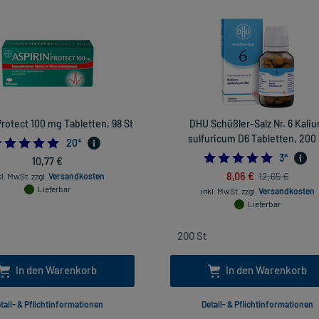
Protect 100 mg Tabletten, 98 St
DHU Schüßler-Salz Nr. 6 Kali
sulfuricum D6 Tabletten, 200 
4.8
20
*
5.0
3
*
10,77 €
8,06 €
12,65 €
kl. MwSt.
zzgl.
Versandkosten
Lieferbar
inkl. MwSt.
zzgl.
Versandkosten
Lieferbar
In den Warenkorb
In den Warenkorb
tail- & Pflichtinformationen
Detail- & Pflichtinformationen