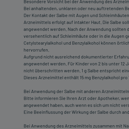
Besondere Vorsicht bei der Anwendung des Arzneimit
Bei anhaltenden, unklaren oder neu auftretenden B
Der Kontakt der Salbe mit Augen und Schleimhäute
Arzneimittels erfolgt auf intakter Haut. Die Salbe sol
angewendet werden. Nach der Anwendung sollten die
versehentlich auf Schleimhäute oder in die Augen g
Cetylstearylalkohol und Benzylalkohol können örtlic
hervorrufen.
Aufgrund nicht ausreichend dokumentierter Erfahrun
angewendet werden. Für Kinder von 2 bis unter 12 J
nicht überschritten werden. 1 g Salbe entspricht e
Dieses Arzneimittel enthält 15 mg Benzylalkohol pro
Bei Anwendung der Salbe mit anderen Arzneimitteln
Bitte informieren Sie Ihren Arzt oder Apotheker, w
angewendet haben, auch wenn es sich um nicht vers
Eine Beeinflussung der Wirkung der Salbe durch ande
Bei Anwendung des Arzneimittels zusammen mit Na