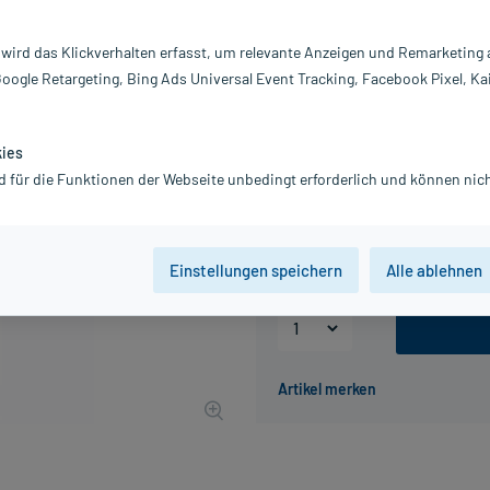
Darreichung:
Sa
Inhalt:
50
 wird das Klickverhalten erfasst, um relevante Anzeigen und Remarketing
PZN:
0
Google Retargeting, Bing Ads Universal Event Tracking, Facebook Pixel, Ka
Hersteller:
DH
Information:
9,87 €
kies
UVP
14,10 €
99
Plu
d für die Funktionen der Webseite unbedingt erforderlich und können nich
inkl. MwSt.
zzgl.
Versandkosten
Grundpreis: 197,40 € / kg
Einstellungen speichern
Alle ablehnen