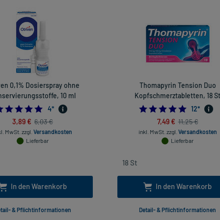
ven 0,1% Dosierspray ohne
Thomapyrin Tension Duo
servierungsstoffe, 10 ml
Kopfschmerztabletten, 18 S
5.0
4.916666
4
*
12
*
3,89 €
7,49 €
6,03 €
11,25 €
kl. MwSt.
zzgl.
Versandkosten
inkl. MwSt.
zzgl.
Versandkosten
Lieferbar
Lieferbar
In den Warenkorb
In den Warenkorb
tail- & Pflichtinformationen
Detail- & Pflichtinformationen