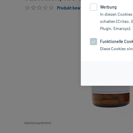
Werbung
Produkt bewerten & PlusHerzen sichern
In diesen Cookies
schalten (Criteo, 
Plugin, Emarsys).
Funktionelle Coo
Diese Cookies sin
Abbildung ähnlich