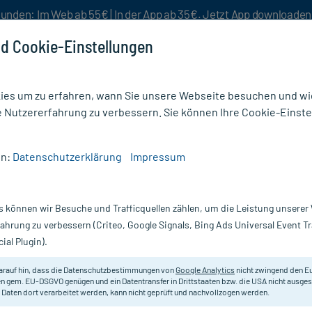
unden: Im Web ab 55€ | In der App ab 35€. Jetzt App downloade
d Cookie-Einstellungen
es um zu erfahren, wann Sie unsere Webseite besuchen und wie
e Nutzererfahrung zu verbessern. Sie können Ihre Cookie-Einste
nlösen
Rezeptur
Aktion %
en:
Datenschutzerklärung
Impressum
ium Phosphoricum D 6 Tabletten
s können wir Besuche und Trafficquellen zählen, um die Leistung unsere
Nur für kurze Zeit:
Gratis-Versand* ab 19€ Mindestbestellwert!
fahrung zu verbessern (Criteo, Google Signals, Bing Ads Universal Event 
ial Plugin).
oricum D 6
arauf hin, dass die Datenschutzbestimmungen von
Google Analytics
nicht zwingend den E
Homöopathisches Arzneimittel.
n gem. EU-DSGVO genügen und ein Datentransfer in Drittstaaten bzw. die USA nicht ausg
 Daten dort verarbeitet werden, kann nicht geprüft und nachvollzogen werden.
Darreichung:
Ta