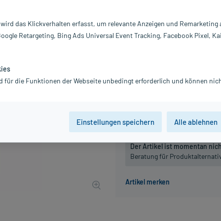
Inhalt:
10
PZN:
05
 wird das Klickverhalten erfasst, um relevante Anzeigen und Remarketing
Hersteller:
N
Google Retargeting, Bing Ads Universal Event Tracking, Facebook Pixel, Ka
5,14 €
52
PlusHerzen samm
inkl. MwSt.
zzgl.
Versandkosten
kies
d für die Funktionen der Webseite unbedingt erforderlich und können nich
Packungseinheit
100 St
, D6
100 St
, D1
Einstellungen speichern
Alle ablehnen
Der Artikel ist momentan nicht
Beratung für Produktalternat