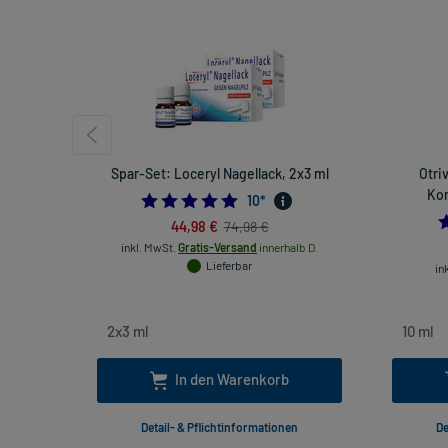
Spar-Set: Loceryl Nagellack, 2x3 ml
Otri
Kon
4.8
10
*
44,98 €
74,98 €
inkl. MwSt.
Gratis-Versand
innerhalb D.
Lieferbar
in
In den Warenkorb
Detail- & Pflichtinformationen
De