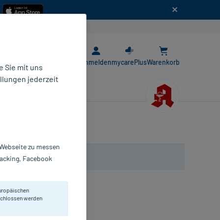
n
E-Rezept App
Anmelden
mycarePlus
Warenkorb
 Sie mit uns
llungen jederzeit
r Webseite zu messen
Tracking, Facebook
uropäischen
eschlossen werden
bletten