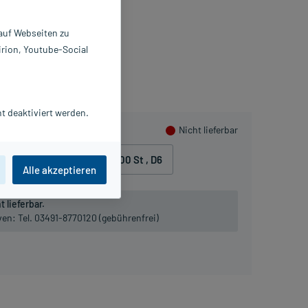
0 St
956051
 auf Webseiten zu
ESTMANN Pharma GmbH
irion, Youtube-Social
eln
t deaktiviert werden.
Nicht lieferbar
2
400 St
, D12
1000 St
, D6
Alle akzeptieren
 lieferbar.
iven:
Tel. 03491-8770120 (gebührenfrei)