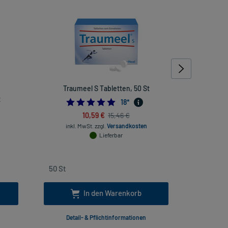
Traumeel S Tabletten, 50 St
Cetirizin
t
4.944444444444445
18
*
666666667
10,59 €
15,46 €
inkl. MwSt.
zzgl.
Versandkosten
Lieferbar
inkl
In den Warenkorb
Detail- & Pflichtinformationen
Deta