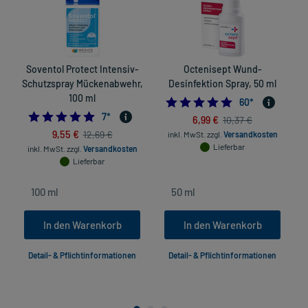
Soventol Protect Intensiv-
Octenisept Wund-
H
Schutzspray Mückenabwehr,
Desinfektion Spray, 50 ml
100 ml
4.9666666666666
60
*
5.0
7
*
6,99 €
10,37 €
9,55 €
12,69 €
inkl. MwSt.
zzgl.
Versandkosten
Lieferbar
inkl. MwSt.
zzgl.
Versandkosten
Lieferbar
In den Warenkorb
In den Warenkorb
Detail- & Pflichtinformationen
Detail- & Pflichtinformationen