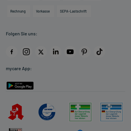
Hilfsmittelbox
Engagement
Direktabrechnung PKV
Rechnung
Vorkasse
SEPA-Lastschrift
Partner
Apotheke vor Ort
Kundenbewertungen
Folgen Sie uns:
AGB
Impressum
Datenschutz
Cookie-Einstellungen
mycare App:
Rückgabe/Widerruf
Barrierefreiheitserklärung