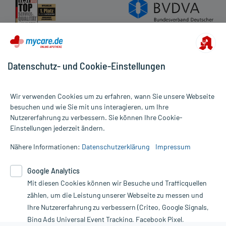
Datenschutz- und Cookie-Einstellungen
Wir verwenden Cookies um zu erfahren, wann Sie unsere Webseite
besuchen und wie Sie mit uns interagieren, um Ihre
Nutzererfahrung zu verbessern. Sie können Ihre Cookie-
Alle Preise gelten inkl. MwSt., ggf. zzgl. Versandkosten
Einstellungen jederzeit ändern.
Informationen auf dieser Website werden ausschließlich für
informative Zwecke zur Verfügung gestellt. Sie ersetzen keinesfalls
Nähere Informationen:
Datenschutzerklärung
Impressum
die Untersuchung und Behandlung durch einen Arzt. Bitte
beachten Sie, dass hierdurch weder Diagnosen gestellt noch
Google Analytics
Therapien eingeleitet werden können. | Diese Webseite benutzt
Mit diesen Cookies können wir Besuche und Trafficquellen
Google Analytics. Lesen Sie bitte dazu die wichtigen Hinweise in
unserer Datenschutzerklärung. Für den Widerruf einer Bestellung
zählen, um die Leistung unserer Webseite zu messen und
nutzen Sie das Formular:
Ihre Nutzererfahrung zu verbessern (Criteo, Google Signals,
Bing Ads Universal Event Tracking, Facebook Pixel,