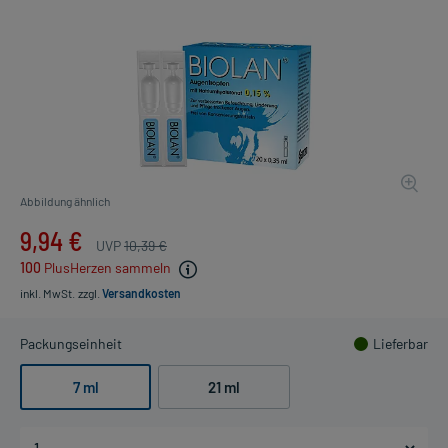
Abbildung ähnlich
9,94 €
UVP
10,39 €
100
PlusHerzen sammeln
inkl. MwSt.
zzgl.
Versandkosten
Packungseinheit
Lieferbar
7 ml
21 ml