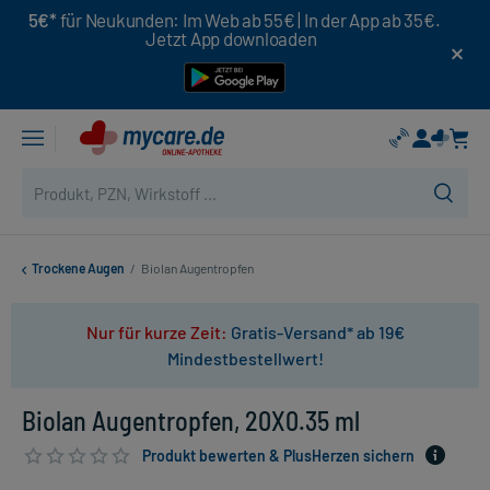
5€*
für Neukunden: Im Web ab 55€ | In der App ab 35€.
Jetzt App downloaden
Trockene Augen
/
Biolan Augentropfen
Nur für kurze Zeit:
Gratis-Versand* ab 19€
Mindestbestellwert!
Biolan Augentropfen, 20X0.35 ml
Produkt bewerten & PlusHerzen sichern