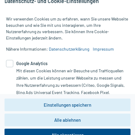
Datenschutz- und Cookie-Einstellungen
Wir verwenden Cookies um zu erfahren, wann Sie unsere Webseite
besuchen und wie Sie mit uns interagieren, um Ihre
Nutzererfahrung zu verbessern. Sie können Ihre Cookie-
Alle Preise gelten inkl. MwSt., ggf. zzgl. Versandkosten
Einstellungen jederzeit ändern.
Informationen auf dieser Website werden ausschließlich für
informative Zwecke zur Verfügung gestellt. Sie ersetzen keinesfalls
Nähere Informationen:
Datenschutzerklärung
Impressum
die Untersuchung und Behandlung durch einen Arzt. Bitte
beachten Sie, dass hierdurch weder Diagnosen gestellt noch
Google Analytics
Therapien eingeleitet werden können. | Diese Webseite benutzt
Mit diesen Cookies können wir Besuche und Trafficquellen
Google Analytics. Lesen Sie bitte dazu die wichtigen Hinweise in
unserer Datenschutzerklärung. Für den Widerruf einer Bestellung
zählen, um die Leistung unserer Webseite zu messen und
nutzen Sie das Formular:
Ihre Nutzererfahrung zu verbessern (Criteo, Google Signals,
Bing Ads Universal Event Tracking, Facebook Pixel,
Vertrag widerrufen
Youtube-Social Plugin).
Einstellungen speichern
Wir weisen darauf hin, dass die
Datenschutzbestimmungen von
Google Analytics
nicht
Alle ablehnen
*Hinweise zu unseren Aktionen und Bewertungen
zwingend den Europäischen Anforderungen gem. EU-
DSGVO genügen und ein Datentransfer in Drittstaaten bzw.
die USA nicht ausgeschlossen werden kann. Wie die