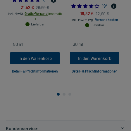
4.2631578947368
19
*
21,52 €
26,90 €
18,32 €
22,90 €
inkl. MwSt.
Gratis-Versand
innerhalb
D.
inkl. MwSt.
zzgl.
Versandkosten
in
Lieferbar
Lieferbar
In den Warenkorb
In den Warenkorb
Detail- & Pflichtinformationen
Detail- & Pflichtinformationen
Kundenservice: