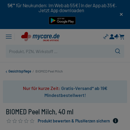
5€*
für Neukunden: Im Web ab 55€ | In der App ab 35€.
Jetzt App downloaden
Gesichtspflege
/
BIOMED Peel Milch
Nur für kurze Zeit:
Gratis-Versand* ab 19€
Mindestbestellwert!
BIOMED Peel Milch, 40 ml
Produkt bewerten & PlusHerzen sichern