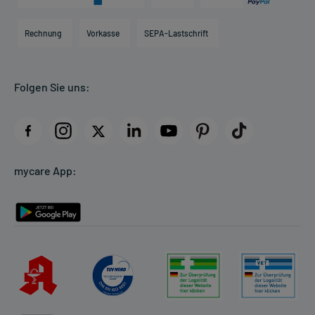
Karriere
Hilfsmittelbox
Engagement
Direktabrechnung PKV
Rechnung
Vorkasse
SEPA-Lastschrift
Partner
Apotheke vor Ort
Kundenbewertungen
Folgen Sie uns:
AGB
Impressum
Datenschutz
Cookie-Einstellungen
mycare App:
Rückgabe/Widerruf
Barrierefreiheitserklärung