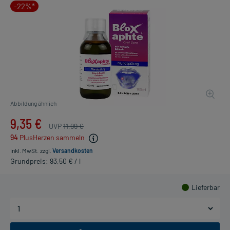
-22%*
Abbildung ähnlich
9,35 €
UVP
11,99 €
94
PlusHerzen sammeln
inkl. MwSt.
zzgl.
Versandkosten
Grundpreis: 93,50 € / l
Lieferbar