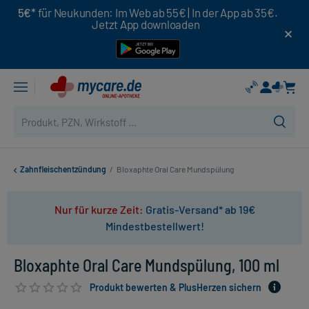
5€*
für Neukunden: Im Web ab 55€ | In der App ab 35€.
Jetzt App downloaden
Zahnfleischentzündung
/
Bloxaphte Oral Care Mundspülung
Nur für kurze Zeit:
Gratis-Versand* ab 19€
Mindestbestellwert!
Bloxaphte Oral Care Mundspülung, 100 ml
Produkt bewerten & PlusHerzen sichern