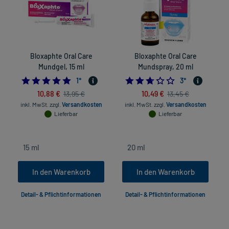
Bloxaphte Oral Care
Bloxaphte Oral Care
I
Mundgel, 15 ml
Mundspray, 20 ml
5.0
2.6666666666666
1
*
3
*
10,88 €
10,49 €
13,95 €
13,45 €
inkl. MwSt.
zzgl.
Versandkosten
inkl. MwSt.
zzgl.
Versandkosten
Lieferbar
Lieferbar
In den Warenkorb
In den Warenkorb
Detail- & Pflichtinformationen
Detail- & Pflichtinformationen