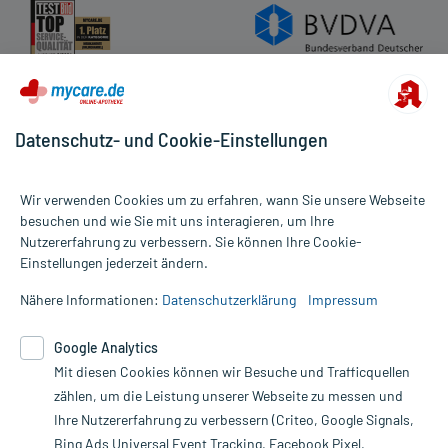
Datenschutz- und Cookie-Einstellungen
Wir verwenden Cookies um zu erfahren, wann Sie unsere Webseite
besuchen und wie Sie mit uns interagieren, um Ihre
Nutzererfahrung zu verbessern. Sie können Ihre Cookie-
Alle Preise gelten inkl. MwSt., ggf. zzgl. Versandkosten
Einstellungen jederzeit ändern.
Informationen auf dieser Website werden ausschließlich für
informative Zwecke zur Verfügung gestellt. Sie ersetzen keinesfalls
Nähere Informationen:
Datenschutzerklärung
Impressum
die Untersuchung und Behandlung durch einen Arzt. Bitte
beachten Sie, dass hierdurch weder Diagnosen gestellt noch
Google Analytics
Therapien eingeleitet werden können. | Diese Webseite benutzt
Mit diesen Cookies können wir Besuche und Trafficquellen
Google Analytics. Lesen Sie bitte dazu die wichtigen Hinweise in
unserer Datenschutzerklärung. Für den Widerruf einer Bestellung
zählen, um die Leistung unserer Webseite zu messen und
nutzen Sie das Formular:
Ihre Nutzererfahrung zu verbessern (Criteo, Google Signals,
Bing Ads Universal Event Tracking, Facebook Pixel,