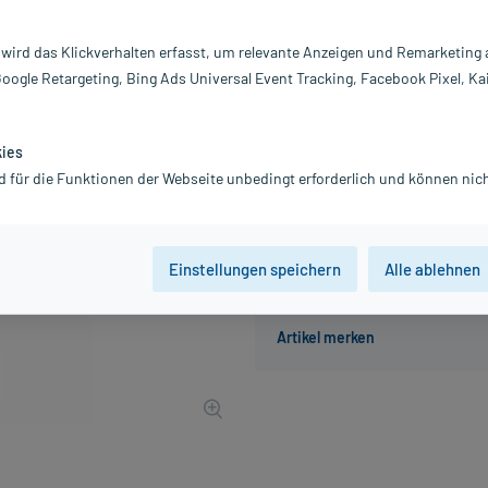
Inhalt:
12
PZN:
0
 wird das Klickverhalten erfasst, um relevante Anzeigen und Remarketing
Hersteller:
B
Google Retargeting, Bing Ads Universal Event Tracking, Facebook Pixel, Ka
11,07 €
111
PlusHerzen sam
inkl. MwSt.
zzgl.
Versandkosten
kies
Grundpreis: 92,25 € / l
d für die Funktionen der Webseite unbedingt erforderlich und können nich
Einstellungen speichern
Alle ablehnen