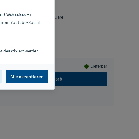
0 ml
3903903
 auf Webseiten zu
AUSCH & LOMB GmbH Vision Care
irion, Youtube-Social
meln
t deaktiviert werden.
Lieferbar
Alle akzeptieren
In den Warenkorb