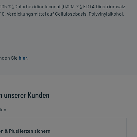
05 %),Chlorhexidingluconat (0,003 %), EDTA Dinatriumsalz
10, Verdickungsmittel auf Cellulosebasis, Polyvinylalkohol,
inden Sie
hier
.
n unserer Kunden
den
n & PlusHerzen sichern