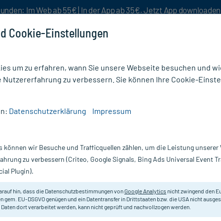
unden: Im Web ab 55€ | In der App ab 35€. Jetzt App downloade
d Cookie-Einstellungen
es um zu erfahren, wann Sie unsere Webseite besuchen und wie
e Nutzererfahrung zu verbessern. Sie können Ihre Cookie-Einste
nlösen
Rezeptur
Aktion %
en:
Datenschutzerklärung
Impressum
n & Reinigung
/
Bausch & Lomb Boston Conditioner Advance Comfort Formula
s können wir Besuche und Trafficquellen zählen, um die Leistung unsere
Nur für kurze Zeit:
Gratis-Versand* ab 19€ Mindestbestellwert!
fahrung zu verbessern (Criteo, Google Signals, Bing Ads Universal Event 
ial Plugin).
tioner Advance
arauf hin, dass die Datenschutzbestimmungen von
Google Analytics
nicht zwingend den E
Speziell formulierte Lösung zur Pfl
n gem. EU-DSGVO genügen und ein Datentransfer in Drittstaaten bzw. die USA nicht ausg
 Daten dort verarbeitet werden, kann nicht geprüft und nachvollzogen werden.
Darreichung:
L