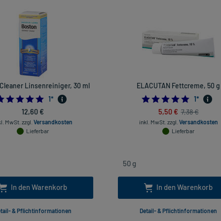
Cleaner Linsenreiniger, 30 ml
ELACUTAN Fettcreme, 50 g
5.0
5.0
1
*
1
*
12,60 €
5,50 €
7,38 €
kl. MwSt.
zzgl.
Versandkosten
inkl. MwSt.
zzgl.
Versandkosten
Lieferbar
Lieferbar
In den Warenkorb
In den Warenkorb
tail- & Pflichtinformationen
Detail- & Pflichtinformationen