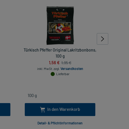
Türkisch Pfeffer Original Lakritzbonbons,
Av
100 g
Feuch
1,56 €
1,95 €
inkl. MwSt.
zzgl.
Versandkosten
Lieferbar
inkl. Mw
In den Warenkorb
Detail- & Pflichtinformationen
Deta