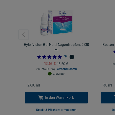
Hylo-Vision Gel Multi Augentropfen, 2X10
Boston 
ml
4.857142857142857
7
*
13,95 €
18,60 €
in
inkl. MwSt.
zzgl.
Versandkosten
Lieferbar
In den Warenkorb
Detail- & Pflichtinformationen
De