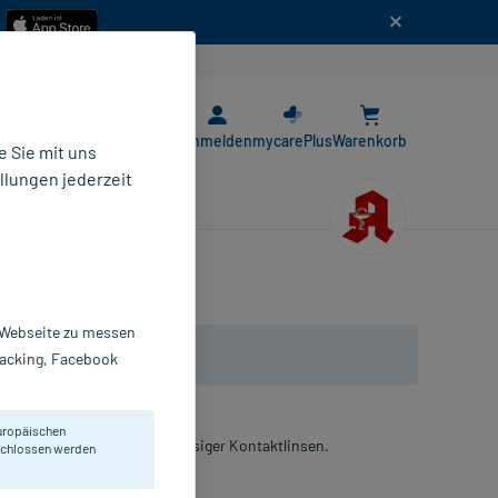
n
E-Rezept App
Anmelden
mycarePlus
Warenkorb
 Sie mit uns
llungen jederzeit
r Webseite zu messen
Tracking, Facebook
uropäischen
ege formstabiler, gasdurchlässiger Kontaktlinsen.
eschlossen werden
ösung