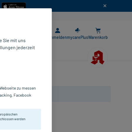
n
E-Rezept App
Anmelden
mycarePlus
Warenkorb
 Sie mit uns
llungen jederzeit
r Webseite zu messen
Tracking, Facebook
uropäischen
eschlossen werden
St