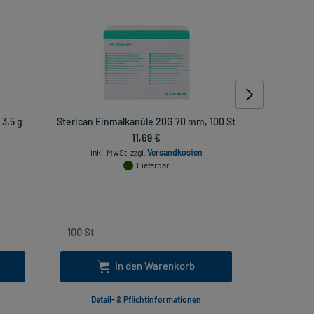
3.5 g
Sterican Einmalkanüle 20G 70 mm, 100 St
Lidocain P
11,69 €
inkl. MwSt.
zzgl.
Versandkosten
Lieferbar
inkl. Mw
In den Warenkorb
Detail- & Pflichtinformationen
Deta