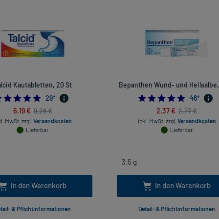
lcid Kautabletten, 20 St
Bepanthen Wund- und Heilsalbe, 
4.9655172413793105
5.0
29
*
46
*
6,19 €
2,37 €
9,28 €
2,77 €
kl. MwSt.
zzgl.
Versandkosten
inkl. MwSt.
zzgl.
Versandkosten
Lieferbar
Lieferbar
In den Warenkorb
In den Warenkorb
tail- & Pflichtinformationen
Detail- & Pflichtinformationen