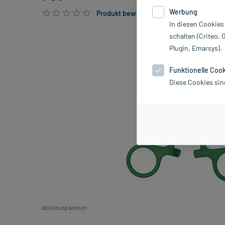
Werbung
Produkt bewerten & PlusHerzen sichern
In diesen Cookies
schalten (Criteo, 
Plugin, Emarsys).
Funktionelle Coo
Diese Cookies sin
Abbildung ähnlich