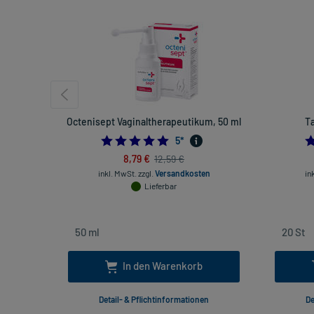
Octenisept Vaginaltherapeutikum, 50 ml
Ta
5.0
5
*
8,79 €
12,59 €
inkl. MwSt.
zzgl.
Versandkosten
in
Lieferbar
In den Warenkorb
Detail- & Pflichtinformationen
De