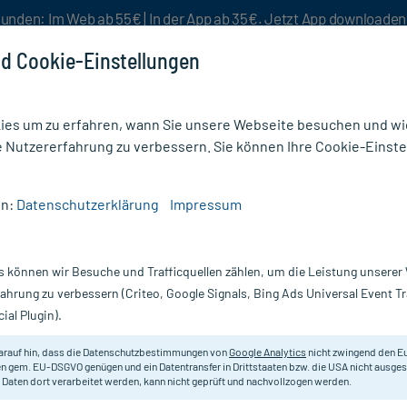
unden: Im Web ab 55€ | In der App ab 35€. Jetzt App downloade
d Cookie-Einstellungen
es um zu erfahren, wann Sie unsere Webseite besuchen und wie
e Nutzererfahrung zu verbessern. Sie können Ihre Cookie-Einste
nlösen
Rezeptur
Aktion %
en:
Datenschutzerklärung
Impressum
ank Katheterklemme Scherenform
s können wir Besuche und Trafficquellen zählen, um die Leistung unsere
Nur für kurze Zeit:
Gratis-Versand* ab 19€ Mindestbestellwert!
fahrung zu verbessern (Criteo, Google Signals, Bing Ads Universal Event 
ial Plugin).
me Scherenform,
arauf hin, dass die Datenschutzbestimmungen von
Google Analytics
nicht zwingend den E
Katheterklemme in Scherenform.
n gem. EU-DSGVO genügen und ein Datentransfer in Drittstaaten bzw. die USA nicht ausg
 Daten dort verarbeitet werden, kann nicht geprüft und nachvollzogen werden.
Inhalt:
1 