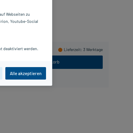
0025891
üttner-Frank GmbH
 auf Webseiten zu
irion, Youtube-Social
meln
t deaktiviert werden.
Lieferzeit
: 3 Werktage
In den Warenkorb
Alle akzeptieren