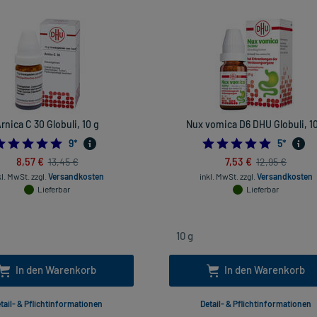
rnica C 30 Globuli, 10 g
Nux vomica D6 DHU Globuli, 10
4.888888888888889
5.0
9
*
5
*
8,57 €
7,53 €
13,45 €
12,95 €
kl. MwSt.
zzgl.
Versandkosten
inkl. MwSt.
zzgl.
Versandkosten
Lieferbar
Lieferbar
In den Warenkorb
In den Warenkorb
tail- & Pflichtinformationen
Detail- & Pflichtinformationen