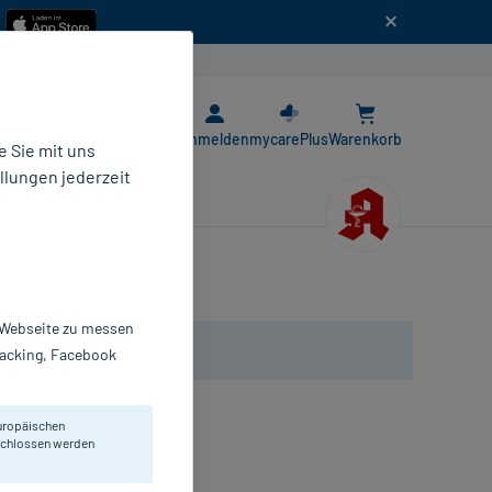
n
E-Rezept App
Anmelden
mycarePlus
Warenkorb
 Sie mit uns
llungen jederzeit
r Webseite zu messen
Tracking, Facebook
uropäischen
eschlossen werden