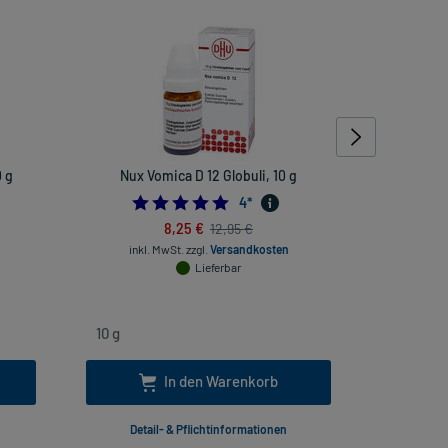
 g
Nux Vomica D 12 Globuli, 10 g
Rhus toxi
rheuma
4.75
4
*
8,25 €
12,95 €
inkl. MwSt.
zzgl.
Versandkosten
Lieferbar
inkl
In den Warenkorb
Detail- & Pflichtinformationen
Deta