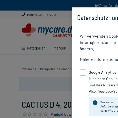
5€*
für Neuk
Hotline 03491-877012
Datenschutz- un
Wir verwenden Cooki
interagieren, um Ihr
Kategorien
Marken
Ratgeber
E-Rezept ei
ändern.
Nähere Information
mycare.de
/
Kategorien
/
Homöopathie
/
Einzelmittel
/
CACTUS D 
Google Analytics
Mit diesen Cookie
und Ihre Nutzerer
Pixel, Youtube-Soc
CACTUS D 4, 20 ml
Wir weisen d
Anforderunge
kann. Wie die
Produkt bewerten & PlusHerzen sichern