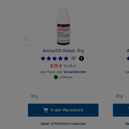
Arnica D12 Globuli, 10 g
A
5.0
12
*
8,25 €
12,95 €
inkl. MwSt.
zzgl.
Versandkosten
in
Lieferbar
In den Warenkorb
Detail- & Pflichtinformationen
De