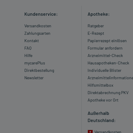
Kundenservice:
Apotheke:
Versandkosten
Ratgeber
Zahlungsarten
E-Rezept
Kontakt
Papierrezept einlösen
FAQ
Formular anfordern
Hilfe
Arzneimittel-Check
mycarePlus
Hausapotheken-Check
Direktbestellung
Individuelle Blister
Newsletter
Arzneimittelinformation
Hilfsmittelbox
Direktabrechnung PKV
Apotheke vor Ort
Außerhalb
Deutschland:
Versandkosten