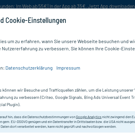
unden: Im Web ab 55€ | In der App ab 35€. Jetzt App downloade
d Cookie-Einstellungen
es um zu erfahren, wann Sie unsere Webseite besuchen und wie
e Nutzererfahrung zu verbessern. Sie können Ihre Cookie-Einste
nlösen
Rezeptur
Aktion %
en:
Datenschutzerklärung
Impressum
4
s können wir Besuche und Trafficquellen zählen, um die Leistung unsere
Nur für kurze Zeit:
Gratis-Versand* ab 19€ Mindestbestellwert!
fahrung zu verbessern (Criteo, Google Signals, Bing Ads Universal Event 
ial Plugin).
DHU - Einzelmittel
arauf hin, dass die Datenschutzbestimmungen von
Google Analytics
nicht zwingend den E
n gem. EU-DSGVO genügen und ein Datentransfer in Drittstaaten bzw. die USA nicht ausg
 Daten dort verarbeitet werden, kann nicht geprüft und nachvollzogen werden.
Homöopathisches Arzneimittel.