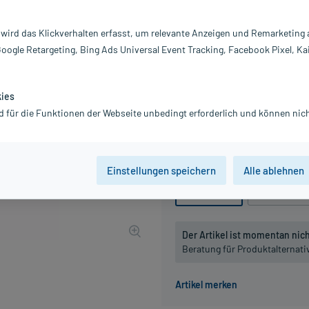
Darreichung:
Di
Inhalt:
20
 wird das Klickverhalten erfasst, um relevante Anzeigen und Remarketing
PZN:
01
Google Retargeting, Bing Ads Universal Event Tracking, Facebook Pixel, Ka
Hersteller:
DH
13,24 €
UVP
15,45 €
133
P
kies
inkl. MwSt.
zzgl.
Versandkosten
d für die Funktionen der Webseite unbedingt erforderlich und können nich
Grundpreis: 662,00 € / l
Packungseinheit
Einstellungen speichern
Alle ablehnen
20 ml
, D4
20 ml
, D6
Der Artikel ist momentan nicht
Beratung für Produktalternat