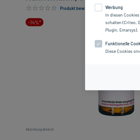
Werbung
Produkt bewerten & PlusHerzen sichern
In diesen Cookies
-14%*
schalten (Criteo, 
Plugin, Emarsys).
Funktionelle Coo
Diese Cookies sin
Abbildung ähnlich