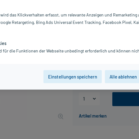
Darreichung:
Ta
Inhalt:
80
 wird das Klickverhalten erfasst, um relevante Anzeigen und Remarketing
PZN:
02
Google Retargeting, Bing Ads Universal Event Tracking, Facebook Pixel, Ka
Hersteller:
DH
12,38 €
UVP
14,45 €
124
P
kies
inkl. MwSt.
zzgl.
Versandkosten
d für die Funktionen der Webseite unbedingt erforderlich und können nich
Packungseinheit
Einstellungen speichern
Alle ablehnen
80 St
, D2
80 St
, D4