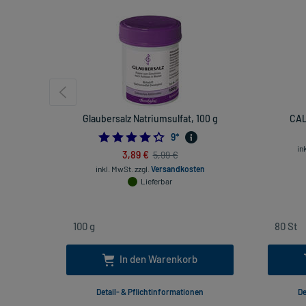
Glaubersalz Natriumsulfat, 100 g
CAL
4.333333333333333
9
*
in
3,89 €
5,99 €
inkl. MwSt.
zzgl.
Versandkosten
Lieferbar
In den Warenkorb
Detail- & Pflichtinformationen
De