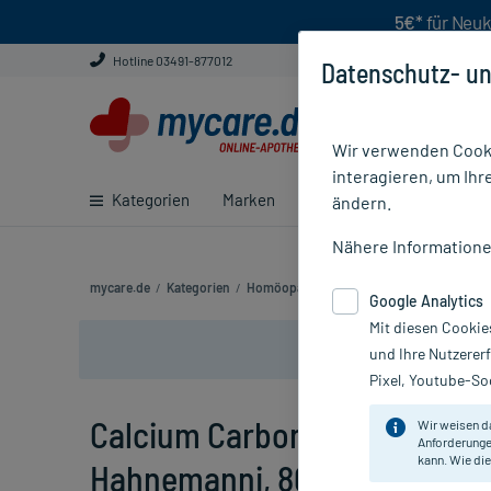
5€*
für Neuk
Hotline 03491-877012
Datenschutz- un
Wir verwenden Cooki
interagieren, um Ihr
Kategorien
Marken
Ratgeber
E-Rezept ei
ändern.
Nähere Information
mycare.de
/
Kategorien
/
Homöopathie
/
Einzelmittel
/
Calcium Ca
Google Analytics
Mit diesen Cookie
und Ihre Nutzerer
Pixel, Youtube-Soc
Calcium Carbonicum D 6 Tabl
Wir weisen d
Anforderunge
kann. Wie die
Hahnemanni, 80 St