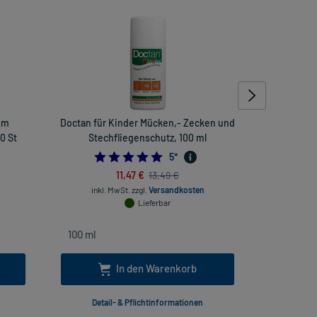
ium
Doctan für Kinder Mücken,- Zecken und
Bite A
0 St
Stechfliegenschutz, 100 ml
4.8
5
*
11,47 €
13,49 €
inkl
inkl. MwSt.
zzgl.
Versandkosten
Lieferbar
In den Warenkorb
Detail- & Pflichtinformationen
Deta