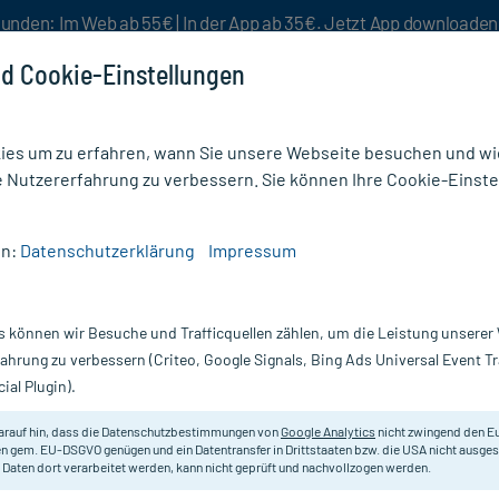
unden: Im Web ab 55€ | In der App ab 35€. Jetzt App downloade
d Cookie-Einstellungen
es um zu erfahren, wann Sie unsere Webseite besuchen und wie
e Nutzererfahrung zu verbessern. Sie können Ihre Cookie-Einste
nlösen
Rezeptur
Aktion %
en:
Datenschutzerklärung
Impressum
rbonicum D 6 Tabletten Hahnemanni
s können wir Besuche und Trafficquellen zählen, um die Leistung unsere
Nur für kurze Zeit:
Gratis-Versand* ab 19€ Mindestbestellwert!
fahrung zu verbessern (Criteo, Google Signals, Bing Ads Universal Event 
ial Plugin).
etten
DHU - Einzelmittel
arauf hin, dass die Datenschutzbestimmungen von
Google Analytics
nicht zwingend den E
n gem. EU-DSGVO genügen und ein Datentransfer in Drittstaaten bzw. die USA nicht ausg
 Daten dort verarbeitet werden, kann nicht geprüft und nachvollzogen werden.
Homöopathisches Arzneimittel.