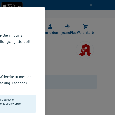
n
E-Rezept App
Anmelden
mycarePlus
Warenkorb
 Sie mit uns
llungen jederzeit
r Webseite zu messen
Tracking, Facebook
uropäischen
eschlossen werden