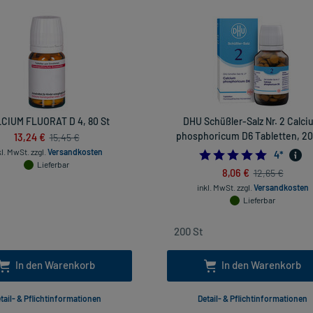
CIUM FLUORAT D 4, 80 St
DHU Schüßler-Salz Nr. 2 Calc
13,24 €
phosphoricum D6 Tabletten, 20
15,45 €
kl. MwSt.
zzgl.
Versandkosten
5.0
4
*
Lieferbar
8,06 €
12,65 €
inkl. MwSt.
zzgl.
Versandkosten
Lieferbar
In den Warenkorb
In den Warenkorb
tail- & Pflichtinformationen
Detail- & Pflichtinformationen