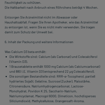
Feuchtigkeit zu schützen.
Die Haltbarkeit nach Anbruch eines Röhrchens beträgt 4 Wochen.
Entsorgen Sie Arzneimittel nicht im Abwasser oder
Haushaltsabfall. Fragen Sie Ihren Apotheker, wie das Arzneimittel
zu entsorgen ist, wenn Sie es nicht mehr verwenden. Sie tragen
damit zum Schutz der Umwelt bei.
6. Inhalt der Packung und weitere Informationen
Was Calcium D3 beta enthält:
Die Wirkstoffe sind: Calcium (als Carbonat) und Colecalciferol
(Vitamin D3).
1 Brausetablette enthält 1000 mg Calcium (als Calciumcarbonat)
und 880 I.E. Vitamin D3 (entsprechend 22 µg Colecalciferol).
Die sonstigen Bestandteile sind: RRR-α-Tocopherol, partiell
hydriertes Sojaöl, Gelatine, Sucrose (Zucker), Maisstärke,
Citronensäure, Natriumhydrogencarbonat, Lactose-
Monohydrat, Povidon K 25, Saccharin-Natrium,
Natriumcyclamat, Macrogol 6000, Dimeticon, hochdisperses
Siliciumdioxid, Methylcellulose, Orangensaft-Aroma.