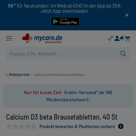
5€*
für Neukunden: Im Web ab 55€ | In der App ab 35€.
Jetzt App downloaden
Osteoporose
/
Calcium D3 beta Brausetabletten
Nur für kurze Zeit:
Gratis-Versand* ab 19€
Mindestbestellwert!
Calcium D3 beta Brausetabletten, 40 St
Produkt bewerten & PlusHerzen sichern