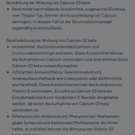
Verstärkung der Wirkung von Calcium D3 beta:
Bestimmte harntreibende Arzneimittel, sogenannte Diuretika
vom Thiazid-Typ, können die Ausscheidung von Calcium
verringern. In diesem Fall ist der Serumcalciumspiegel
regelmäßig zu kontrollieren.
Abschwächung der Wirkung von Calcium D3 beta:
Arzneimittel, die Corticosteroide (Cortison und
Cortisonabkömmlinge) enthalten. Diese Arzneimittel können
die Aufnahme von Calcium vermindern und eine erhöhte Dosis
Calcium D3 beta notwendig machen.
Orlistat (ein Arzneimittel zur Gewichtsreduktion),
Ionenaustauscherharze wie Colestyramin oder Abführmittel
wie Paraffinöl. Diese Arzneimittel können die Aufnahme von
Vitamin D vermindern. Es sollte zu Calcium D3 beta ein
Einnahmeabstand von mindestens 2 Stunden eingehalten
werden, da sonst die Aufnahme von Calcium D3 beta
vermindert ist.
Rifampicin (ein Antibiotikum), Phenytoin (ein Medikament
gegen Epilepsie) und Barbiturate (Medikamente, die Ihnen
helfen, zu schlafen) können die Wirkung von Vitamin D3