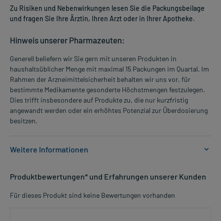
Zu Risiken und Nebenwirkungen lesen Sie die Packungsbeilage
und fragen Sie Ihre Ärztin, Ihren Arzt oder in Ihrer Apotheke.
Hinweis unserer Pharmazeuten:
Generell beliefern wir Sie gern mit unseren Produkten in
haushaltsüblicher Menge mit maximal 15 Packungen im Quartal. Im
Rahmen der Arzneimittelsicherheit behalten wir uns vor, für
bestimmte Medikamente gesonderte Höchstmengen festzulegen.
Dies trifft insbesondere auf Produkte zu, die nur kurzfristig
angewandt werden oder ein erhöhtes Potenzial zur Überdosierung
besitzen.
Weitere Informationen
Anwendungsgebiete:
Produktbewertungen* und Erfahrungen unserer Kunden
- Nachgewiesener Calcium- und Vitamin D3-Mangel
- Calcium- und Vitamin D3-Mangel
Für dieses Produkt sind keine Bewertungen vorhanden
- Unterstützende Behandlung der Osteoporose