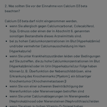
2. Was sollten Sie vor der Einnahme von Calcium D3 beta
beachten?
Calcium D3 beta darf nicht eingenommen werden,
wenn Sie allergisch gegen Calciumcarbonat, Colecalciferol,
Soja, Erdnuss oder einen der in Abschnitt 6. genannten
sonstigen Bestandteile dieses Arzneimittels sind.
bei zu hohen Calciumkonzentrationen im Blut (Hyperkalzämie)
und/oder vermehrter Calciumausscheidung im Harn
(Hyperkalzurie)
wenn Sie unter Krankheitszuständen leiden oder Bedingungen
auf Sie zutreffen, die zu hohe Calciumkonzentrationen im Blut
(Hyperkalzämie) oder im Urin (Hyperkalzurie) zur Folge haben
können (z. B. Überfunktion der Nebenschilddrüsen, eine
Erkrankung des Knochenmarks [Myelom], ein bösartiger
Knochentumor [Knochenmetastasen])
wenn Sie von einer schweren Beeinträchtigung der
Nierenfunktion oder Nierenversagen betroffen sind
wenn Sie unter Calciumablagerungen im Nierengewebe
(Nephrokalzinose) oder Nierensteinen (Nephrolithiasis) leiden
wenn Sie einen zu hohen Vitamin-D-Spiegel haben