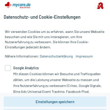
Apotheker.
Für die Information an dieser Stelle werden vor allem
Datenschutz- und Cookie-Einstellungen
Nebenwirkungen berücksichtigt, die bei mindestens einem von
1.000 behandelten Patienten auftreten.
Wir verwenden Cookies um zu erfahren, wann Sie unsere Webseite
besuchen und wie Sie mit uns interagieren, um Ihre
Zusammensetzung:
Nutzererfahrung zu verbessern. Sie können Ihre Cookie-
Alle Preise gelten inkl. MwSt., ggf. zzgl. Versandkosten
Einstellungen jederzeit ändern.
Informationen auf dieser Website werden ausschließlich für
Wirkstoff
Calciumcarbonat
2500 mg
informative Zwecke zur Verfügung gestellt. Sie ersetzen keinesfalls
Wirkstoff
Calcium-Ion
1001,08 mg
Nähere Informationen:
Datenschutzerklärung
Impressum
die Untersuchung und Behandlung durch einen Arzt. Bitte
Wirkstoff
Colecalciferol
0,022 mg
beachten Sie, dass hierdurch weder Diagnosen gestellt noch
880 Internationale
Google Analytics
Wirkstoff
Colecalciferol
Therapien eingeleitet werden können. | Diese Webseite benutzt
Einheiten
Mit diesen Cookies können wir Besuche und Trafficquellen
Google Analytics. Lesen Sie bitte dazu die wichtigen Hinweise in
Hilfsstoff
(
R
,
R
,
R
)-?-Tocopherol
+
unserer Datenschutzerklärung. Für den Widerruf einer Bestellung
zählen, um die Leistung unserer Webseite zu messen und
Hilfsstoff
Sojaöl, partiell hydriert
0,7 mg
nutzen Sie das Formular:
Ihre Nutzererfahrung zu verbessern (Criteo, Google Signals,
Hilfsstoff
Gelatine
+
Bing Ads Universal Event Tracking, Facebook Pixel,
Hilfsstoff
Saccharose
3,7 mg
Vertrag widerrufen
Youtube-Social Plugin).
Hilfsstoff
Maisstärke
+
Einstellungen speichern
Hilfsstoff
Citronensäure
+
Wir weisen darauf hin, dass die