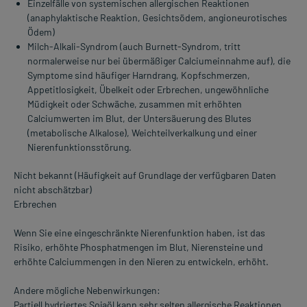
Einzelfälle von systemischen allergischen Reaktionen
(anaphylaktische Reaktion, Gesichtsödem, angioneurotisches
Ödem)
Milch-Alkali-Syndrom (auch Burnett-Syndrom, tritt
normalerweise nur bei übermäßiger Calciumeinnahme auf), die
Symptome sind häufiger Harndrang, Kopfschmerzen,
Appetitlosigkeit, Übelkeit oder Erbrechen, ungewöhnliche
Müdigkeit oder Schwäche, zusammen mit erhöhten
Calciumwerten im Blut, der Untersäuerung des Blutes
(metabolische Alkalose), Weichteilverkalkung und einer
Nierenfunktionsstörung.
Nicht bekannt (Häufigkeit auf Grundlage der verfügbaren Daten
nicht abschätzbar)
Erbrechen
Wenn Sie eine eingeschränkte Nierenfunktion haben, ist das
Risiko, erhöhte Phosphatmengen im Blut, Nierensteine und
erhöhte Calciummengen in den Nieren zu entwickeln, erhöht.
Andere mögliche Nebenwirkungen:
Partiell hydriertes Sojaöl kann sehr selten allergische Reaktionen