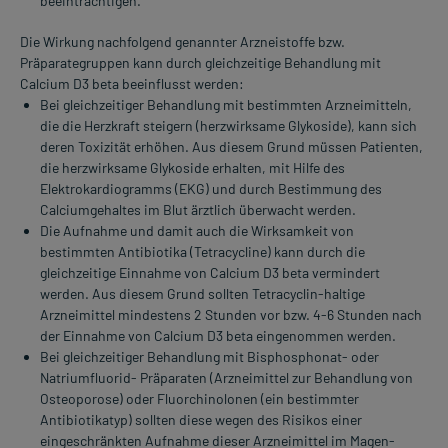
beeinträchtigen.
Die Wirkung nachfolgend genannter Arzneistoffe bzw.
Präparategruppen kann durch gleichzeitige Behandlung mit
Calcium D3 beta beeinflusst werden:
Bei gleichzeitiger Behandlung mit bestimmten Arzneimitteln,
die die Herzkraft steigern (herzwirksame Glykoside), kann sich
deren Toxizität erhöhen. Aus diesem Grund müssen Patienten,
die herzwirksame Glykoside erhalten, mit Hilfe des
Elektrokardiogramms (EKG) und durch Bestimmung des
Calciumgehaltes im Blut ärztlich überwacht werden.
Die Aufnahme und damit auch die Wirksamkeit von
bestimmten Antibiotika (Tetracycline) kann durch die
gleichzeitige Einnahme von Calcium D3 beta vermindert
werden. Aus diesem Grund sollten Tetracyclin-haltige
Arzneimittel mindestens 2 Stunden vor bzw. 4-6 Stunden nach
der Einnahme von Calcium D3 beta eingenommen werden.
Bei gleichzeitiger Behandlung mit Bisphosphonat- oder
Natriumfluorid- Präparaten (Arzneimittel zur Behandlung von
Osteoporose) oder Fluorchinolonen (ein bestimmter
Antibiotikatyp) sollten diese wegen des Risikos einer
eingeschränkten Aufnahme dieser Arzneimittel im Magen-