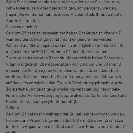
Wenn Sie schwanger sind oder stillen, oder wenn Sie vermuten,
schwanger zu sein oder beabsichtigen, schwanger zu werden,
fragen Sie vor der Einnahme dieses Arzneimittels Ihren Arzt oder
Apotheker um Rat.
Schwangerschaft:
Calcium D3 beta sollte wegen der hohen Dosierung an Vitamin D
während der Schwangerschaft nicht eingenommen werden.
Während der Schwangerschaft sollte die tägliche Einnahme 1.500
mg Calcium und 600 I.E. Vitamin D3 nicht überschreiten.
Tierstudien haben eine Reproduktionstoxizität hoher Dosen von
Vitamin D gezeigt. Überdosierungen von Calcium und Vitamin D
müssen bei Schwangeren vermieden werden, da ein dauerhaft
erhöhter Calciumspiegel im Blut mit unerwünschten Wirkungen
auf den sich entwickelnden Fötus in Verbindung gebracht wurde
(körperliche und geistige Entwicklungsverzögerung, besondere
Formen der Aortenverengung [supravalvulärer Aortenstenose] und
Netzhauterkrankungen [Retinopathie]).
Stillzeit:
Calcium D3 beta kann während der Stillzeit eingenommen werden.
Calcium und Vitamin D gehen in die Muttermilch über. Dies ist zu
berücksichtigen, wenn das Kind zusätzliche Gaben von Vitamin D
erhält.