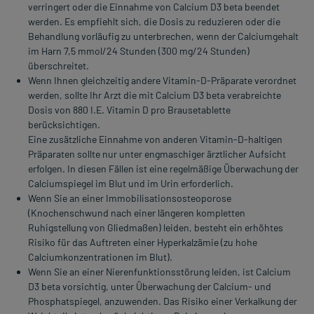
verringert oder die Einnahme von Calcium D3 beta beendet
werden. Es empfiehlt sich, die Dosis zu reduzieren oder die
Behandlung vorläufig zu unterbrechen, wenn der Calciumgehalt
im Harn 7,5 mmol/24 Stunden (300 mg/24 Stunden)
überschreitet.
Wenn Ihnen gleichzeitig andere Vitamin-D-Präparate verordnet
werden, sollte Ihr Arzt die mit Calcium D3 beta verabreichte
Dosis von 880 I.E. Vitamin D pro Brausetablette
berücksichtigen.
Eine zusätzliche Einnahme von anderen Vitamin-D-haltigen
Präparaten sollte nur unter engmaschiger ärztlicher Aufsicht
erfolgen. In diesen Fällen ist eine regelmäßige Überwachung der
Calciumspiegel im Blut und im Urin erforderlich.
Wenn Sie an einer Immobilisationsosteoporose
(Knochenschwund nach einer längeren kompletten
Ruhigstellung von Gliedmaßen) leiden, besteht ein erhöhtes
Risiko für das Auftreten einer Hyperkalzämie (zu hohe
Calciumkonzentrationen im Blut).
Wenn Sie an einer Nierenfunktionsstörung leiden, ist Calcium
D3 beta vorsichtig, unter Überwachung der Calcium- und
Phosphatspiegel, anzuwenden. Das Risiko einer Verkalkung der