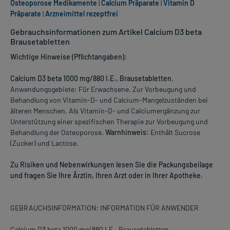
Osteoporose Medikamente
|
Calcium Präparate
|
Vitamin D
Präparate
|
Arzneimittel rezeptfrei
Gebrauchsinformationen zum Artikel Calcium D3 beta
Brausetabletten
Wichtige Hinweise (Pflichtangaben):
Calcium D3 beta 1000 mg/880 I.E., Brausetabletten
.
Anwendungsgebiete: Für Erwachsene. Zur Vorbeugung und
Behandlung von Vitamin-D- und Calcium-Mangelzuständen bei
älteren Menschen. Als Vitamin-D- und Calciumergänzung zur
Unterstützung einer spezifischen Therapie zur Vorbeugung und
Behandlung der Osteoporose.
Warnhinweis:
Enthält Sucrose
(Zucker) und Lactose.
Zu Risiken und Nebenwirkungen lesen Sie die Packungsbeilage
und fragen Sie Ihre Ärztin, Ihren Arzt oder in Ihrer Apotheke.
GEBRAUCHSINFORMATION: INFORMATION FÜR ANWENDER
Calcium D3 beta 1000 mg/880 I.E., Brausetabletten