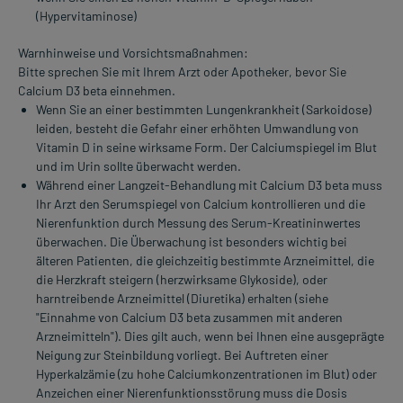
(Hypervitaminose)
Warnhinweise und Vorsichtsmaßnahmen:
Bitte sprechen Sie mit Ihrem Arzt oder Apotheker, bevor Sie
Calcium D3 beta einnehmen.
Wenn Sie an einer bestimmten Lungenkrankheit (Sarkoidose)
leiden, besteht die Gefahr einer erhöhten Umwandlung von
Vitamin D in seine wirksame Form. Der Calciumspiegel im Blut
und im Urin sollte überwacht werden.
Während einer Langzeit-Behandlung mit Calcium D3 beta muss
Ihr Arzt den Serumspiegel von Calcium kontrollieren und die
Nierenfunktion durch Messung des Serum-Kreatininwertes
überwachen. Die Überwachung ist besonders wichtig bei
älteren Patienten, die gleichzeitig bestimmte Arzneimittel, die
die Herzkraft steigern (herzwirksame Glykoside), oder
harntreibende Arzneimittel (Diuretika) erhalten (siehe
"Einnahme von Calcium D3 beta zusammen mit anderen
Arzneimitteln"). Dies gilt auch, wenn bei Ihnen eine ausgeprägte
Neigung zur Steinbildung vorliegt. Bei Auftreten einer
Hyperkalzämie (zu hohe Calciumkonzentrationen im Blut) oder
Anzeichen einer Nierenfunktionsstörung muss die Dosis