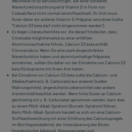
Weichteile ist zu berücksichtigen. Bei einer schweren
Nierenfunktionsstörung wird Vitamin D in Form von
Colecalciferol nicht normal verstoffwechselt. Ihr Arzt muss
Ihnen daher ein anderes Vitamin-D-Präparat verordnen (siehe
"Calcium D3 beta darf nicht eingenommen werden").
Es liegen Literaturberichte vor, die darauf hindeuten, dass
Citratsalze möglicherweise zu einer erhöhten
Aluminiumaufnahme führen. Calcium D3 beta enthält
Citronensäure. Wenn Sie eine stark eingeschränkte
Nierenfunktion haben und aluminiumhaltige Präparate
einnehmen, sollten Sie daher vor der Einnahme von Calcium D3
beta Rücksprache mit Ihrem Arzt halten.
Bei Einnahme von Calcium D3 beta sollte die Calcium- und
Alkaliaufnahme (z. B. Carbonate) aus anderen Quellen
(Nahrungsmittel, angereicherte Lebensmittel oder andere
Arzneimittel) beachtet werden. Wenn hohe Dosen an Calcium
gleichzeitig mit z. B. Carbonaten genommen werden, kann dies
zu einem Milch-Alkali-Syndrom (Burnett-Syndrom) führen.
Beim Milch-Alkali-Syndrom handelt es sich um eine Calcium-
Stoffwechselstörung mit einer Erhöhung des Calciumspiegels
im Blut (Hyperkalzämie), der Untersäuerung des Blutes
(metabolischer Alkalose), Nierenversagen und