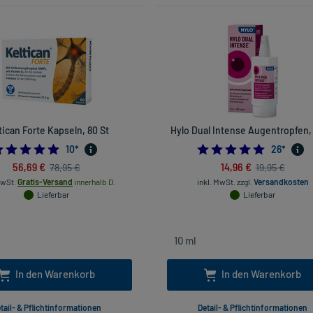
tican Forte Kapseln, 80 St
Hylo Dual Intense Augentropfen, 
4.9
4.807692
10
*
26
*
56,69 €
14,96 €
78,95 €
19,95 €
MwSt.
Gratis-Versand
innerhalb D.
inkl. MwSt.
zzgl.
Versandkosten
Lieferbar
Lieferbar
In den Warenkorb
In den Warenkorb
tail- & Pflichtinformationen
Detail- & Pflichtinformationen