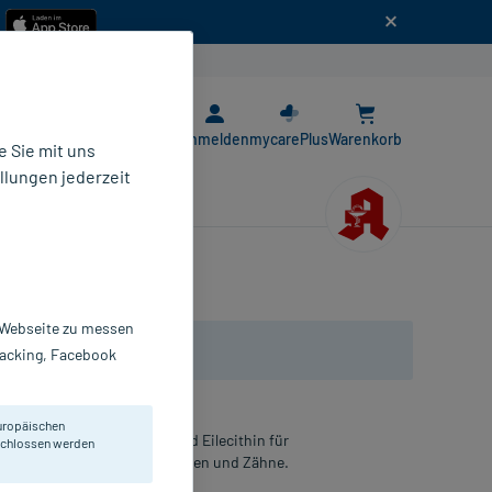
n
E-Rezept App
Anmelden
mycarePlus
Warenkorb
 Sie mit uns
llungen jederzeit
r Webseite zu messen
Tracking, Facebook
uropäischen
ium in organischer Form und Eilecithin für
eschlossen werden
stoffwechsel, Muskeln, Knochen und Zähne.