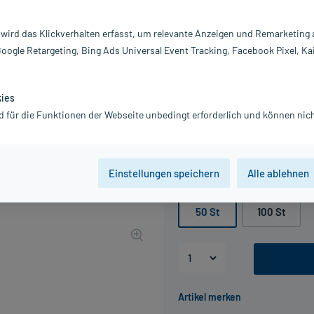
Darreichung:
Ta
Inhalt:
50
 wird das Klickverhalten erfasst, um relevante Anzeigen und Remarketing
PZN:
20
Google Retargeting, Bing Ads Universal Event Tracking, Facebook Pixel, Ka
Hersteller:
K
Information:
kies
10,91 €
d für die Funktionen der Webseite unbedingt erforderlich und können nich
110
PlusHerzen sa
inkl. MwSt.
zzgl.
Versandkosten
Einstellungen speichern
Alle ablehnen
Packungseinheit
50 St
100 St