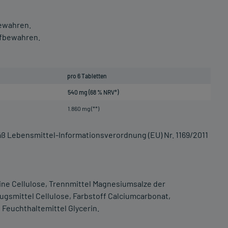
bewahren.
aufbewahren.
pro 6 Tabletten
540 mg (68 % NRV*)
1.860 mg (**)
ß Lebensmittel-Informationsverordnung (EU) Nr. 1169/2011
alline Cellulose, Trennmittel Magnesiumsalze der
zugsmittel Cellulose, Farbstoff Calciumcarbonat,
 Feuchthaltemittel Glycerin.