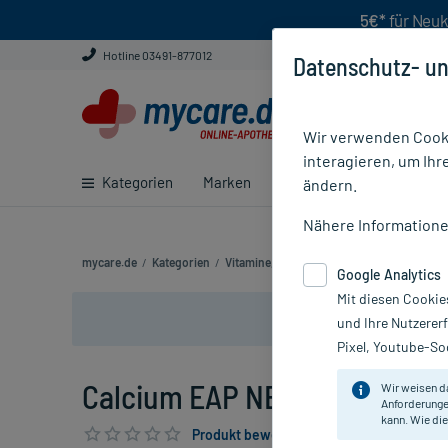
5€*
für Neuk
Hotline 03491-877012
Datenschutz- un
Wir verwenden Cooki
interagieren, um Ihr
Kategorien
Marken
Ratgeber
E-Rezept ei
ändern.
Nähere Information
mycare.de
/
Kategorien
/
Vitamine, Mineralien & Enzyme
/
Calcium
Google Analytics
Mit diesen Cookie
und Ihre Nutzerer
Pixel, Youtube-Soc
Calcium EAP NE Tabletten, 50
Wir weisen d
Anforderunge
kann. Wie die
Produkt bewerten & PlusHerzen sichern