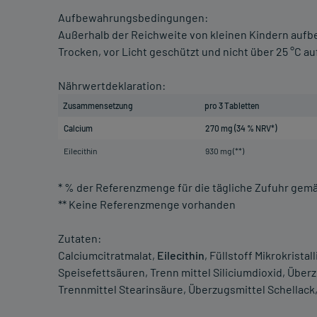
Aufbewahrungsbedingungen:
Außerhalb der Reichweite von kleinen Kindern auf
Trocken, vor Licht geschützt und nicht über 25 °C 
Nährwertdeklaration:
Zusammensetzung
pro 3 Tabletten
Calcium
270 mg (34 % NRV*)
Eilecithin
930 mg (**)
* % der Referenzmenge für die tägliche Zufuhr gemä
** Keine Referenzmenge vorhanden
Zutaten:
Calciumcitratmalat,
Eilecithin
, Füllstoff Mikrokrist
Speisefettsäuren, Trenn mittel Siliciumdioxid, Über
Trennmittel Stearinsäure, Überzugsmittel Schellack,