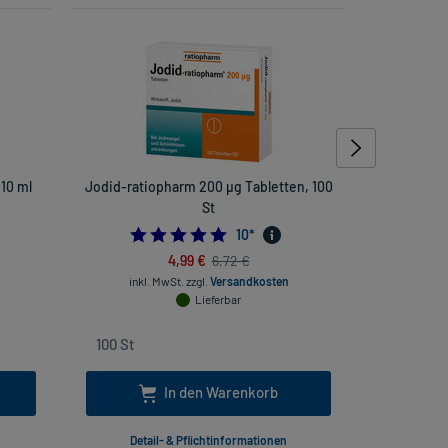
10 ml
Jodid-ratiopharm 200 µg Tabletten, 100
Magnesiu
St
3076923075
4.9
10
*
4,99 €
6,72 €
inkl
inkl. MwSt.
zzgl.
Versandkosten
Lieferbar
In den Warenkorb
Detail- & Pflichtinformationen
Deta