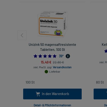
Unizink 50 magensaftresistente
Kel
Tabletten, 100 St
5.0
39
*
15,49 €
22,80 €
inkl. 
inkl. MwSt.
zzgl.
Versandkosten
Lieferbar
In den Warenkorb
Detail- & Pflichtinformationen
De