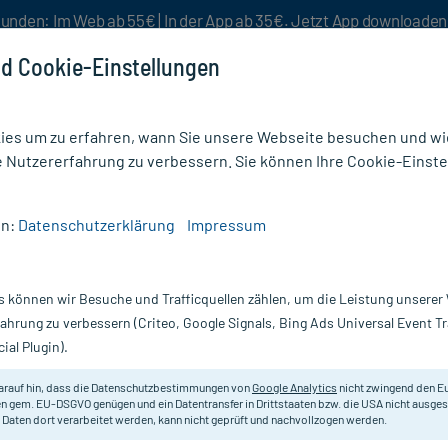
unden: Im Web ab 55€ | In der App ab 35€. Jetzt App downloade
d Cookie-Einstellungen
es um zu erfahren, wann Sie unsere Webseite besuchen und wie
e Nutzererfahrung zu verbessern. Sie können Ihre Cookie-Einste
nlösen
Rezeptur
Aktion %
en:
Datenschutzerklärung
Impressum
/
Calcium EAP NE Tabletten
s können wir Besuche und Trafficquellen zählen, um die Leistung unsere
Nur für kurze Zeit:
Gratis-Versand* ab 19€ Mindestbestellwert!
fahrung zu verbessern (Criteo, Google Signals, Bing Ads Universal Event 
ial Plugin).
 St
arauf hin, dass die Datenschutzbestimmungen von
Google Analytics
nicht zwingend den E
Nahrungsergänzungsmittel mit Calc
n gem. EU-DSGVO genügen und ein Datentransfer in Drittstaaten bzw. die USA nicht ausg
 Daten dort verarbeitet werden, kann nicht geprüft und nachvollzogen werden.
Nervensignalübertragung, Energie