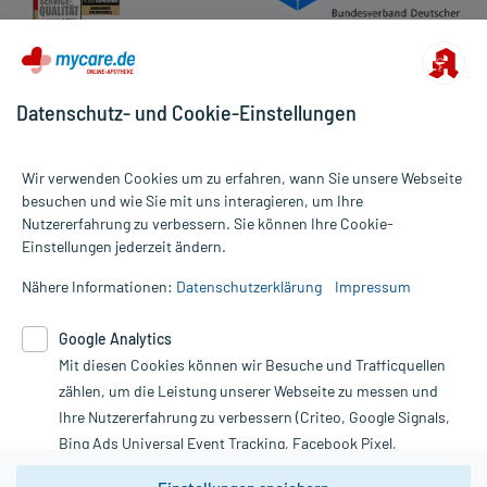
Datenschutz- und Cookie-Einstellungen
Wir verwenden Cookies um zu erfahren, wann Sie unsere Webseite
besuchen und wie Sie mit uns interagieren, um Ihre
Nutzererfahrung zu verbessern. Sie können Ihre Cookie-
Alle Preise gelten inkl. MwSt., ggf. zzgl. Versandkosten
Einstellungen jederzeit ändern.
Informationen auf dieser Website werden ausschließlich für
informative Zwecke zur Verfügung gestellt. Sie ersetzen keinesfalls
Nähere Informationen:
Datenschutzerklärung
Impressum
die Untersuchung und Behandlung durch einen Arzt. Bitte
beachten Sie, dass hierdurch weder Diagnosen gestellt noch
Google Analytics
Therapien eingeleitet werden können. | Diese Webseite benutzt
Mit diesen Cookies können wir Besuche und Trafficquellen
Google Analytics. Lesen Sie bitte dazu die wichtigen Hinweise in
unserer Datenschutzerklärung. Für den Widerruf einer Bestellung
zählen, um die Leistung unserer Webseite zu messen und
nutzen Sie das Formular:
Ihre Nutzererfahrung zu verbessern (Criteo, Google Signals,
Bing Ads Universal Event Tracking, Facebook Pixel,
Vertrag widerrufen
Youtube-Social Plugin).