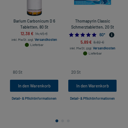
Barium Carbonicum D 6
Thomapyrin Classic
Tabletten, 80 St
Schmerztabletten, 20 St
12,38 €
14,45 €
4.7333333333333
60
*
inkl. MwSt.
zzgl.
Versandkosten
5,89 €
8,82 €
Lieferbar
inkl. MwSt.
zzgl.
Versandkosten
Lieferbar
In den Warenkorb
In den Warenkorb
Detail- & Pflichtinformationen
Detail- & Pflichtinformationen