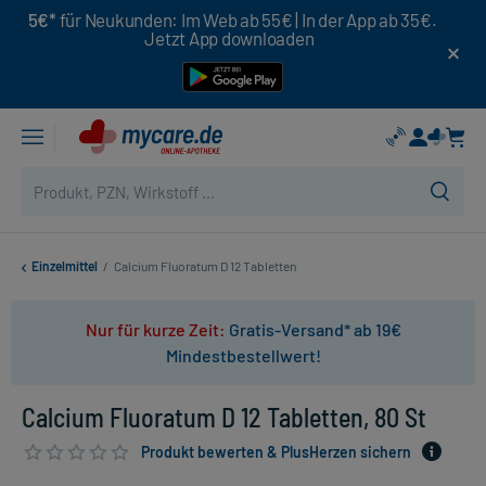
5€*
für Neukunden: Im Web ab 55€ | In der App ab 35€.
Jetzt App downloaden
Einzelmittel
/
Calcium Fluoratum D 12 Tabletten
Nur für kurze Zeit:
Gratis-Versand* ab 19€
Mindestbestellwert!
Calcium Fluoratum D 12 Tabletten, 80 St
Produkt bewerten & PlusHerzen sichern