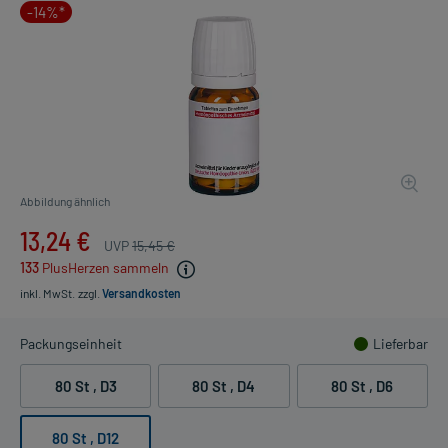
-14%*
Abbildung ähnlich
13,24 €
UVP
15,45 €
133
PlusHerzen sammeln
inkl. MwSt.
zzgl.
Versandkosten
Packungseinheit
Lieferbar
80 St
, D3
80 St
, D4
80 St
, D6
80 St
, D12