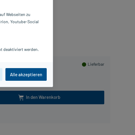
10 ml
0079898
 auf Webseiten zu
ALA Heilmittel GmbH
irion, Youtube-Social
ammeln
t deaktiviert werden.
Lieferbar
Alle akzeptieren
In den Warenkorb