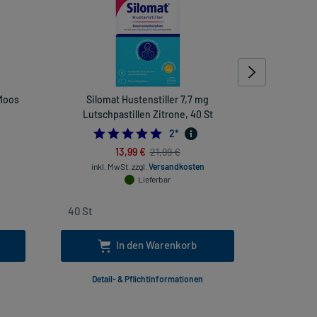
 Moos
Silomat Hustenstiller 7,7 mg
Stilaxx Hus
Lutschpastillen Zitrone, 40 St
5.0
2
*
13,99 €
21,99 €
inkl. MwSt.
zzgl.
Versandkosten
inkl
Lieferbar
In den Warenkorb
Detail- & Pflichtinformationen
Deta