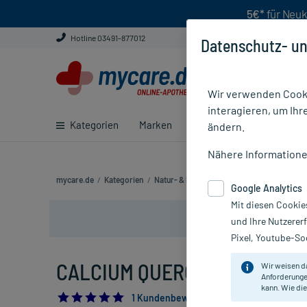
5€*
für Neuk
Hotline 03491-877012
Datenschutz- un
Wir verwenden Cooki
interagieren, um Ihr
Kategorien
Marken
Ratgeber
E-Rezept ei
ändern.
Nähere Information
mycare.de
/
Kategorien
/
Natur- & Pflanzenheilkunde
/
Anthroposo
Google Analytics
Mit diesen Cookie
und Ihre Nutzerer
Pixel, Youtube-Soc
CALCIUM QUERCUS INJECT 10,
Wir weisen d
Anforderunge
kann. Wie die
5.0
1 Kundenbewertung*