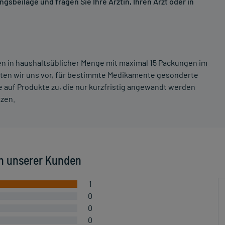
sbeilage und fragen Sie Ihre Ärztin, Ihren Arzt oder in
ten in haushaltsüblicher Menge mit maximal 15 Packungen im
lten wir uns vor, für bestimmte Medikamente gesonderte
 auf Produkte zu, die nur kurzfristig angewandt werden
tzen.
n unserer Kunden
1
0
0
0