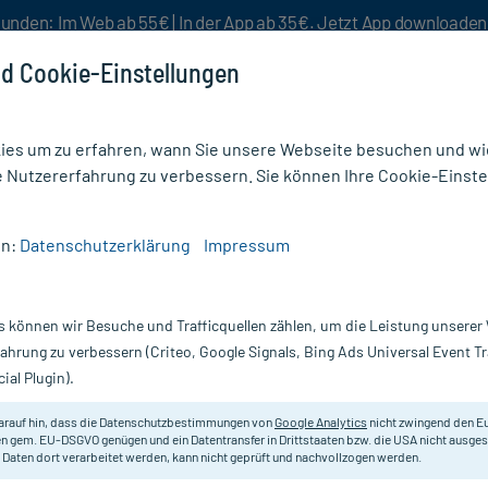
unden: Im Web ab 55€ | In der App ab 35€. Jetzt App downloade
d Cookie-Einstellungen
es um zu erfahren, wann Sie unsere Webseite besuchen und wie
e Nutzererfahrung zu verbessern. Sie können Ihre Cookie-Einste
nlösen
Rezeptur
Aktion %
en:
Datenschutzerklärung
Impressum
phie
/
CALCIUM QUERCUS INJECT 10
s können wir Besuche und Trafficquellen zählen, um die Leistung unsere
Nur für kurze Zeit:
Gratis-Versand* ab 19€ Mindestbestellwert!
fahrung zu verbessern (Criteo, Google Signals, Bing Ads Universal Event 
ial Plugin).
 5X10 ml
arauf hin, dass die Datenschutzbestimmungen von
Google Analytics
nicht zwingend den E
Homöopathisches Arzneimittel.
n gem. EU-DSGVO genügen und ein Datentransfer in Drittstaaten bzw. die USA nicht ausg
 Daten dort verarbeitet werden, kann nicht geprüft und nachvollzogen werden.
Darreichung:
A