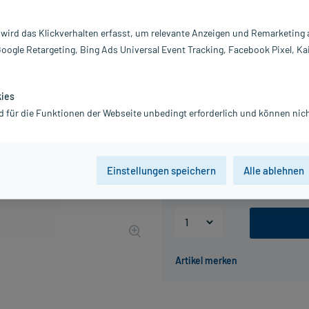
Inhalt:
5X
PZN:
0
 wird das Klickverhalten erfasst, um relevante Anzeigen und Remarketing
Hersteller:
W
Google Retargeting, Bing Ads Universal Event Tracking, Facebook Pixel, Ka
35,57 €
356
PlusHerzen s
inkl. MwSt.
Gratis-Versand
innerhalb D.
kies
Grundpreis: 711,40 € / l
d für die Funktionen der Webseite unbedingt erforderlich und können nich
Packungseinheit
Einstellungen speichern
Alle ablehnen
50 ml
200 ml