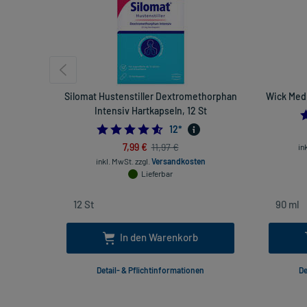
Silomat Hustenstiller Dextromethorphan
Wick Medi
Intensiv Hartkapseln, 12 St
4.583333333333333
12
*
7,99 €
11,97 €
in
inkl. MwSt.
zzgl.
Versandkosten
Lieferbar
In den Warenkorb
Detail- & Pflichtinformationen
De