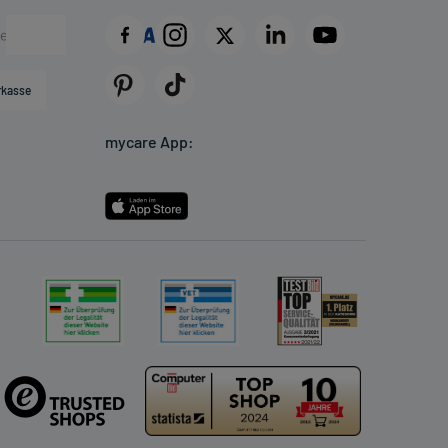
rkasse
mycare App: