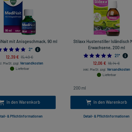
Nait mit Anisgeschmack, 90 ml
Stilaxx Hustenstiller Isländisch
Erwachsene, 200 ml
5.0
2
*
5.0
21
*
12,39 €
15,49 €
12,06 €
18,14 €
kl. MwSt.
zzgl.
Versandkosten
Lieferbar
inkl. MwSt.
zzgl.
Versandkosten
Lieferbar
In den Warenkorb
In den Warenkorb
tail- & Pflichtinformationen
Detail- & Pflichtinformationen