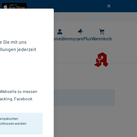
n
E-Rezept App
Anmelden
mycarePlus
Warenkorb
 Sie mit uns
llungen jederzeit
r Webseite zu messen
Tracking, Facebook
uropäischen
eschlossen werden
mpullen