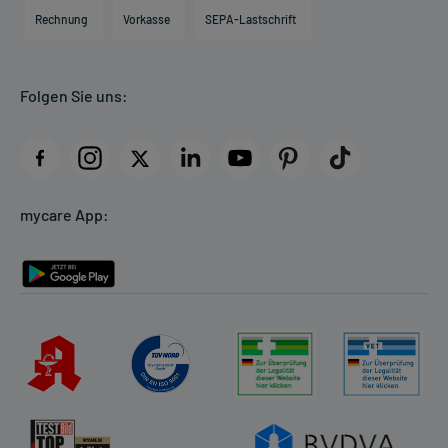
Engagement
Direktabrechnung PKV
Rechnung
Vorkasse
SEPA-Lastschrift
Partner
Apotheke vor Ort
Kundenbewertungen
Folgen Sie uns:
AGB
Impressum
Datenschutz
Cookie-Einstellungen
mycare App:
Rückgabe/Widerruf
Barrierefreiheitserklärung