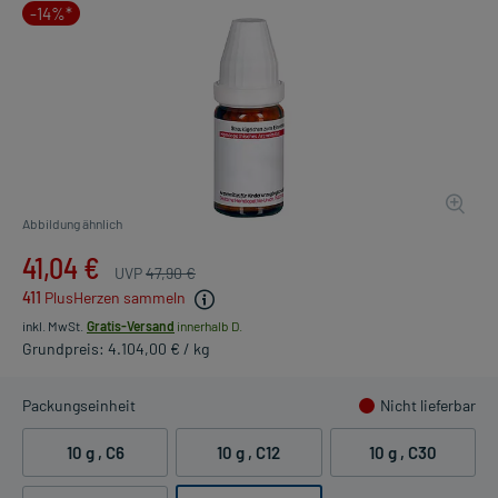
-14%*
Abbildung ähnlich
41,04 €
UVP
47,90 €
411
PlusHerzen sammeln
inkl. MwSt.
Gratis-Versand
innerhalb D.
Grundpreis: 4.104,00 € / kg
Packungseinheit
Nicht lieferbar
10 g
, C6
10 g
, C12
10 g
, C30