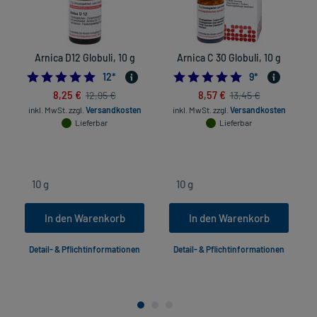
Arnica D12 Globuli, 10 g
Arnica C 30 Globuli, 10 g
5.0
4.8888888888888
12
*
9
*
8,25 €
8,57 €
12,95 €
13,45 €
inkl. MwSt.
zzgl.
Versandkosten
inkl. MwSt.
zzgl.
Versandkosten
Lieferbar
Lieferbar
In den Warenkorb
In den Warenkorb
Detail- & Pflichtinformationen
Detail- & Pflichtinformationen