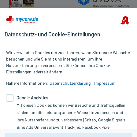
Datenschutz- und Cookie-Einstellungen
Wir verwenden Cookies um zu erfahren, wann Sie unsere Webseite
besuchen und wie Sie mit uns interagieren, um Ihre
Nutzererfahrung zu verbessern. Sie können Ihre Cookie-
Alle Preise gelten inkl. MwSt., ggf. zzgl. Versandkosten
Einstellungen jederzeit ändern.
Informationen auf dieser Website werden ausschließlich für
informative Zwecke zur Verfügung gestellt. Sie ersetzen keinesfalls
Nähere Informationen:
Datenschutzerklärung
Impressum
die Untersuchung und Behandlung durch einen Arzt. Bitte
beachten Sie, dass hierdurch weder Diagnosen gestellt noch
Google Analytics
Therapien eingeleitet werden können. | Diese Webseite benutzt
Mit diesen Cookies können wir Besuche und Trafficquellen
Google Analytics. Lesen Sie bitte dazu die wichtigen Hinweise in
unserer Datenschutzerklärung. Für den Widerruf einer Bestellung
zählen, um die Leistung unserer Webseite zu messen und
nutzen Sie das Formular:
Ihre Nutzererfahrung zu verbessern (Criteo, Google Signals,
Bing Ads Universal Event Tracking, Facebook Pixel,
Vertrag widerrufen
Youtube-Social Plugin).