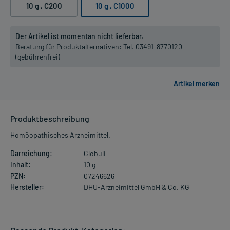
10 g
, C200
10 g
, C1000
Der Artikel ist momentan nicht lieferbar.
Beratung für Produktalternativen:
Tel. 03491-8770120
(gebührenfrei)
Produktbeschreibung
Homöopathisches Arzneimittel.
Darreichung:
Globuli
Inhalt:
10 g
PZN:
07246626
Hersteller:
DHU-Arzneimittel GmbH & Co. KG