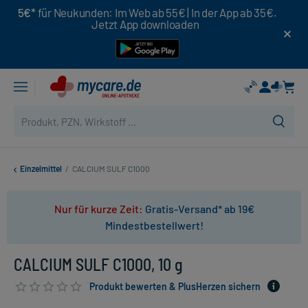
5€*
für Neukunden: Im Web ab 55€ | In der App ab 35€.
Jetzt App downloaden
Einzelmittel
/
CALCIUM SULF C1000
Nur für kurze Zeit:
Gratis-Versand* ab 19€
Mindestbestellwert!
CALCIUM SULF C1000, 10 g
Produkt bewerten & PlusHerzen sichern