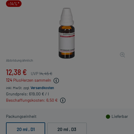
-14%*
Abbildung ähnlich
12,38 €
UVP
14,45 €
124
PlusHerzen sammeln
inkl. MwSt.
zzgl.
Versandkosten
Grundpreis: 619,00 € / l
Beschaffungskosten: 6,50 €
Packungseinheit
Lieferbar
20 ml
, D1
20 ml
, D3