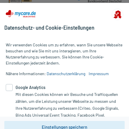
Datenschutz- und Cookie-Einstellungen
Wir verwenden Cookies um zu erfahren, wann Sie unsere Webseite
besuchen und wie Sie mit uns interagieren, um Ihre
Nutzererfahrung zu verbessern. Sie können Ihre Cookie-
Alle Preise gelten inkl. MwSt., ggf. zzgl. Versandkosten
Einstellungen jederzeit ändern.
Informationen auf dieser Website werden ausschließlich für
informative Zwecke zur Verfügung gestellt. Sie ersetzen keinesfalls
Nähere Informationen:
Datenschutzerklärung
Impressum
die Untersuchung und Behandlung durch einen Arzt. Bitte
beachten Sie, dass hierdurch weder Diagnosen gestellt noch
Google Analytics
Therapien eingeleitet werden können. | Diese Webseite benutzt
Google Analytics. Lesen Sie bitte dazu die wichtigen Hinweise in
Mit diesen Cookies können wir Besuche und Trafficquellen
unserer Datenschutzerklärung. Für den Widerruf einer Bestellung
zählen, um die Leistung unserer Webseite zu messen und
nutzen Sie das Formular:
Ihre Nutzererfahrung zu verbessern (Criteo, Google Signals,
Bing Ads Universal Event Tracking, Facebook Pixel,
Vertrag widerrufen
Youtube-Social Plugin).
Einstellungen speichern