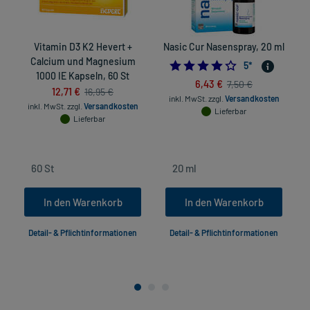
Vitamin D3 K2 Hevert +
Nasic Cur Nasenspray, 20 ml
Calcium und Magnesium
4.0
5
*
1000 IE Kapseln, 60 St
6,43 €
7,50 €
12,71 €
16,95 €
inkl. MwSt.
zzgl.
Versandkosten
inkl. MwSt.
zzgl.
Versandkosten
Lieferbar
Lieferbar
In den Warenkorb
In den Warenkorb
Detail- & Pflichtinformationen
Detail- & Pflichtinformationen