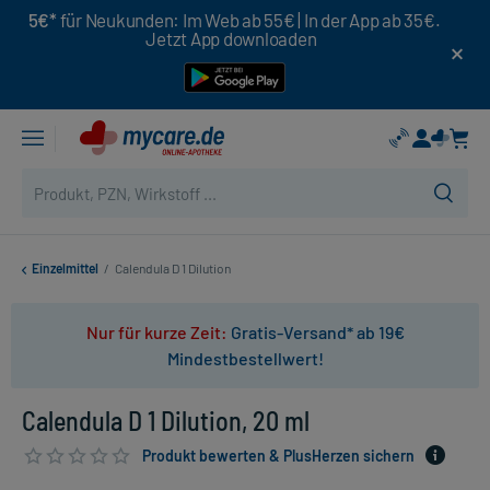
5€*
für Neukunden: Im Web ab 55€ | In der App ab 35€.
Jetzt App downloaden
Einzelmittel
/
Calendula D 1 Dilution
Nur für kurze Zeit:
Gratis-Versand* ab 19€
Mindestbestellwert!
Calendula D 1 Dilution, 20 ml
Produkt bewerten & PlusHerzen sichern