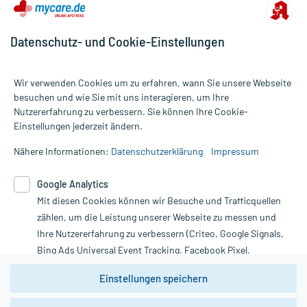
Datenschutz- und Cookie-Einstellungen
Wir verwenden Cookies um zu erfahren, wann Sie unsere Webseite
besuchen und wie Sie mit uns interagieren, um Ihre
Nutzererfahrung zu verbessern. Sie können Ihre Cookie-
Alle Preise gelten inkl. MwSt., ggf. zzgl. Versandkosten
Einstellungen jederzeit ändern.
Informationen auf dieser Website werden ausschließlich für
informative Zwecke zur Verfügung gestellt. Sie ersetzen keinesfalls
Nähere Informationen:
Datenschutzerklärung
Impressum
die Untersuchung und Behandlung durch einen Arzt. Bitte
beachten Sie, dass hierdurch weder Diagnosen gestellt noch
Google Analytics
Therapien eingeleitet werden können. | Diese Webseite benutzt
Mit diesen Cookies können wir Besuche und Trafficquellen
Google Analytics. Lesen Sie bitte dazu die wichtigen Hinweise in
unserer Datenschutzerklärung. Für den Widerruf einer Bestellung
zählen, um die Leistung unserer Webseite zu messen und
nutzen Sie das Formular:
Ihre Nutzererfahrung zu verbessern (Criteo, Google Signals,
Bing Ads Universal Event Tracking, Facebook Pixel,
Vertrag widerrufen
Youtube-Social Plugin).
Einstellungen speichern
Wir weisen darauf hin, dass die
Datenschutzbestimmungen von
Google Analytics
nicht