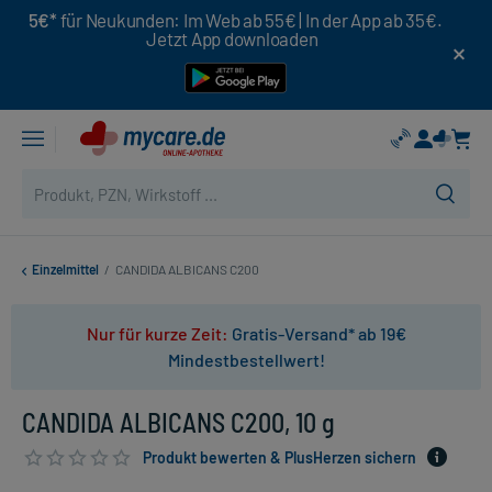
5€*
für Neukunden: Im Web ab 55€ | In der App ab 35€.
Jetzt App downloaden
Einzelmittel
/
CANDIDA ALBICANS C200
Nur für kurze Zeit:
Gratis-Versand* ab 19€
Mindestbestellwert!
CANDIDA ALBICANS C200, 10 g
Produkt bewerten & PlusHerzen sichern