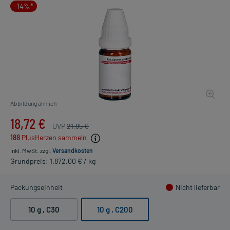
-14%*
Abbildung ähnlich
18,72 €
UVP
21,85 €
188
PlusHerzen sammeln
inkl. MwSt.
zzgl.
Versandkosten
Grundpreis: 1.872,00 € / kg
Packungseinheit
Nicht lieferbar
10 g
, C30
10 g
, C200