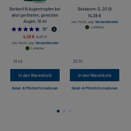
Berberil N Augentropfen bei
Betadorm-D, 20 St
akut geröteten, gereizten
14,38 €
Augen, 10 ml
inkl. MwSt.
zzgl.
Versandkosten
Lieferbar
4.866666666666666
15
*
4,29 €
6,97 €
inkl. MwSt.
zzgl.
Versandkosten
Lieferbar
In den Warenkorb
In den Warenkorb
Detail- & Pflichtinformationen
Detail- & Pflichtinformationen