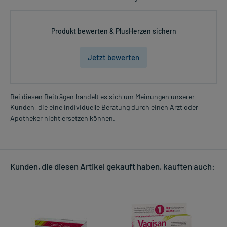
Dosierung und Anwendungshinweise:
Erwachsene
1 Vaginalzäpfchen
Produkt bewerten & PlusHerzen sichern
1-mal täglich
vor dem Schlafengehen
Jetzt bewerten
Die Gesamtdosis sollte nicht ohne Rücksprache mit einem Arzt
oder Apotheker überschritten werden.
Bei diesen Beiträgen handelt es sich um Meinungen unserer
Art der Anwendung?
Kunden, die eine individuelle Beratung durch einen Arzt oder
Mehr anzeigen
Bringen Sie das Arzneimittel in die Scheide ein.
Apotheker nicht ersetzen können.
Dauer der Anwendung?
Die Anwendungsdauer sollte 3 Tage betragen. Falls erforderlich,
können die Behandlungen jeweils wiederholt werden.
Kunden, die diesen Artikel gekauft haben, kauften auch:
Überdosierung?
Es sind keine Überdosierungserscheinungen bekannt. Im
Zweifelsfall wenden Sie sich an Ihren Arzt.
Generell gilt: Achten Sie vor allem bei Säuglingen, Kleinkindern und