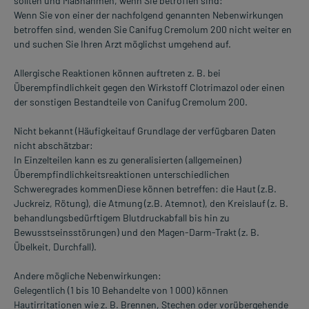
sollten und Maßnahmen, wenn Sie betroffen sind:
Wenn Sie von einer der nachfolgend genannten Nebenwirkungen
betroffen sind, wenden Sie Canifug Cremolum 200 nicht weiter en
und suchen Sie Ihren Arzt möglichst umgehend auf.
Allergische Reaktionen können auftreten z. B. bei
Überempfindlichkeit gegen den Wirkstoff Clotrimazol oder einen
der sonstigen Bestandteile von Canifug Cremolum 200.
Nicht bekannt (Häufigkeitauf Grundlage der verfügbaren Daten
nicht abschätzbar:
In Einzelteilen kann es zu generalisierten (allgemeinen)
Überempfindlichkeitsreaktionen unterschiedlichen
Schweregrades kommenDiese können betreffen: die Haut (z.B.
Juckreiz, Rötung), die Atmung (z.B. Atemnot), den Kreislauf (z. B.
behandlungsbedürftigem Blutdruckabfall bis hin zu
Bewusstseinsstörungen) und den Magen-Darm-Trakt (z. B.
Übelkeit, Durchfall).
Andere mögliche Nebenwirkungen:
Gelegentlich (1 bis 10 Behandelte von 1 000) können
Hautirritationen wie z. B. Brennen, Stechen oder vorübergehende