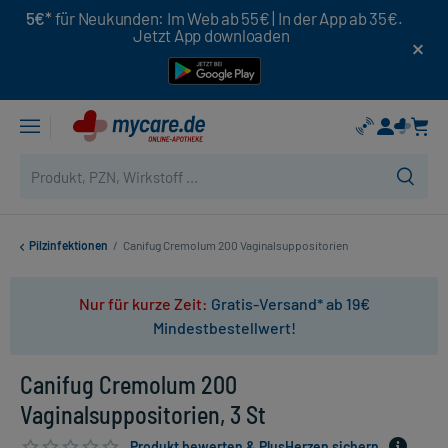
5€*
für Neukunden: Im Web ab 55€ | In der App ab 35€.
Jetzt App downloaden
Pilzinfektionen
/
Canifug Cremolum 200 Vaginalsuppositorien
Nur für kurze Zeit:
Gratis-Versand* ab 19€
Mindestbestellwert!
Canifug Cremolum 200
Vaginalsuppositorien, 3 St
Produkt bewerten & PlusHerzen sichern