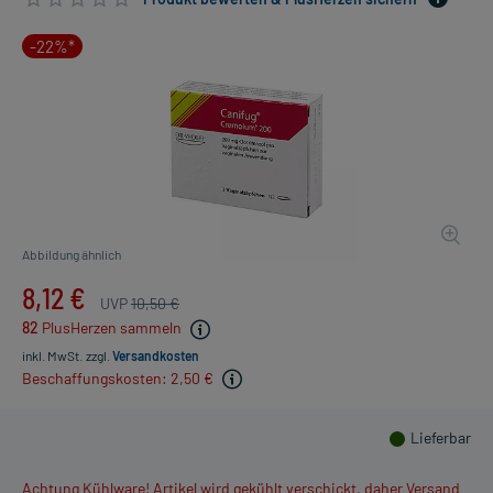
-22%*
Abbildung ähnlich
8,12 €
UVP
10,50 €
82
PlusHerzen sammeln
inkl. MwSt.
zzgl.
Versandkosten
Beschaffungskosten: 2,50 €
Lieferbar
Achtung Kühlware! Artikel wird gekühlt verschickt, daher Versand