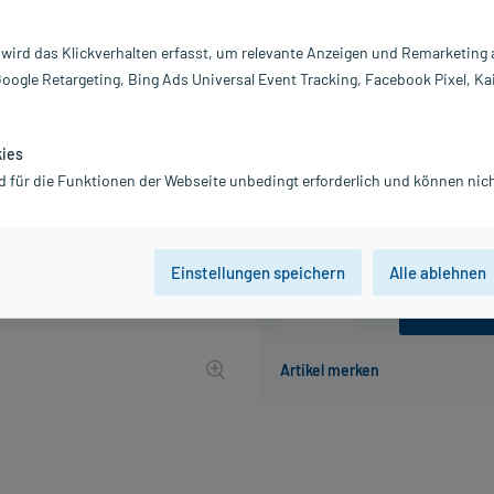
Inhalt:
12
PZN:
10
 wird das Klickverhalten erfasst, um relevante Anzeigen und Remarketing
Hersteller:
A
Google Retargeting, Bing Ads Universal Event Tracking, Facebook Pixel, Ka
Information:
9,80 €
UVP
10,99 €
98
Plu
kies
d für die Funktionen der Webseite unbedingt erforderlich und können nich
inkl. MwSt.
zzgl.
Versandkosten
Grundpreis: 78,40 € / l
Einstellungen speichern
Alle ablehnen