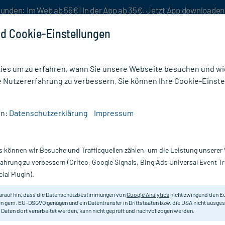
unden: Im Web ab 55€ | In der App ab 35€. Jetzt App downloade
d Cookie-Einstellungen
es um zu erfahren, wann Sie unsere Webseite besuchen und wie
e Nutzererfahrung zu verbessern. Sie können Ihre Cookie-Einste
nlösen
Rezeptur
Aktion %
en:
Datenschutzerklärung
Impressum
niger für Hunde
s können wir Besuche und Trafficquellen zählen, um die Leistung unsere
Nur für kurze Zeit:
Gratis-Versand* ab 19€ Mindestbestellwert!
fahrung zu verbessern (Criteo, Google Signals, Bing Ads Universal Event 
ial Plugin).
nde, 125 ml
arauf hin, dass die Datenschutzbestimmungen von
Google Analytics
nicht zwingend den E
Lösung zum Einbringen in das Hun
n gem. EU-DSGVO genügen und ein Datentransfer in Drittstaaten bzw. die USA nicht ausg
 Daten dort verarbeitet werden, kann nicht geprüft und nachvollzogen werden.
Darreichung:
Fl