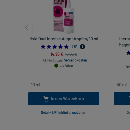
Hylo Dual Intense Augentropfen, 10 ml
Ibero
Magen
4.8076923076923075
26
*
14,96 €
19,95 €
inkl. MwSt.
zzgl.
Versandkosten
Lieferbar
in
In den Warenkorb
Detail- & Pflichtinformationen
De