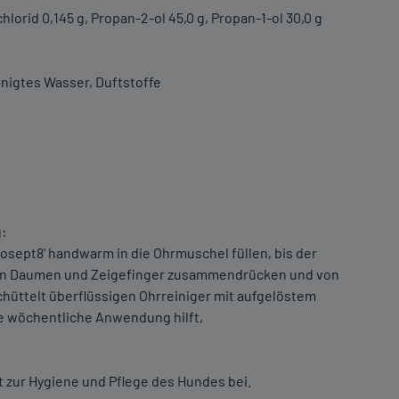
orid 0,145 g, Propan-2-ol 45,0 g, Propan-1-ol 30,0 g
inigtes Wasser, Duftstoffe
:
osept8' handwarm in die Ohrmuschel füllen, bis der
chen Daumen und Zeigefinger zusammendrücken und von
chüttelt überflüssigen Ohrreiniger mit aufgelöstem
e wöchentliche Anwendung hilft,
 zur Hygiene und Pflege des Hundes bei.