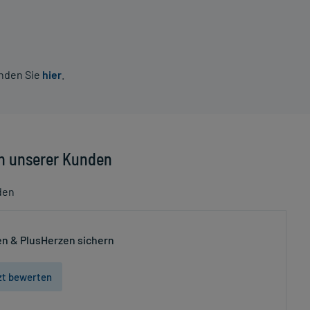
inden Sie
hier
.
n unserer Kunden
den
n & PlusHerzen sichern
zt bewerten