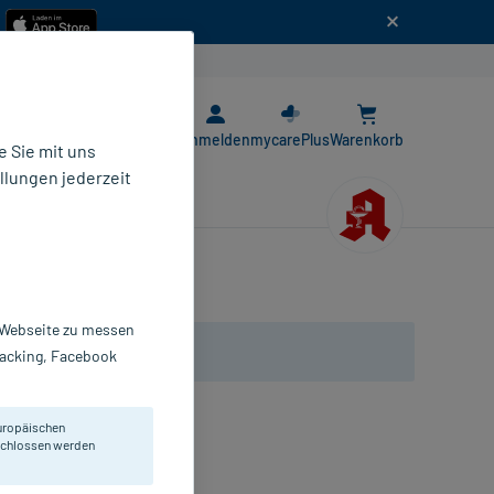
n
E-Rezept App
Anmelden
mycarePlus
Warenkorb
 Sie mit uns
llungen jederzeit
r Webseite zu messen
Tracking, Facebook
uropäischen
deohr.
eschlossen werden
üssigkeit