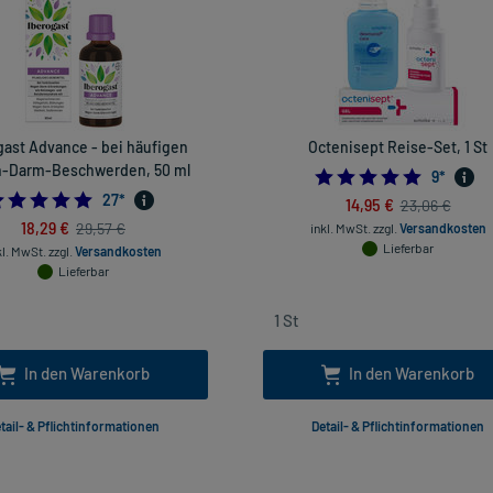
gast Advance - bei häufigen
Octenisept Reise-Set, 1 St
-Darm-Beschwerden, 50 ml
4.888888
9
*
5.0
27
*
14,95 €
23,06 €
18,29 €
29,57 €
inkl. MwSt.
zzgl.
Versandkosten
Lieferbar
kl. MwSt.
zzgl.
Versandkosten
Lieferbar
In den Warenkorb
In den Warenkorb
tail- & Pflichtinformationen
Detail- & Pflichtinformationen