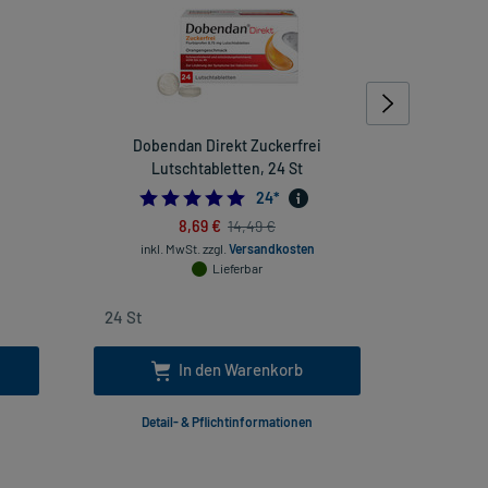
Dobendan Direkt Zuckerfrei
IBU-L
Lutschtabletten, 24 St
888888889
4.875
24
*
8,69 €
14,49 €
inkl. MwSt.
zzgl.
Versandkosten
inkl
Lieferbar
In den Warenkorb
Detail- & Pflichtinformationen
Deta