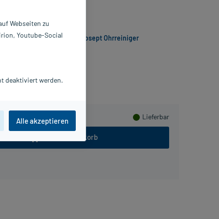
5 ml
961545
 auf Webseiten zu
RDAP CARE GmbH
irion, Youtube-Social
Sicherheitsdatenblatt Canosept Ohrreiniger
sHerzen sammeln
t deaktiviert werden.
Lieferbar
Alle akzeptieren
In den Warenkorb