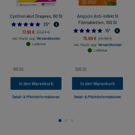
Cystinol akut Dragees, 60 St
Angocin Anti-Infekt N
Filmtabletten, 100 St
5.0
25
*
5.0
15
*
17,99 €
27,27 €
15,69 €
20,98 €
inkl. MwSt.
zzgl.
Versandkosten
Lieferbar
inkl. MwSt.
zzgl.
Versandkosten
Lieferbar
In den Warenkorb
In den Warenkorb
Detail- & Pflichtinformationen
Detail- & Pflichtinformationen