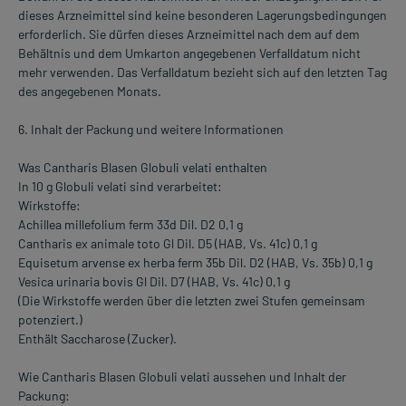
dieses Arzneimittel sind keine besonderen Lagerungsbedingungen
erforderlich. Sie dürfen dieses Arzneimittel nach dem auf dem
Behältnis und dem Umkarton angegebenen Verfalldatum nicht
mehr verwenden. Das Verfalldatum bezieht sich auf den letzten Tag
des angegebenen Monats.
6. Inhalt der Packung und weitere Informationen
Was Cantharis Blasen Globuli velati enthalten
In 10 g Globuli velati sind verarbeitet:
Wirkstoffe:
Achillea millefolium ferm 33d Dil. D2 0,1 g
Cantharis ex animale toto Gl Dil. D5 (HAB, Vs. 41c) 0,1 g
Equisetum arvense ex herba ferm 35b Dil. D2 (HAB, Vs. 35b) 0,1 g
Vesica urinaria bovis Gl Dil. D7 (HAB, Vs. 41c) 0,1 g
(Die Wirkstoffe werden über die letzten zwei Stufen gemeinsam
potenziert.)
Enthält Saccharose (Zucker).
Wie Cantharis Blasen Globuli velati aussehen und Inhalt der
Packung: