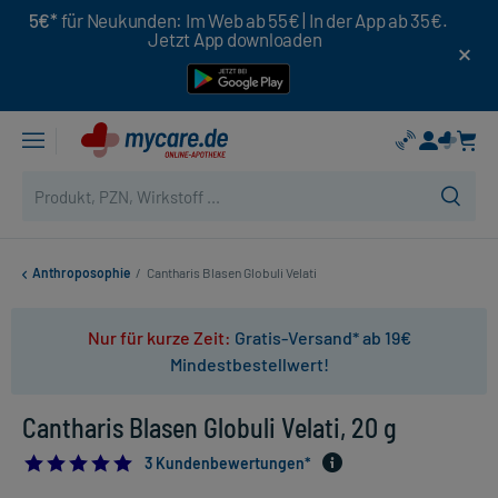
5€*
für Neukunden: Im Web ab 55€ | In der App ab 35€.
Jetzt App downloaden
Anthroposophie
/
Cantharis Blasen Globuli Velati
Nur für kurze Zeit:
Gratis-Versand* ab 19€
Mindestbestellwert!
Cantharis Blasen Globuli Velati, 20 g
5.0
3 Kundenbewertungen*