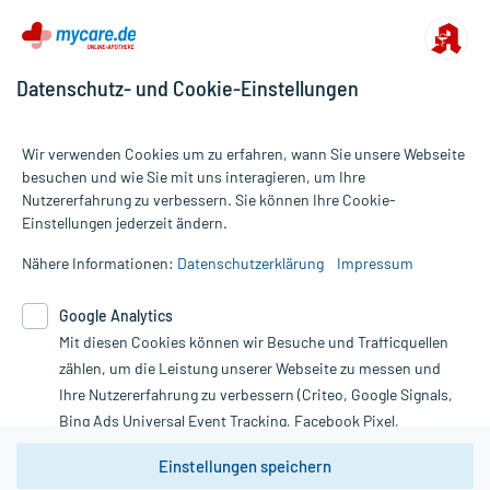
Datenschutz- und Cookie-Einstellungen
Wir verwenden Cookies um zu erfahren, wann Sie unsere Webseite
besuchen und wie Sie mit uns interagieren, um Ihre
Nutzererfahrung zu verbessern. Sie können Ihre Cookie-
Alle Preise gelten inkl. MwSt., ggf. zzgl. Versandkosten
Einstellungen jederzeit ändern.
Informationen auf dieser Website werden ausschließlich für
informative Zwecke zur Verfügung gestellt. Sie ersetzen keinesfalls
Nähere Informationen:
Datenschutzerklärung
Impressum
die Untersuchung und Behandlung durch einen Arzt. Bitte
beachten Sie, dass hierdurch weder Diagnosen gestellt noch
Google Analytics
Therapien eingeleitet werden können. | Diese Webseite benutzt
Mit diesen Cookies können wir Besuche und Trafficquellen
Google Analytics. Lesen Sie bitte dazu die wichtigen Hinweise in
unserer Datenschutzerklärung. Für den Widerruf einer Bestellung
zählen, um die Leistung unserer Webseite zu messen und
nutzen Sie das Formular:
Ihre Nutzererfahrung zu verbessern (Criteo, Google Signals,
Bing Ads Universal Event Tracking, Facebook Pixel,
Vertrag widerrufen
Youtube-Social Plugin).
Einstellungen speichern