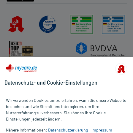
Datenschutz- und Cookie-Einstellungen
Wir verwenden Cookies um zu erfahren, wann Sie unsere Webseite
besuchen und wie Sie mit uns interagieren, um Ihre
Nutzererfahrung zu verbessern. Sie können Ihre Cookie-
Alle Preise gelten inkl. MwSt., ggf. zzgl. Versandkosten
Einstellungen jederzeit ändern.
Informationen auf dieser Website werden ausschließlich für
informative Zwecke zur Verfügung gestellt. Sie ersetzen keinesfalls
Nähere Informationen:
Datenschutzerklärung
Impressum
die Untersuchung und Behandlung durch einen Arzt. Bitte