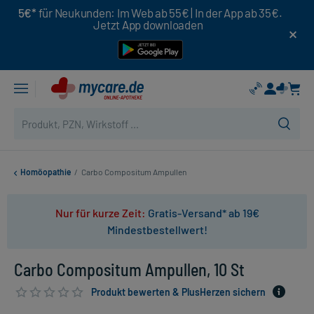
5€*
für Neukunden: Im Web ab 55€ | In der App ab 35€.
Jetzt App downloaden
Homöopathie
/
Carbo Compositum Ampullen
Nur für kurze Zeit:
Gratis-Versand* ab 19€
Mindestbestellwert!
Carbo Compositum Ampullen, 10 St
Produkt bewerten & PlusHerzen sichern