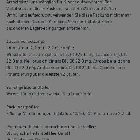
Arzneimittel unzugänglich für Kinder aufbewahren! Das
Verfallsdatum dieser Packung ist auf Behältnis und äußere
Umhüllung aufgedruckt. Verwenden Sie diese Packung nicht mehr
nach diesem Datum! Für dieses Arzneimittel sind keine
besonderen Lagerbedingungen erforderlich.
Zusammensetzung:
1 Ampulle zu 2,2 ml (= 2,2 g) enthält:
Wirkstoffe: Carbo vegetabilis Dil. D10 22,0 mg, Lachesis Dil. D10
22,0 mg, Melilotus officinalis Dil. D8 22,0 mg, Atropa bella-donna
Dil. D6 22,0 mg, Arnica montana Dil. D6 22,0 mg. Gemeinsame
Potenzierung über die letzten 2 Stufen.
Sonstige Bestandteile:
Wasser für Injektionszwecke, Natriumchlorid.
Packungsgrößen:
Flüssige Verdünnung zur Injektion. 10, 50, 100 Ampullen zu 2,2 ml.
Pharmazeutischer Unternehmer und Hersteller:
Biologische Heilmittel Heel GmbH
Dr.-Reckeweg-Str. 2-4