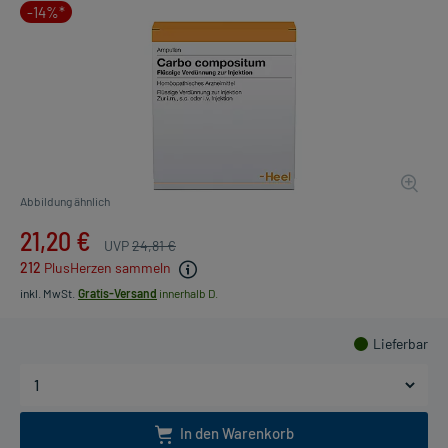
-14%*
Abbildung ähnlich
21,20 €
UVP
24,81 €
212
PlusHerzen sammeln
inkl. MwSt.
Gratis-Versand
innerhalb D.
Lieferbar
In den Warenkorb