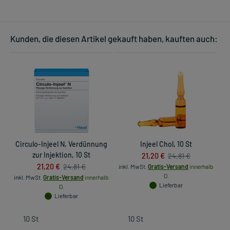
Kunden, die diesen Artikel gekauft haben, kauften auch:
Circulo-Injeel N, Verdünnung
Injeel Chol, 10 St
zur Injektion, 10 St
21,20 €
24,81 €
21,20 €
24,81 €
inkl. MwSt.
Gratis-Versand
innerhalb
D.
inkl. MwSt.
Gratis-Versand
innerhalb
in
Lieferbar
D.
Lieferbar