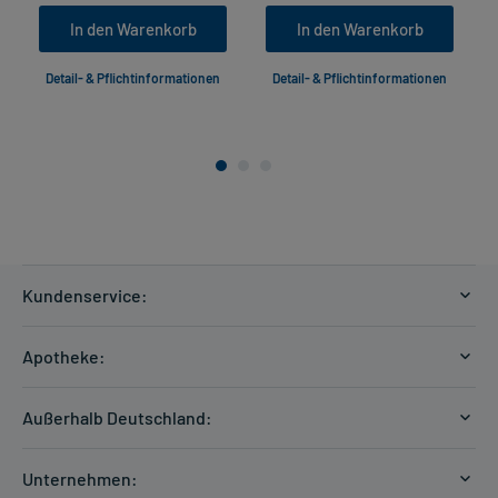
In den Warenkorb
In den Warenkorb
Detail- & Pflichtinformationen
Detail- & Pflichtinformationen
Kundenservice:
Versandkosten
Apotheke:
Zahlungsarten
Ratgeber
Kontakt
Außerhalb Deutschland:
E-Rezept
FAQ
Versandkosten Schweiz
Papierrezept einlösen
Hilfe
Unternehmen: