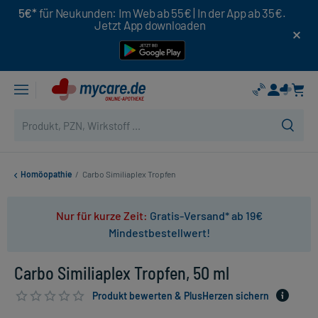
5€*
für Neukunden: Im Web ab 55€ | In der App ab 35€.
Jetzt App downloaden
Homöopathie
/
Carbo Similiaplex Tropfen
Nur für kurze Zeit:
Gratis-Versand* ab 19€
Mindestbestellwert!
Carbo Similiaplex Tropfen, 50 ml
Produkt bewerten & PlusHerzen sichern