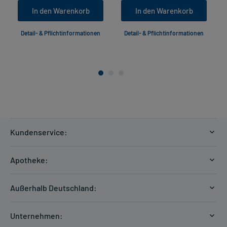
In den Warenkorb
In den Warenkorb
Detail- & Pflichtinformationen
Detail- & Pflichtinformationen
Kundenservice:
Versandkosten
Apotheke:
Zahlungsarten
Ratgeber
Kontakt
Außerhalb Deutschland:
E-Rezept
FAQ
Versandkosten Schweiz
Papierrezept einlösen
Hilfe
Unternehmen:
Formular anfordern