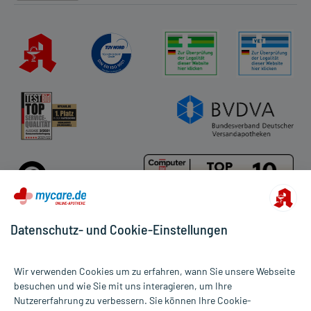
Datenschutz- und Cookie-Einstellungen
Für die Produkte der Kategorie Movicol wurden 31 Bewertungen
Wir verwenden Cookies um zu erfahren, wann Sie unsere Webseite
mit durchschnittlich 4,9 von 5 Sternen abgegeben.
besuchen und wie Sie mit uns interagieren, um Ihre
Nutzererfahrung zu verbessern. Sie können Ihre Cookie-
Alle Preise gelten inkl. MwSt., ggf. zzgl. Versandkosten