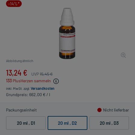
-14%*
Abbildung ähnlich
13,24 €
UVP
15,45 €
133
PlusHerzen sammeln
inkl. MwSt.
zzgl.
Versandkosten
Grundpreis: 662,00 € / l
Packungseinheit
Nicht lieferbar
20 ml
, D1
20 ml
, D2
20 ml
, D3