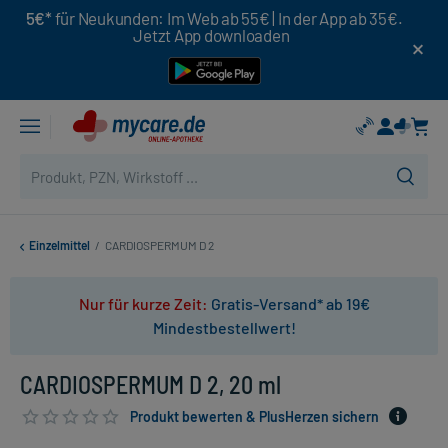
5€*
für Neukunden: Im Web ab 55€ | In der App ab 35€.
Jetzt App downloaden
Einzelmittel
/
CARDIOSPERMUM D 2
Nur für kurze Zeit:
Gratis-Versand* ab 19€
Mindestbestellwert!
CARDIOSPERMUM D 2, 20 ml
Produkt bewerten & PlusHerzen sichern