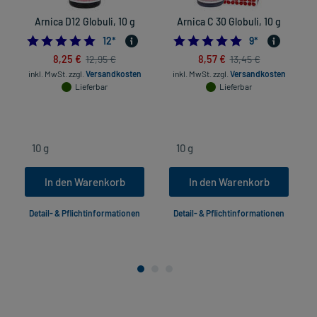
Arnica D12 Globuli, 10 g
Arnica C 30 Globuli, 10 g
5.0
4.8888888888888
12
*
9
*
8,25 €
8,57 €
12,95 €
13,45 €
inkl. MwSt.
zzgl.
Versandkosten
inkl. MwSt.
zzgl.
Versandkosten
Lieferbar
Lieferbar
In den Warenkorb
In den Warenkorb
Detail- & Pflichtinformationen
Detail- & Pflichtinformationen