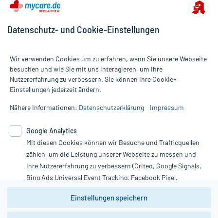
Datenschutz- und Cookie-Einstellungen
Wir verwenden Cookies um zu erfahren, wann Sie unsere Webseite
besuchen und wie Sie mit uns interagieren, um Ihre
Nutzererfahrung zu verbessern. Sie können Ihre Cookie-
Alle Preise gelten inkl. MwSt., ggf. zzgl. Versandkosten
Einstellungen jederzeit ändern.
Informationen auf dieser Website werden ausschließlich für
informative Zwecke zur Verfügung gestellt. Sie ersetzen keinesfalls
Nähere Informationen:
Datenschutzerklärung
Impressum
die Untersuchung und Behandlung durch einen Arzt. Bitte
beachten Sie, dass hierdurch weder Diagnosen gestellt noch
Google Analytics
Therapien eingeleitet werden können. | Diese Webseite benutzt
Mit diesen Cookies können wir Besuche und Trafficquellen
Google Analytics. Lesen Sie bitte dazu die wichtigen Hinweise in
unserer Datenschutzerklärung. Für den Widerruf einer Bestellung
zählen, um die Leistung unserer Webseite zu messen und
nutzen Sie das Formular:
Ihre Nutzererfahrung zu verbessern (Criteo, Google Signals,
Bing Ads Universal Event Tracking, Facebook Pixel,
Vertrag widerrufen
Youtube-Social Plugin).
Einstellungen speichern
Wir weisen darauf hin, dass die
Datenschutzbestimmungen von
Google Analytics
nicht