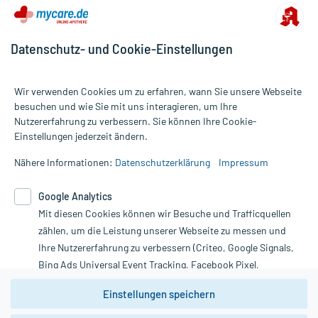
Datenschutz- und Cookie-Einstellungen
Wir verwenden Cookies um zu erfahren, wann Sie unsere Webseite
besuchen und wie Sie mit uns interagieren, um Ihre
Nutzererfahrung zu verbessern. Sie können Ihre Cookie-
Alle Preise gelten inkl. MwSt., ggf. zzgl. Versandkosten
Einstellungen jederzeit ändern.
Informationen auf dieser Website werden ausschließlich für
informative Zwecke zur Verfügung gestellt. Sie ersetzen keinesfalls
Nähere Informationen:
Datenschutzerklärung
Impressum
die Untersuchung und Behandlung durch einen Arzt. Bitte
beachten Sie, dass hierdurch weder Diagnosen gestellt noch
Google Analytics
Therapien eingeleitet werden können. | Diese Webseite benutzt
Mit diesen Cookies können wir Besuche und Trafficquellen
Google Analytics. Lesen Sie bitte dazu die wichtigen Hinweise in
unserer Datenschutzerklärung. Für den Widerruf einer Bestellung
zählen, um die Leistung unserer Webseite zu messen und
nutzen Sie das Formular:
Ihre Nutzererfahrung zu verbessern (Criteo, Google Signals,
Bing Ads Universal Event Tracking, Facebook Pixel,
Vertrag widerrufen
Youtube-Social Plugin).
Einstellungen speichern
Wir weisen darauf hin, dass die