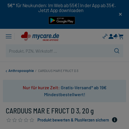
5€*
für Neukunden: Im Web ab 55€ | In der App ab 35€.
Jetzt App downloaden
Anthroposophie
/
CARDUUS MAR E FRUCT D 3
Nur für kurze Zeit:
Gratis-Versand* ab 19€
Mindestbestellwert!
CARDUUS MAR E FRUCT D 3, 20 g
Produkt bewerten & PlusHerzen sichern