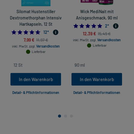
Silomat Hustenstiller
Wick MediNait mit
Dextromethorphan Intensiv
Anisgeschmack, 90 ml
Hartkapseln, 12 St
5.0
2
*
4.583333333333333
12
*
12,39 €
15,49 €
7,99 €
11,97 €
inkl. MwSt.
zzgl.
Versandkosten
Lieferbar
inkl. MwSt.
zzgl.
Versandkosten
Lieferbar
In den Warenkorb
In den Warenkorb
Detail- & Pflichtinformationen
Detail- & Pflichtinformationen