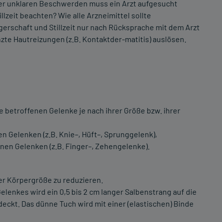
er unklaren Beschwerden muss ein Arzt aufgesucht
zeit beachten? Wie alle Arzneimittel sollte
rschaft und Stillzeit nur nach Rücksprache mit dem Arzt
te Hautreizungen (z.B. Kontaktder-matitis) auslösen.
ie betroffenen Gelenke je nach ihrer Größe bzw. ihrer
n Gelenken (z.B. Knie–, Hüft–, Sprunggelenk),
inen Gelenken (z.B. Finger–, Zehengelenke).
er Körpergröße zu reduzieren.
enkes wird ein 0,5 bis 2 cm langer Salbenstrang auf die
ckt. Das dünne Tuch wird mit einer (elastischen) Binde