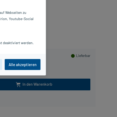
 g
198213
 auf Webseiten zu
ALA Heilmittel GmbH
irion, Youtube-Social
meln
t deaktiviert werden.
Lieferbar
Alle akzeptieren
In den Warenkorb