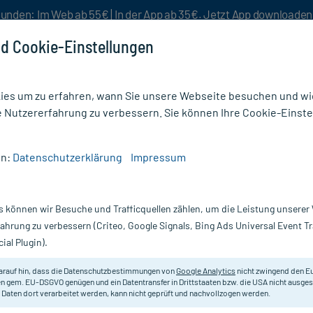
unden: Im Web ab 55€ | In der App ab 35€. Jetzt App downloade
d Cookie-Einstellungen
es um zu erfahren, wann Sie unsere Webseite besuchen und wie
e Nutzererfahrung zu verbessern. Sie können Ihre Cookie-Einste
nlösen
Rezeptur
Aktion %
en:
Datenschutzerklärung
Impressum
Arthritis
/
Cartilago/Mandragora Comp.Salbe
s können wir Besuche und Trafficquellen zählen, um die Leistung unsere
Nur für kurze Zeit:
Gratis-Versand* ab 19€ Mindestbestellwert!
fahrung zu verbessern (Criteo, Google Signals, Bing Ads Universal Event 
ial Plugin).
albe, 30 g
arauf hin, dass die Datenschutzbestimmungen von
Google Analytics
nicht zwingend den E
Anthroposophisches Arzneimittel 
n gem. EU-DSGVO genügen und ein Datentransfer in Drittstaaten bzw. die USA nicht ausg
 Daten dort verarbeitet werden, kann nicht geprüft und nachvollzogen werden.
Darreichung:
Sa