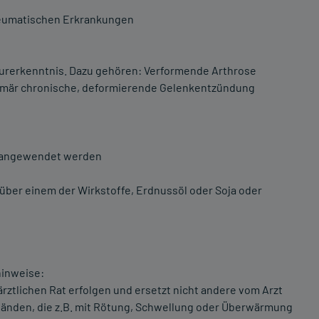
heumatischen Erkrankungen
rerkenntnis. Dazu gehören: Verformende Arthrose
rimär chronische, deformierende Gelenkentzündung
t angewendet werden
nüber einem der Wirkstoffe, Erdnussöl oder Soja oder
inweise:
rztlichen Rat erfolgen und ersetzt nicht andere vom Arzt
ständen, die z.B. mit Rötung, Schwellung oder Überwärmung