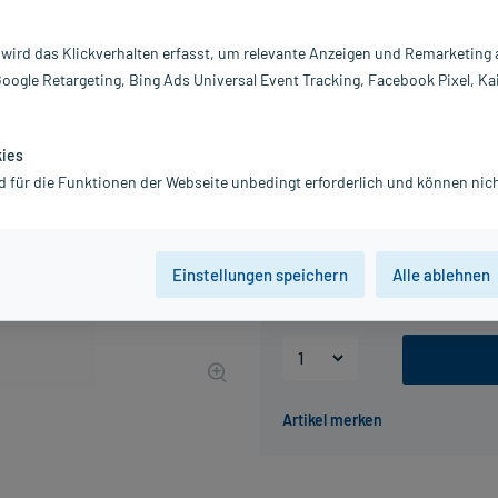
Inhalt:
30
PZN:
02
 wird das Klickverhalten erfasst, um relevante Anzeigen und Remarketing
Hersteller:
W
Google Retargeting, Bing Ads Universal Event Tracking, Facebook Pixel, Ka
9,00 €
90
PlusHerzen sam
inkl. MwSt.
zzgl.
Versandkosten
kies
Grundpreis: 300,00 € / kg
d für die Funktionen der Webseite unbedingt erforderlich und können nich
Packungseinheit
Einstellungen speichern
Alle ablehnen
30 g
100 g