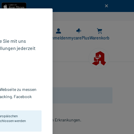
n
E-Rezept App
Anmelden
mycarePlus
Warenkorb
 Sie mit uns
llungen jederzeit
r Webseite zu messen
Tracking, Facebook
uropäischen
bei subakuten rheumatischen Erkrankungen.
eschlossen werden
lbe