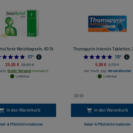
tol forte Weichkapseln, 60 St
Thomapyrin Intensiv Tabletten, 
4.859649122807017
4.913043
57
*
115
*
25,95 €
5,99 €
38,60 €
9,79 €
MwSt.
Gratis-Versand
innerhalb D.
inkl. MwSt.
zzgl.
Versandkosten
Lieferbar
Lieferbar
In den Warenkorb
In den Warenkorb
tail- & Pflichtinformationen
Detail- & Pflichtinformationen