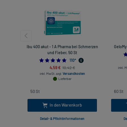
Ibu 400 akut - 1 A Pharma bei Schmerzen
GeloMyr
und Fieber, 50 St
4.872727272727273
110
*
4,59 €
10,42 €
inkl. 
inkl. MwSt.
zzgl.
Versandkosten
Lieferbar
In den Warenkorb
Detail- & Pflichtinformationen
De