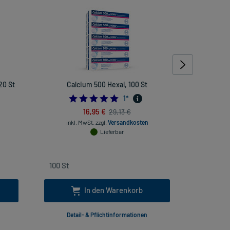
20 St
Calcium 500 Hexal, 100 St
Otrive
Kons
478260869
5.0
1
*
16,95 €
29,13 €
inkl. MwSt.
zzgl.
Versandkosten
Lieferbar
inkl
In den Warenkorb
Detail- & Pflichtinformationen
Deta