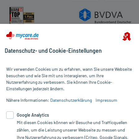
Datenschutz- und Cookie-Einstellungen
Wir verwenden Cookies um zu erfahren, wann Sie unsere Webseite
besuchen und wie Sie mit uns interagieren, um Ihre
Nutzererfahrung zu verbessern. Sie können Ihre Cookie-
Alle Preise gelten inkl. MwSt., ggf. zzgl. Versandkosten
Einstellungen jederzeit ändern.
Informationen auf dieser Website werden ausschließlich für
informative Zwecke zur Verfügung gestellt. Sie ersetzen keinesfalls
Nähere Informationen:
Datenschutzerklärung
Impressum
die Untersuchung und Behandlung durch einen Arzt. Bitte
beachten Sie, dass hierdurch weder Diagnosen gestellt noch
Google Analytics
Therapien eingeleitet werden können. | Diese Webseite benutzt
Mit diesen Cookies können wir Besuche und Trafficquellen
Google Analytics. Lesen Sie bitte dazu die wichtigen Hinweise in
unserer Datenschutzerklärung. Für den Widerruf einer Bestellung
zählen, um die Leistung unserer Webseite zu messen und
nutzen Sie das Formular:
Ihre Nutzererfahrung zu verbessern (Criteo, Google Signals,