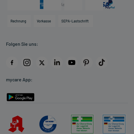
Arzneimittelinformationen
Karriere
Hilfsmittelbox
Engagement
Direktabrechnung PKV
Rechnung
Vorkasse
SEPA-Lastschrift
Partner
Apotheke vor Ort
Kundenbewertungen
Folgen Sie uns:
AGB
Impressum
Datenschutz
Cookie-Einstellungen
mycare App:
Rückgabe/Widerruf
Barrierefreiheitserklärung