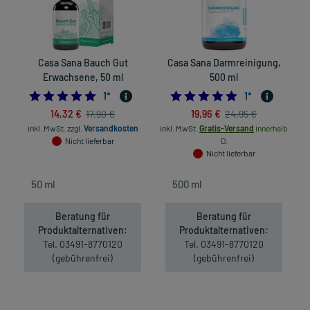
Casa Sana Bauch Gut
Casa Sana Darmreinigung,
Erwachsene, 50 ml
500 ml
5.0
5.0
1
*
1
*
14,32 €
19,96 €
17,90 €
24,95 €
inkl. MwSt.
zzgl.
Versandkosten
inkl. MwSt.
Gratis-Versand
innerhalb
in
Nicht lieferbar
D.
Nicht lieferbar
Beratung für
Beratung für
Produktalternativen:
Produktalternativen:
Tel. 03491-8770120
Tel. 03491-8770120
(gebührenfrei)
(gebührenfrei)