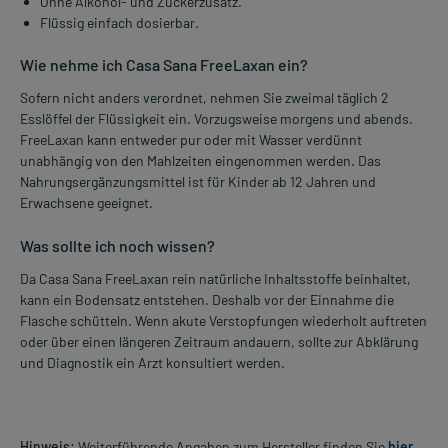
Ohne Alkohol- und Zuckerzusatz.
Flüssig einfach dosierbar.
Wie nehme ich Casa Sana FreeLaxan ein?
Sofern nicht anders verordnet, nehmen Sie zweimal täglich 2
Esslöffel der Flüssigkeit ein. Vorzugsweise morgens und abends.
FreeLaxan kann entweder pur oder mit Wasser verdünnt
unabhängig von den Mahlzeiten eingenommen werden. Das
Nahrungsergänzungsmittel ist für Kinder ab 12 Jahren und
Erwachsene geeignet.
Was sollte ich noch wissen?
Da Casa Sana FreeLaxan rein natürliche Inhaltsstoffe beinhaltet,
kann ein Bodensatz entstehen. Deshalb vor der Einnahme die
Flasche schütteln. Wenn akute Verstopfungen wiederholt auftreten
oder über einen längeren Zeitraum andauern, sollte zur Abklärung
und Diagnostik ein Arzt konsultiert werden.
Hinweis:
Weiterführende Angaben zum Hersteller finden Sie
hier
.