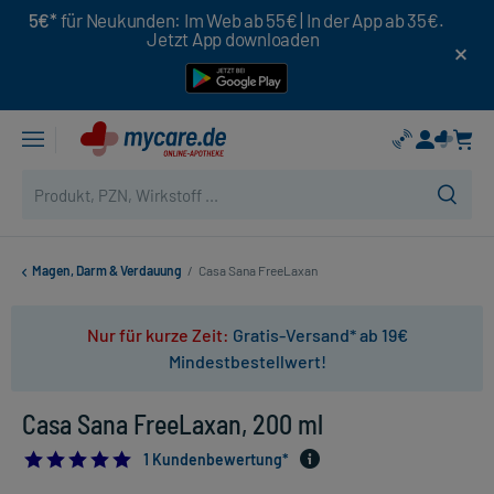
5€*
für Neukunden: Im Web ab 55€ | In der App ab 35€.
Jetzt App downloaden
Magen, Darm & Verdauung
/
Casa Sana FreeLaxan
Nur für kurze Zeit:
Gratis-Versand* ab 19€
Mindestbestellwert!
Casa Sana FreeLaxan, 200 ml
5.0
1 Kundenbewertung*