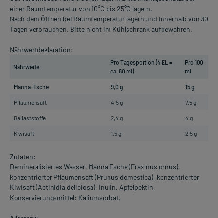
einer Raumtemperatur von 10°C bis 25°C lagern.
Nach dem Öffnen bei Raumtemperatur lagern und innerhalb von 30
Tagen verbrauchen. Bitte nicht im Kühlschrank aufbewahren.
Nährwertdeklaration:
Pro Tagesportion (4 EL =
Pro 100
Nährwerte
ca. 60 ml)
ml
Manna-Esche
9,0 g
15 g
Pflaumensaft
4,5 g
7,5 g
Ballaststoffe
2,4 g
4 g
Kiwisaft
1,5 g
2,5 g
Zutaten:
Demineralisiertes Wasser, Manna Esche (Fraxinus ornus),
konzentrierter Pflaumensaft (Prunus domestica), konzentrierter
Kiwisaft (Actinidia deliciosa), Inulin, Apfelpektin,
Konservierungsmittel: Kaliumsorbat.
Allergene: