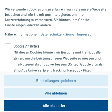
Wir verwenden Cookies um zu erfahren, wann Sie unsere Webseite
besuchen und wie Sie mit uns interagieren, um Ihre
Nutzererfahrung zu verbessern. Sie können Ihre Cookie-
Alle Preise gelten inkl. MwSt., ggf. zzgl. Versandkosten
Einstellungen jederzeit ändern.
Informationen auf dieser Website werden ausschließlich für
informative Zwecke zur Verfügung gestellt. Sie ersetzen keinesfalls
Nähere Informationen:
Datenschutzerklärung
Impressum
die Untersuchung und Behandlung durch einen Arzt. Bitte
beachten Sie, dass hierdurch weder Diagnosen gestellt noch
Google Analytics
Therapien eingeleitet werden können. | Diese Webseite benutzt
Mit diesen Cookies können wir Besuche und Trafficquellen
Google Analytics. Lesen Sie bitte dazu die wichtigen Hinweise in
unserer Datenschutzerklärung. Für den Widerruf einer Bestellung
zählen, um die Leistung unserer Webseite zu messen und
nutzen Sie das Formular:
Ihre Nutzererfahrung zu verbessern (Criteo, Google Signals,
Bing Ads Universal Event Tracking, Facebook Pixel,
Vertrag widerrufen
Youtube-Social Plugin).
Einstellungen speichern
Wir weisen darauf hin, dass die
Datenschutzbestimmungen von
Google Analytics
nicht
Alle ablehnen
*Hinweise zu unseren Aktionen und Bewertungen
zwingend den Europäischen Anforderungen gem. EU-
DSGVO genügen und ein Datentransfer in Drittstaaten bzw.
die USA nicht ausgeschlossen werden kann. Wie die
Alle akzeptieren
Daten dort verarbeitet werden, kann nicht geprüft und
nachvollzogen werden.
copyright @ 2026 Roland Helle e.K. - Versandapotheke - Alle Rechte vorbehalten