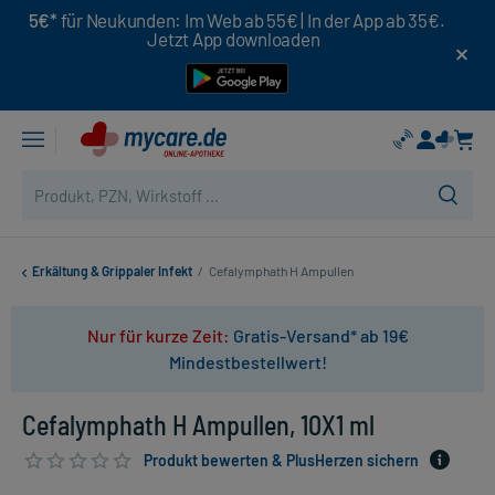
5€*
für Neukunden: Im Web ab 55€ | In der App ab 35€.
Jetzt App downloaden
Erkältung & Grippaler Infekt
/
Cefalymphath H Ampullen
Nur für kurze Zeit:
Gratis-Versand* ab 19€
Mindestbestellwert!
Cefalymphath H Ampullen, 10X1 ml
Produkt bewerten & PlusHerzen sichern