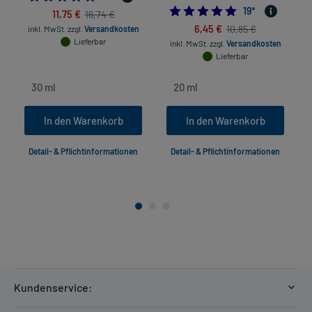
5.0
19
*
11,75 €
16,74 €
6,45 €
10,85 €
inkl. MwSt.
zzgl.
Versandkosten
Lieferbar
inkl. MwSt.
zzgl.
Versandkosten
Lieferbar
In den Warenkorb
In den Warenkorb
Detail- & Pflichtinformationen
Detail- & Pflichtinformationen
Kundenservice: