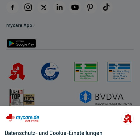
Datenschutz
Cookie-Einstellungen
mycare App:
Rückgabe/Widerruf
Barrierefreiheitserklärung
Datenschutz- und Cookie-Einstellungen