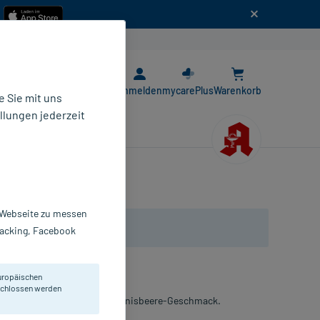
n
E-Rezept App
Anmelden
mycarePlus
Warenkorb
 Sie mit uns
llungen jederzeit
r Webseite zu messen
Tracking, Facebook
uropäischen
eschlossen werden
latonin. Mit Schwarzer-Johannisbeere-Geschmack.