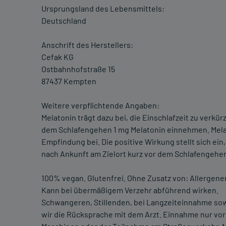
Ursprungsland des Lebensmittels:
Deutschland
Anschrift des Herstellers:
Cefak KG
Ostbahnhofstraße 15
87437 Kempten
Weitere verpflichtende Angaben:
Melatonin trägt dazu bei, die Einschlafzeit zu verkürz
dem Schlafengehen 1 mg Melatonin einnehmen. Melat
Empfindung bei. Die positive Wirkung stellt sich ei
nach Ankunft am Zielort kurz vor dem Schlafengehe
100% vegan. Glutenfrei. Ohne Zusatz von: Allergenen
Kann bei übermäßigem Verzehr abführend wirken.
Schwangeren, Stillenden, bei Langzeiteinnahme so
wir die Rücksprache mit dem Arzt. Einnahme nur vo