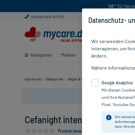
5€*
für Neuk
Hotline 03491-877012
Datenschutz- un
Wir verwenden Cooki
interagieren, um Ihr
Kategorien
Marken
Ratgeber
E-Rezept ei
ändern.
Nähere Information
mycare.de
/
Kategorien
/
Vegan & Vegetarisch
/
Nahrungsergänzun
Google Analytics
Mit diesen Cookie
und Ihre Nutzerer
Pixel, Youtube-Soc
Cefanight intens 2 mg Stix, 42
Wir weisen d
Anforderunge
kann. Wie die
Produkt bewerten & PlusHerzen sichern