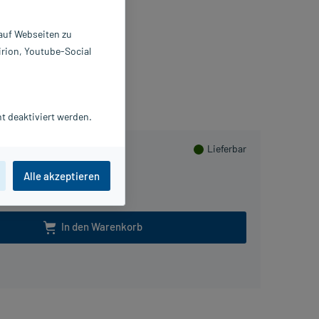
anulat
 St
 auf Webseiten zu
553559
irion, Youtube-Social
fak KG
sammeln
t deaktiviert werden.
Lieferbar
Alle akzeptieren
In den Warenkorb