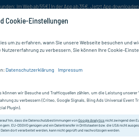
unden: Im Web ab 55€ | In der App ab 35€. Jetzt App downloade
d Cookie-Einstellungen
es um zu erfahren, wann Sie unsere Webseite besuchen und wie
e Nutzererfahrung zu verbessern. Sie können Ihre Cookie-Einste
nlösen
Rezeptur
Aktion %
en:
Datenschutzerklärung
Impressum
g
/
Cefanight intens 2 mg Stix
s können wir Besuche und Trafficquellen zählen, um die Leistung unsere
Nur für kurze Zeit:
Gratis-Versand* ab 19€ Mindestbestellwert!
fahrung zu verbessern (Criteo, Google Signals, Bing Ads Universal Event 
ial Plugin).
 St
Cefak
arauf hin, dass die Datenschutzbestimmungen von
Google Analytics
nicht zwingend den E
n gem. EU-DSGVO genügen und ein Datentransfer in Drittstaaten bzw. die USA nicht ausg
 Daten dort verarbeitet werden, kann nicht geprüft und nachvollzogen werden.
Nahrungsergänzungsmittel mit Me