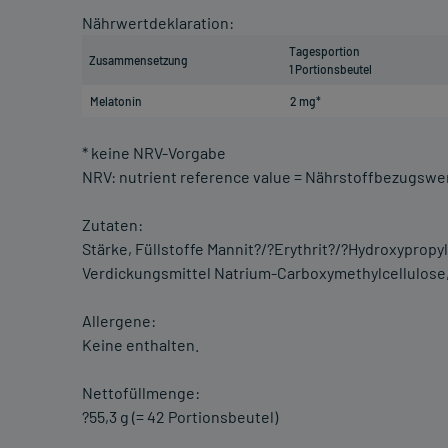
Nährwertdeklaration:
Tagesportion
Zusammensetzung
1 Portionsbeutel
Melatonin
2 mg*
* keine NRV-Vorgabe
NRV: nutrient reference value = Nährstoffbezugswe
Zutaten:
Stärke, Füllstoffe Mannit?/?Erythrit?/?Hydroxyprop
Verdickungsmittel Natrium-Carboxymethylcellulose,
Allergene:
Keine enthalten.
Nettofüllmenge:
?55,3 g (= 42 Portionsbeutel)