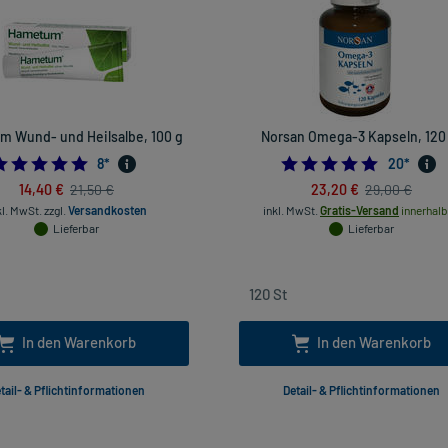
 Wund- und Heilsalbe, 100 g
Norsan Omega-3 Kapseln, 120
4.875
5.0
8
*
20
*
14,40 €
23,20 €
21,50 €
29,00 €
kl. MwSt.
zzgl.
Versandkosten
inkl. MwSt.
Gratis-Versand
innerhalb
Lieferbar
Lieferbar
In den Warenkorb
In den Warenkorb
tail- & Pflichtinformationen
Detail- & Pflichtinformationen