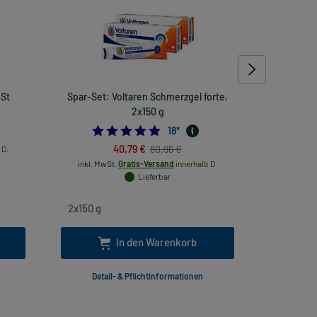
 St
Spar-Set: Voltaren Schmerzgel forte,
Baldria
2x150 g
inkl
5.0
18
*
40,79 €
60,96 €
 D.
inkl. MwSt.
Gratis-Versand
innerhalb D.
Lieferbar
In den Warenkorb
Detail- & Pflichtinformationen
Deta