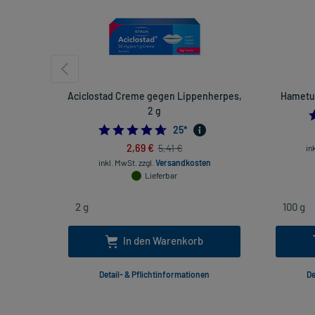
Aciclostad Creme gegen Lippenherpes,
Hametum
2 g
4.68
25
*
2,69 €
5,41 €
in
inkl. MwSt.
zzgl.
Versandkosten
Lieferbar
In den Warenkorb
Detail- & Pflichtinformationen
De