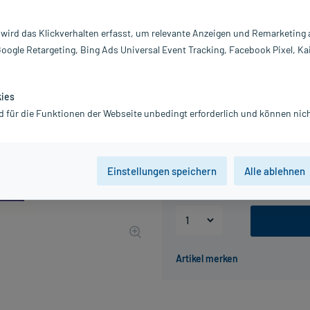
Darreichung:
Gr
Inhalt:
42
 wird das Klickverhalten erfasst, um relevante Anzeigen und Remarketing
PZN:
17
Google Retargeting, Bing Ads Universal Event Tracking, Facebook Pixel, Ka
Hersteller:
Ce
22,00 €
220
PlusHerzen 
kies
inkl. MwSt.
Gratis-Versand
innerhalb D.
d für die Funktionen der Webseite unbedingt erforderlich und können nich
Packungseinheit
Einstellungen speichern
Alle ablehnen
14 St
42 St