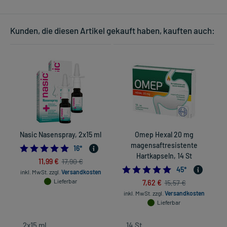
Kunden, die diesen Artikel gekauft haben, kauften auch:
Nasic Nasenspray, 2x15 ml
Omep Hexal 20 mg
magensaftresistente
4.875
16
*
Hartkapseln, 14 St
11,99 €
17,90 €
4.8666666666666
45
*
inkl. MwSt.
zzgl.
Versandkosten
Lieferbar
7,62 €
15,57 €
inkl. MwSt.
zzgl.
Versandkosten
Lieferbar