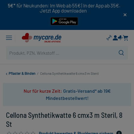
5€*
für Neukunden: Im Web ab 55€ | In der App ab 35€.
Jetzt App downloaden
Pflaster & Binden
/
Cellona Synthetikwatte 6 cmx3 m Steril
Nur für kurze Zeit:
Gratis-Versand* ab 19€
Mindestbestellwert!
Cellona Synthetikwatte 6 cmx3 m Steril, 8
St
Produkt bewerten & PlusHerzen sichern