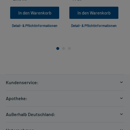
In den Warenkorb
In den Warenkorb
Detail- & Pflichtinformationen
Detail- & Pflichtinformationen
Kundenservice:
Versandkosten
Apotheke:
Zahlungsarten
Ratgeber
Kontakt
Außerhalb Deutschland:
E-Rezept
FAQ
Versandkosten Schweiz
Papierrezept einlösen
Hilfe