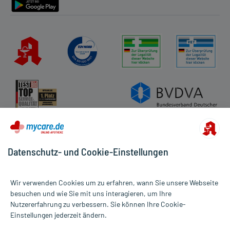
Datenschutz- und Cookie-Einstellungen
Wir verwenden Cookies um zu erfahren, wann Sie unsere Webseite
besuchen und wie Sie mit uns interagieren, um Ihre
Nutzererfahrung zu verbessern. Sie können Ihre Cookie-
Alle Preise gelten inkl. MwSt., ggf. zzgl. Versandkosten
Einstellungen jederzeit ändern.
Informationen auf dieser Website werden ausschließlich für
informative Zwecke zur Verfügung gestellt. Sie ersetzen keinesfalls