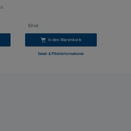
 D.
inkl
In den Warenkorb
Detail- & Pflichtinformationen
Deta