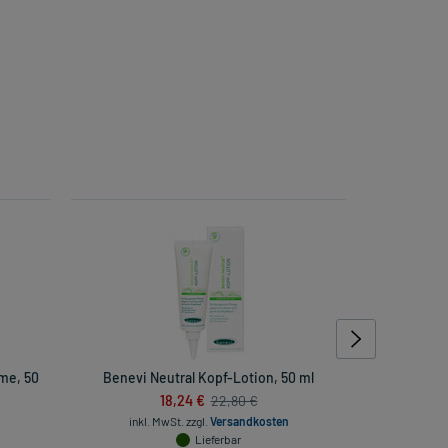
me, 50
Benevi Neutral Kopf-Lotion, 50 ml
Cetaphi
18,24 €
Feuc
22,80 €
inkl. MwSt.
zzgl.
Versandkosten
Lieferbar