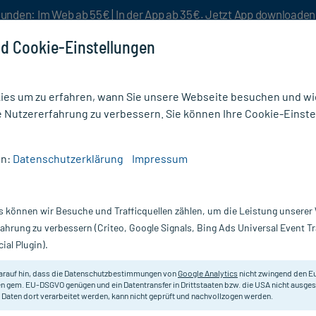
unden: Im Web ab 55€ | In der App ab 35€. Jetzt App downloade
d Cookie-Einstellungen
es um zu erfahren, wann Sie unsere Webseite besuchen und wie
e Nutzererfahrung zu verbessern. Sie können Ihre Cookie-Einste
nlösen
Rezeptur
Aktion %
en:
Datenschutzerklärung
Impressum
erlotion
/
Cetaphil PRO Urea 4% Aufbauende Feuchtigkeitslotion
s können wir Besuche und Trafficquellen zählen, um die Leistung unsere
Nur für kurze Zeit:
Gratis-Versand* ab 19€ Mindestbestellwert!
fahrung zu verbessern (Criteo, Google Signals, Bing Ads Universal Event 
ial Plugin).
uende
Cetaphil
arauf hin, dass die Datenschutzbestimmungen von
Google Analytics
nicht zwingend den E
n gem. EU-DSGVO genügen und ein Datentransfer in Drittstaaten bzw. die USA nicht ausg
 Daten dort verarbeitet werden, kann nicht geprüft und nachvollzogen werden.
Aufbauende Feuchtigkeitslotion. F