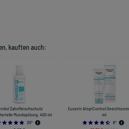
en, kauften auch:
ridol Zahnfleischschutz
Eucerin AtopiControl Gesichtscre
terielle Mundspülung, 400 ml
ml
4.96
4.5
25
*
6
*