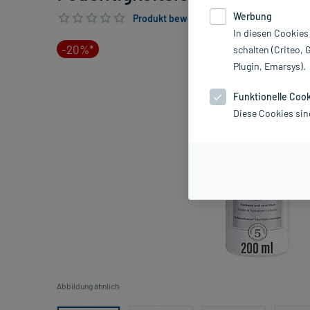
Werbung
Produkt bewerten & PlusHerzen sichern
In diesen Cookies
-20%*
schalten (Criteo, 
Plugin, Emarsys).
Funktionelle Coo
Diese Cookies sin
Abbildung ähnlich