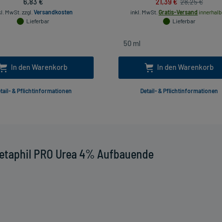
6,83 €
21,39 €
28,25 €
kl. MwSt.
zzgl.
Versandkosten
inkl. MwSt.
Gratis-Versand
innerhalb
Lieferbar
Lieferbar
In den Warenkorb
In den Warenkorb
tail- & Pflichtinformationen
Detail- & Pflichtinformationen
Cetaphil PRO Urea 4% Aufbauende