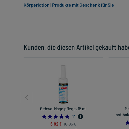
Körperlotion
|
Produkte mit Geschenk für Sie
Kunden, die diesen Artikel gekauft hab
Gehwol Nagelpflege, 15 ml
Me
antibak
5.0
1
*
6,82 €
10,05 €