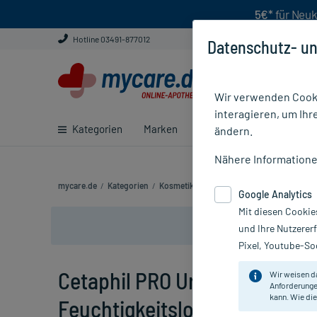
5€*
für Neuk
Hotline 03491-877012
Datenschutz- un
Wir verwenden Cooki
interagieren, um Ihr
Kategorien
Marken
Ratgeber
E-Rezept ei
ändern.
Nähere Information
mycare.de
/
Kategorien
/
Kosmetik
/
Körperpflegeprodukte
/
Körp
Google Analytics
Mit diesen Cookie
und Ihre Nutzerer
Pixel, Youtube-Soc
Cetaphil PRO Urea 4% Aufba
Wir weisen d
Anforderunge
kann. Wie die
Feuchtigkeitslotion, 200 ml