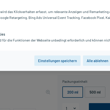
Darreichung:
Lo
Inhalt:
20
 wird das Klickverhalten erfasst, um relevante Anzeigen und Remarketing
PZN:
16
Google Retargeting, Bing Ads Universal Event Tracking, Facebook Pixel, Ka
Hersteller:
G
Geschenk für Sie:
Gr
kies
30, 10 ml
d für die Funktionen der Webseite unbedingt erforderlich und können nich
Jetzt ansehen
13,56 €
UVP
16,95 €
136
P
Einstellungen speichern
Alle ablehnen
inkl. MwSt.
zzgl.
Versandkosten
Grundpreis: 67,80 € / l
Packungseinheit
200 ml
500 ml