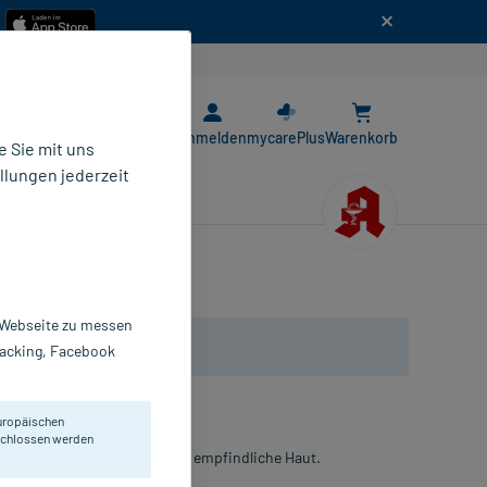
n
E-Rezept App
Anmelden
mycarePlus
Warenkorb
 Sie mit uns
llungen jederzeit
r Webseite zu messen
Tracking, Facebook
uropäischen
eschlossen werden
ür extrem trockene, raue und empfindliche Haut.