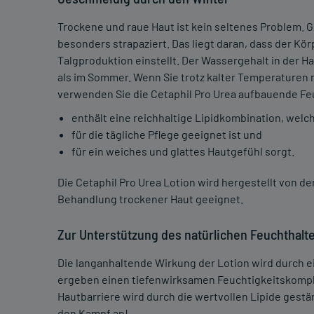
Trockene und raue Haut ist kein seltenes Problem. G
besonders strapaziert. Das liegt daran, dass der Kö
Talgproduktion einstellt. Der Wassergehalt in der Ha
als im Sommer. Wenn Sie trotz kalter Temperaturen 
verwenden Sie die Cetaphil Pro Urea aufbauende Feu
enthält eine reichhaltige Lipidkombination, welc
für die tägliche Pflege geeignet ist und
für ein weiches und glattes Hautgefühl sorgt.
Die Cetaphil Pro Urea Lotion wird hergestellt von d
Behandlung trockener Haut geeignet.
Zur Unterstützung des natürlichen Feuchthal
Die langanhaltende Wirkung der Lotion wird durch ei
ergeben einen tiefenwirksamen Feuchtigkeitskomple
Hautbarriere wird durch die wertvollen Lipide gestär
den Kampf an!