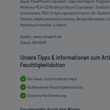
Aqua, Paraffinum Liquidum, Caprylic/Capric Triglycer
Methoxy PEG-22/Dodecyl Glycol Copolymer, Sodium L
Isostearate, PEG-2 Hydrogenated Castor Oil, Ozokeri
Parfum, Alpha Isomethyl Ionone, Benzyl Benzoate, Ci
Hydroxycitronellal, Linalool.
Quelle: www.cetaphil.de
Stand: 08/2025
Unsere Tipps & Informationen zum Art
Feuchtigkeitslotion
Bei rauer und trockener Haut
Aufbauende Feuchtigkeitslotion
Dezente Parfümierung
Geschmeidig durch den Winter