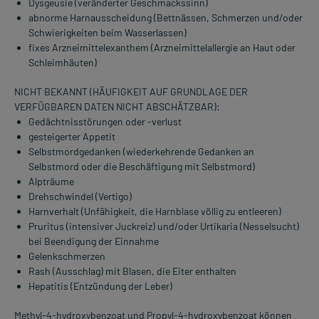
Dysgeusie (veränderter Geschmackssinn)
abnorme Harnausscheidung (Bettnässen, Schmerzen und/oder
Schwierigkeiten beim Wasserlassen)
fixes Arzneimittelexanthem (Arzneimittelallergie an Haut oder
Schleimhäuten)
NICHT BEKANNT (HÄUFIGKEIT AUF GRUNDLAGE DER
VERFÜGBAREN DATEN NICHT ABSCHÄTZBAR):
Gedächtnisstörungen oder -verlust
gesteigerter Appetit
Selbstmordgedanken (wiederkehrende Gedanken an
Selbstmord oder die Beschäftigung mit Selbstmord)
Alpträume
Drehschwindel (Vertigo)
Harnverhalt (Unfähigkeit, die Harnblase völlig zu entleeren)
Pruritus (intensiver Juckreiz) und/oder Urtikaria (Nesselsucht)
bei Beendigung der Einnahme
Gelenkschmerzen
Rash (Ausschlag) mit Blasen, die Eiter enthalten
Hepatitis (Entzündung der Leber)
Methyl-4-hydroxybenzoat und Propyl-4-hydroxybenzoat können