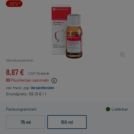
-22%*
Abbildung ähnlich
8,87 €
UVP
11,40 €
89
PlusHerzen sammeln
inkl. MwSt.
zzgl.
Versandkosten
Grundpreis: 59,13 € / l
Packungseinheit
Lieferbar
75 ml
150 ml