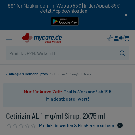
5€*
für Neukunden: Im Web ab 55€ | In der App ab 35€.
Jetzt App downloaden
Allergie & Heuschnupfen
/
Cetirizin AL 1 mg/ml Sirup
Nur für kurze Zeit:
Gratis-Versand* ab 19€
Mindestbestellwert!
Cetirizin AL 1 mg/ml Sirup, 2X75 ml
Produkt bewerten & PlusHerzen sichern