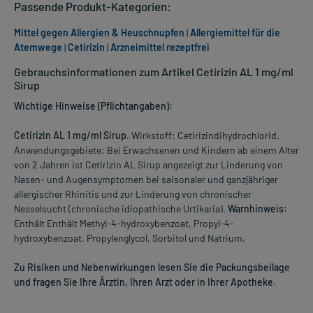
Passende Produkt-Kategorien:
Mittel gegen Allergien & Heuschnupfen
|
Allergiemittel für die
Atemwege
|
Cetirizin
|
Arzneimittel rezeptfrei
Gebrauchsinformationen zum Artikel Cetirizin AL 1 mg/ml
Sirup
Wichtige Hinweise (Pflichtangaben):
Cetirizin AL 1 mg/ml Sirup
. Wirkstoff: Cetirizindihydrochlorid.
Anwendungsgebiete: Bei Erwachsenen und Kindern ab einem Alter
von 2 Jahren ist Cetirizin AL Sirup angezeigt zur Linderung von
Nasen- und Augensymptomen bei saisonaler und ganzjähriger
allergischer Rhinitis und zur Linderung von chronischer
Nesselsucht (chronische idiopathische Urtikaria).
Warnhinweis:
Enthält Enthält Methyl-4-hydroxybenzoat, Propyl-4-
hydroxybenzoat, Propylenglycol, Sorbitol und Natrium.
Zu Risiken und Nebenwirkungen lesen Sie die Packungsbeilage
und fragen Sie Ihre Ärztin, Ihren Arzt oder in Ihrer Apotheke.