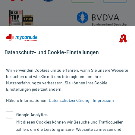
- Magen-Darm-Beschwerden
- Übelkeit
- Durchfälle
- Bauchschmerzen
- Kopfschmerzen
- Schwindel
- Müdigkeit
Datenschutz- und Cookie-Einstellungen
- Schläfrigkeit
- Unruhe
- Rachenentzündung
Wir verwenden Cookies um zu erfahren, wann Sie unsere Webseite
- Mundtrockenheit
besuchen und wie Sie mit uns interagieren, um Ihre
- Schnupfen
Nutzererfahrung zu verbessern. Sie können Ihre Cookie-
Alle Preise gelten inkl. MwSt., ggf. zzgl. Versandkosten
- Missempfindungen
Einstellungen jederzeit ändern.
Informationen auf dieser Website werden ausschließlich für
- Überempfindlichkeitsreaktionen der Haut, wie:
informative Zwecke zur Verfügung gestellt. Sie ersetzen keinesfalls
- Juckreiz
Nähere Informationen:
Datenschutzerklärung
Impressum
die Untersuchung und Behandlung durch einen Arzt. Bitte
- Hautausschlag
beachten Sie, dass hierdurch weder Diagnosen gestellt noch
- Unwohlsein
Google Analytics
Therapien eingeleitet werden können. | Diese Webseite benutzt
- Allgemeine Schwäche
Mit diesen Cookies können wir Besuche und Trafficquellen
Google Analytics. Lesen Sie bitte dazu die wichtigen Hinweise in
unserer Datenschutzerklärung. Für den Widerruf einer Bestellung
zählen, um die Leistung unserer Webseite zu messen und
Bemerken Sie eine Befindlichkeitsstörung oder Veränderung
nutzen Sie das Formular: