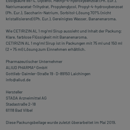
Essigsäure 99?%, Glycerol, Methyl-4-hydroxybenzoat (Ph. Eur.),
Natriumacetat-Trihydrat, Propylenglycol, Propyl-4-hydroxybenzoat
(Ph. Eur.), Saccharin-Natrium, Sorbitol-Lösung 70?% (nicht
kristallisierend) (Ph. Eur.), Gereinigtes Wasser, Bananenaroma.
Wie CETIRIZIN AL 1 mg/ml Sirup aussieht und Inhalt der Packung:
Klare, farblose Flüssigkeit mit Bananenaroma.
CETIRIZIN AL 1 mg/ml Sirup ist in Packungen mit 75 ml und 150 ml
(2 × 75 ml) Lösung zum Einnehmen erhältlich.
Pharmazeutischer Unternehmer
ALIUD PHARMA® GmbH
Gottlieb-Daimler-Straße 19 · D-89150 Laichingen
info@aliud.de
Hersteller
STADA Arzneimittel AG
Stadastraße 2-18
61118 Bad Vilbel
Diese Packungsbeilage wurde zuletzt überarbeitet im Mai 2019.