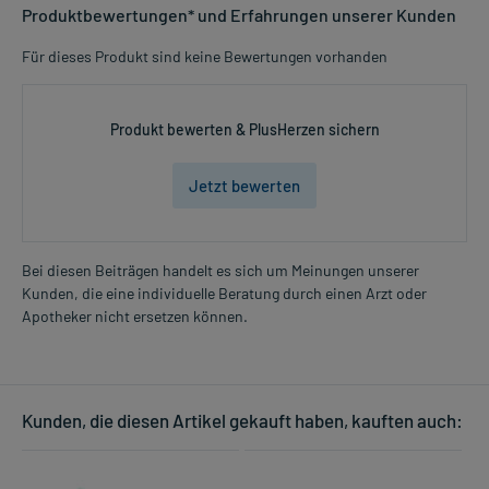
Produktbewertungen* und Erfahrungen unserer Kunden
- Allergischer Schnupfen, z.B. Heuschnupfen
- Allergischer Schnupfen, saisonal oder ganzjährig
Für dieses Produkt sind keine Bewertungen vorhanden
- Nesselausschlag
- Andauernder Nesselausschlag ohne erkennbare Ursache
(chronische idiopathische Urtikaria)
Produkt bewerten & PlusHerzen sichern
Dosierung und Anwendungshinweise:
Jetzt bewerten
Kinder von 2-6 Jahren
2,5 ml (halber Messlöffel)
2-mal täglich
unabhängig von der Mahlzeit
Bei diesen Beiträgen handelt es sich um Meinungen unserer
Kunden, die eine individuelle Beratung durch einen Arzt oder
Mehr anzeigen
Kinder von 6-12 Jahren
Apotheker nicht ersetzen können.
5 ml (1 voller Messlöffel)
2-mal täglich
unabhängig von der Mahlzeit
Kunden, die diesen Artikel gekauft haben, kauften auch:
Jugendliche ab 12 Jahren und Erwachsene
10 ml (2 volle Messlöffel)
1-mal täglich