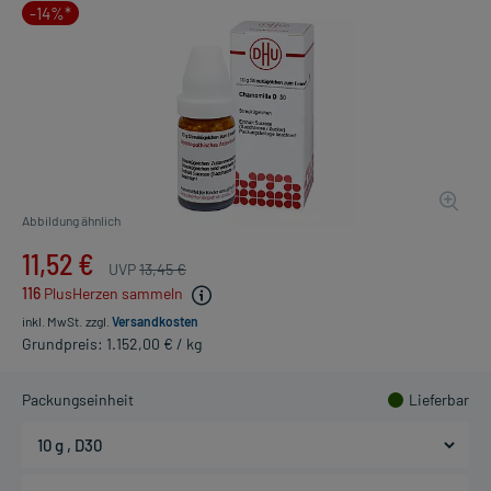
-14%*
Abbildung ähnlich
11,52 €
UVP
13,45 €
116
PlusHerzen sammeln
inkl. MwSt.
zzgl.
Versandkosten
Grundpreis: 1.152,00 € / kg
Packungseinheit
Lieferbar