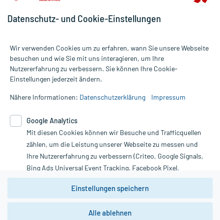
Datenschutz- und Cookie-Einstellungen
Wir verwenden Cookies um zu erfahren, wann Sie unsere Webseite
besuchen und wie Sie mit uns interagieren, um Ihre
Nutzererfahrung zu verbessern. Sie können Ihre Cookie-
Alle Preise gelten inkl. MwSt., ggf. zzgl. Versandkosten
Einstellungen jederzeit ändern.
Informationen auf dieser Website werden ausschließlich für
informative Zwecke zur Verfügung gestellt. Sie ersetzen keinesfalls
Nähere Informationen:
Datenschutzerklärung
Impressum
die Untersuchung und Behandlung durch einen Arzt. Bitte
beachten Sie, dass hierdurch weder Diagnosen gestellt noch
Google Analytics
Therapien eingeleitet werden können. | Diese Webseite benutzt
Mit diesen Cookies können wir Besuche und Trafficquellen
Google Analytics. Lesen Sie bitte dazu die wichtigen Hinweise in
unserer Datenschutzerklärung. Für den Widerruf einer Bestellung
zählen, um die Leistung unserer Webseite zu messen und
nutzen Sie das Formular:
Ihre Nutzererfahrung zu verbessern (Criteo, Google Signals,
Bing Ads Universal Event Tracking, Facebook Pixel,
Vertrag widerrufen
Youtube-Social Plugin).
Einstellungen speichern
Wir weisen darauf hin, dass die
Datenschutzbestimmungen von
Google Analytics
nicht
Alle ablehnen
*Hinweise zu unseren Aktionen und Bewertungen
zwingend den Europäischen Anforderungen gem. EU-