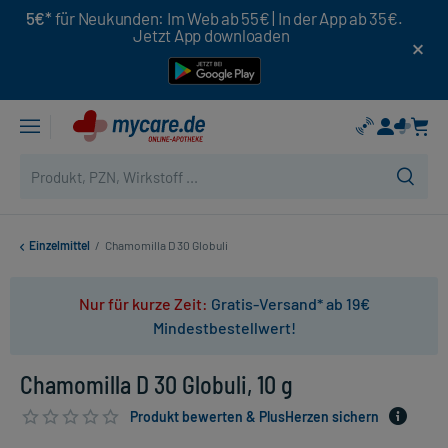
5€*
für Neukunden: Im Web ab 55€ | In der App ab 35€.
Jetzt App downloaden
Einzelmittel
/
Chamomilla D 30 Globuli
Nur für kurze Zeit:
Gratis-Versand* ab 19€
Mindestbestellwert!
Chamomilla D 30 Globuli, 10 g
Produkt bewerten & PlusHerzen sichern