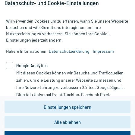
Datenschutz- und Cookie-Einstellungen
Wir verwenden Cookies um zu erfahren, wann Sie unsere Webseite
besuchen und wie Sie mit uns interagieren, um Ihre
Nutzererfahrung zu verbessern. Sie können Ihre Cookie-
Alle Preise gelten inkl. MwSt., ggf. zzgl. Versandkosten
Einstellungen jederzeit ändern.
Informationen auf dieser Website werden ausschließlich für
informative Zwecke zur Verfügung gestellt. Sie ersetzen keinesfalls
Nähere Informationen:
Datenschutzerklärung
Impressum
die Untersuchung und Behandlung durch einen Arzt. Bitte
beachten Sie, dass hierdurch weder Diagnosen gestellt noch
Google Analytics
Therapien eingeleitet werden können. | Diese Webseite benutzt
Mit diesen Cookies können wir Besuche und Trafficquellen
Google Analytics. Lesen Sie bitte dazu die wichtigen Hinweise in
unserer Datenschutzerklärung. Für den Widerruf einer Bestellung
zählen, um die Leistung unserer Webseite zu messen und
nutzen Sie das Formular:
Ihre Nutzererfahrung zu verbessern (Criteo, Google Signals,
Bing Ads Universal Event Tracking, Facebook Pixel,
Vertrag widerrufen
Youtube-Social Plugin).
Einstellungen speichern
Wir weisen darauf hin, dass die
Datenschutzbestimmungen von
Google Analytics
nicht
Alle ablehnen
*Hinweise zu unseren Aktionen und Bewertungen
zwingend den Europäischen Anforderungen gem. EU-
DSGVO genügen und ein Datentransfer in Drittstaaten bzw.
die USA nicht ausgeschlossen werden kann. Wie die