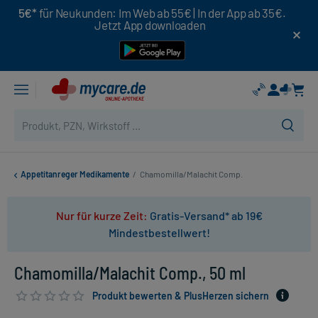
5€*
für Neukunden: Im Web ab 55€ | In der App ab 35€.
Jetzt App downloaden
Appetitanreger Medikamente
/
Chamomilla/Malachit Comp.
Nur für kurze Zeit:
Gratis-Versand* ab 19€
Mindestbestellwert!
Chamomilla/Malachit Comp., 50 ml
Produkt bewerten & PlusHerzen sichern