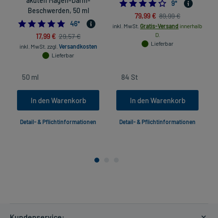
akuten Magen-Darm-
4.111111111111111
9
*
Beschwerden, 50 ml
79,99 €
89,99 €
4.978260869565218
46
*
inkl. MwSt.
Gratis-Versand
innerhalb
17,99 €
D.
29,57 €
Lieferbar
inkl. MwSt.
zzgl.
Versandkosten
Lieferbar
In den Warenkorb
In den Warenkorb
Detail- & Pflichtinformationen
Detail- & Pflichtinformationen
Kundenservice: