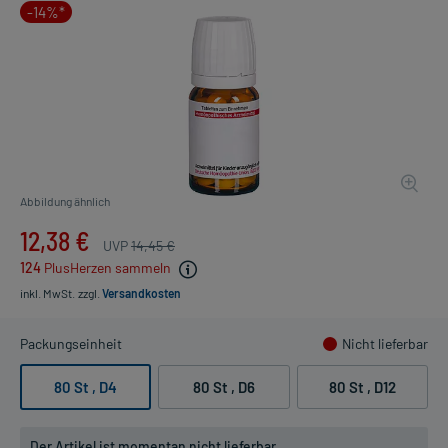
-14%*
Abbildung ähnlich
12,38 €
UVP
14,45 €
124
PlusHerzen sammeln
inkl. MwSt.
zzgl.
Versandkosten
Packungseinheit
Nicht lieferbar
80 St
, D4
80 St
, D6
80 St
, D12
Der Artikel ist momentan nicht lieferbar.