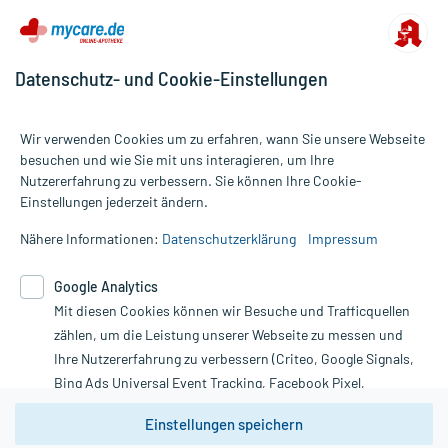
Datenschutz- und Cookie-Einstellungen
Für die Produkte der Kategorie Häusliche Pflege wurden 4022
Wir verwenden Cookies um zu erfahren, wann Sie unsere Webseite
Bewertungen mit durchschnittlich 4,8 von 5 Sternen abgegeben.
besuchen und wie Sie mit uns interagieren, um Ihre
Nutzererfahrung zu verbessern. Sie können Ihre Cookie-
Alle Preise gelten inkl. MwSt., ggf. zzgl. Versandkosten
Einstellungen jederzeit ändern.
Informationen auf dieser Website werden ausschließlich für
informative Zwecke zur Verfügung gestellt. Sie ersetzen keinesfalls
Nähere Informationen:
Datenschutzerklärung
Impressum
die Untersuchung und Behandlung durch einen Arzt. Bitte
beachten Sie, dass hierdurch weder Diagnosen gestellt noch
Google Analytics
Therapien eingeleitet werden können. | Diese Webseite benutzt
Mit diesen Cookies können wir Besuche und Trafficquellen
Google Analytics. Lesen Sie bitte dazu die wichtigen Hinweise in
unserer Datenschutzerklärung. Für den Widerruf einer Bestellung
zählen, um die Leistung unserer Webseite zu messen und
nutzen Sie das Formular:
Ihre Nutzererfahrung zu verbessern (Criteo, Google Signals,
Bing Ads Universal Event Tracking, Facebook Pixel,
Vertrag widerrufen
Youtube-Social Plugin).
Einstellungen speichern
Wir weisen darauf hin, dass die