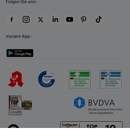
Folgen Sie uns:
AGB
Impressum
Datenschutz
Cookie-Einstellungen
mycare App:
Rückgabe/Widerruf
Barrierefreiheitserklärung