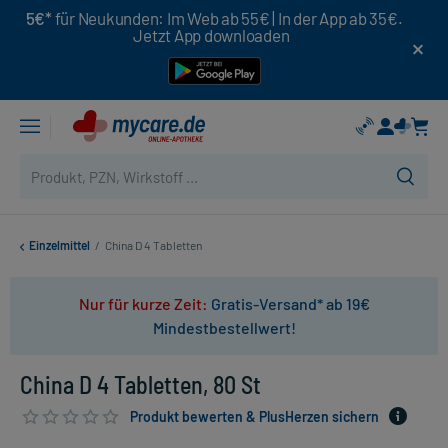
5€*
für Neukunden: Im Web ab 55€ | In der App ab 35€.
Jetzt App downloaden
Einzelmittel
/
China D 4 Tabletten
Nur für kurze Zeit:
Gratis-Versand* ab 19€
Mindestbestellwert!
China D 4 Tabletten, 80 St
Produkt bewerten & PlusHerzen sichern