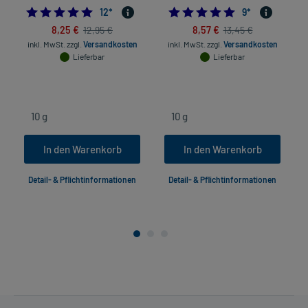
5.0
4.8888888888888
12
*
9
*
8,25 €
8,57 €
12,95 €
13,45 €
inkl. MwSt.
zzgl.
Versandkosten
inkl. MwSt.
zzgl.
Versandkosten
Lieferbar
Lieferbar
In den Warenkorb
In den Warenkorb
Detail- & Pflichtinformationen
Detail- & Pflichtinformationen