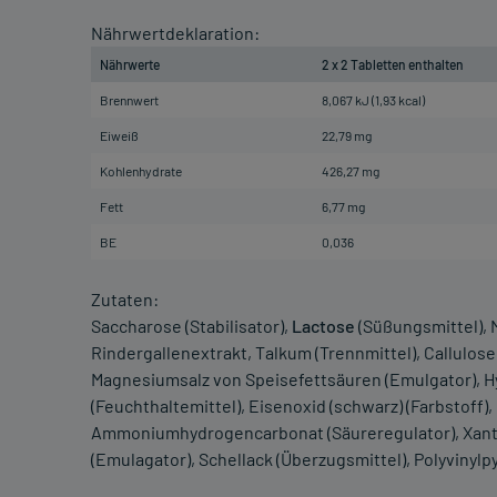
Nährwertdeklaration:
Nährwerte
2 x 2 Tabletten enthalten
Brennwert
8,067 kJ (1,93 kcal)
Eiweiß
22,79 mg
Kohlenhydrate
426,27 mg
Fett
6,77 mg
BE
0,036
Zutaten:
Saccharose (Stabilisator),
Lactose
(Süßungsmittel), 
Rindergallenextrakt, Talkum (Trennmittel), Callulose
Magnesiumsalz von Speisefettsäuren (Emulgator), Hyd
(Feuchthaltemittel), Eisenoxid (schwarz) (Farbstoff),
Ammoniumhydrogencarbonat (Säureregulator), Xanth
(Emulagator), Schellack (Überzugsmittel), Polyvinylpyr