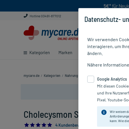
5€*
für Neuk
Hotline 03491-877012
Datenschutz- un
Wir verwenden Cooki
interagieren, um Ihr
Kategorien
Marken
Ratgeber
E-Rezept ei
ändern.
Nähere Information
mycare.de
/
Kategorien
/
Nahrungsergänzung
/
Cholecysmon Silbe
Google Analytics
Mit diesen Cookie
und Ihre Nutzerer
Pixel, Youtube-Soc
Cholecysmon Silberperlen, 10
Wir weisen d
Anforderunge
kann. Wie die
5.0
4 Kundenbewertungen*