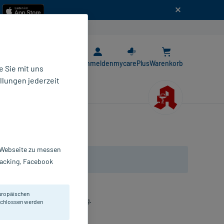
n
E-Rezept App
Anmelden
mycarePlus
Warenkorb
 Sie mit uns
llungen jederzeit
r Webseite zu messen
Tracking, Facebook
uropäischen
erstützung der Fettverdauung.
eschlossen werden
agees