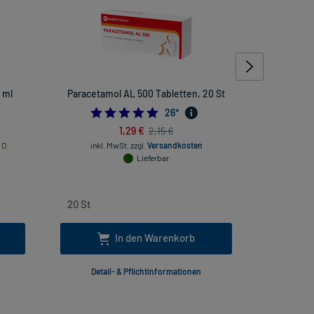
 ml
Paracetamol AL 500 Tabletten, 20 St
Ibuprofen
4.961538461538462
26
*
1,29 €
2,15 €
 D.
inkl. MwSt.
zzgl.
Versandkosten
Lieferbar
inkl
In den Warenkorb
Detail- & Pflichtinformationen
Deta