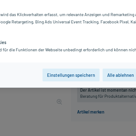
Inhalt:
10
PZN:
01
 wird das Klickverhalten erfasst, um relevante Anzeigen und Remarketing
Hersteller:
Es
Google Retargeting, Bing Ads Universal Event Tracking, Facebook Pixel, Ka
14,30 €
UVP
20,20 €
143
inkl. MwSt.
zzgl.
Versandkosten
kies
d für die Funktionen der Webseite unbedingt erforderlich und können nich
Packungseinheit
25 St
50 St
Einstellungen speichern
Alle ablehnen
Der Artikel ist momentan nicht
Beratung für Produktalternat