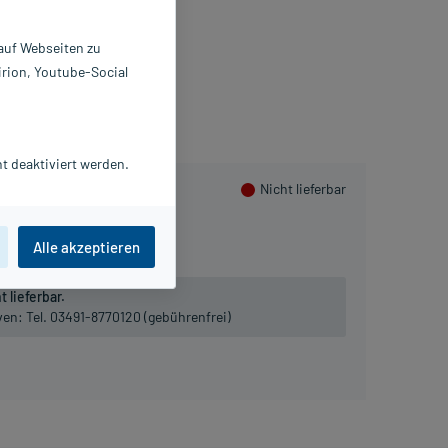
0 St
218221
 auf Webseiten zu
teve Pharmaceuticals GmbH
irion, Youtube-Social
PlusHerzen sammeln
t deaktiviert werden.
Nicht lieferbar
100 St
Alle akzeptieren
 lieferbar.
iven:
Tel. 03491-8770120 (gebührenfrei)