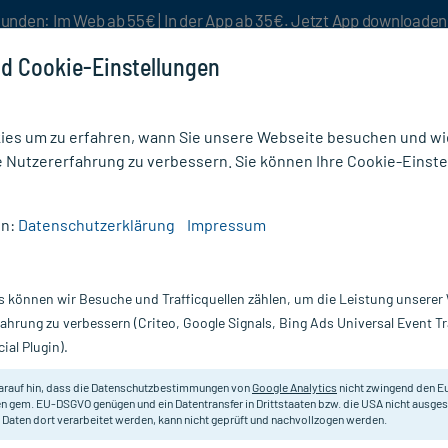
unden: Im Web ab 55€ | In der App ab 35€. Jetzt App downloade
d Cookie-Einstellungen
es um zu erfahren, wann Sie unsere Webseite besuchen und wie
e Nutzererfahrung zu verbessern. Sie können Ihre Cookie-Einste
nlösen
Rezeptur
Aktion %
en:
Datenschutzerklärung
Impressum
rperlen
s können wir Besuche und Trafficquellen zählen, um die Leistung unsere
Nur für kurze Zeit:
Gratis-Versand* ab 19€ Mindestbestellwert!
fahrung zu verbessern (Criteo, Google Signals, Bing Ads Universal Event 
ial Plugin).
0 St
arauf hin, dass die Datenschutzbestimmungen von
Google Analytics
nicht zwingend den E
Nahrungsergänzungsmittel zur Unt
n gem. EU-DSGVO genügen und ein Datentransfer in Drittstaaten bzw. die USA nicht ausg
 Daten dort verarbeitet werden, kann nicht geprüft und nachvollzogen werden.
Darreichung:
Dr