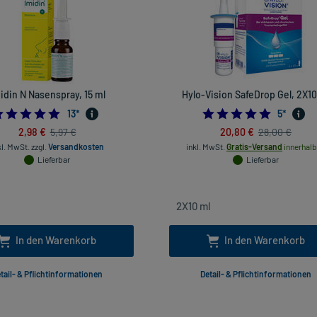
idin N Nasenspray, 15 ml
Hylo-Vision SafeDrop Gel, 2X10
5.0
5.0
13
*
5
*
2,98 €
20,80 €
5,97 €
28,00 €
kl. MwSt.
zzgl.
Versandkosten
inkl. MwSt.
Gratis-Versand
innerhalb
Lieferbar
Lieferbar
In den Warenkorb
In den Warenkorb
tail- & Pflichtinformationen
Detail- & Pflichtinformationen