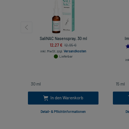
SaliNAC Nasenspray, 30 ml
Im
12,27 €
12,95 €
inkl. MwSt.
zzgl.
Versandkosten
Lieferbar
in
In den Warenkorb
Detail- & Pflichtinformationen
De